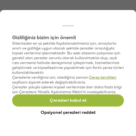
Gizliliğiniz bizim için önemli
Sitemizden en iyi şekilde faydalanabilmeniz için, amaçlarla
sınırlı ve gizliliğe uygun olacak şekilde çerezler aracılığıyla
kişisel verileriniz işlenmektedir. Bu web sitesinin çalışması için
gerekli olan çerezler zorunlu olarak kullanılmakta olup, açık
rıza vermeniz halinde deneyiminizi iyileştirmek, hizmetlerimizi
geliştirmek ve kişiselleştirme yapabilmek için farklı çerez türleri
kullanılabilecektir.
Çerezlerle verdiğiniz izni, istediğiniz zaman
Çerez tercihleri
sayfasını ziyaret ederek değiştirebilirsiniz.
Çerezler yoluyla işlenen kişisel verilerinize dair daha fazla bilgi
için Çerezlere Yönelik Aydınlatma Metni'ni inceleyebilirsiniz.
Çerezleri kabul et
Opsiyonel çerezleri reddet