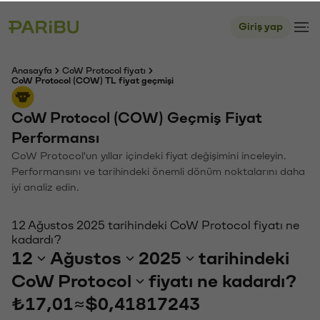
Giriş yap
Anasayfa
CoW Protocol fiyatı
CoW Protocol (COW) TL fiyat geçmişi
CoW Protocol (COW) Geçmiş Fiyat
Performansı
CoW Protocol'un yıllar içindeki fiyat değişimini inceleyin.
Performansını ve tarihindeki önemli dönüm noktalarını daha
iyi analiz edin.
12 Ağustos 2025 tarihindeki CoW Protocol fiyatı ne
kadardı?
12
Ağustos
2025
tarihindeki
CoW Protocol
fiyatı ne kadardı?
₺17,01
≈
$0,41817243