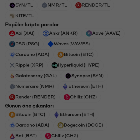
SYN/TL
NMR/TL
RENDER/TL
KITE/TL
Popüler kripto paralar
Xai (XAI)
Ankr (ANKR)
Aave (AAVE)
PSG (PSG)
Waves (WAVES)
Cardano (ADA)
Bitcoin (BTC)
Ripple (XRP)
Hyperliquid (HYPE)
Galatasaray (GAL)
Synapse (SYN)
Numeraire (NMR)
Ethereum (ETH)
Render (RENDER)
Chiliz (CHZ)
Günün öne çıkanları
Bitcoin (BTC)
Ethereum (ETH)
Cardano (ADA)
Dogecoin (DOGE)
Bat (BAT)
Chiliz (CHZ)