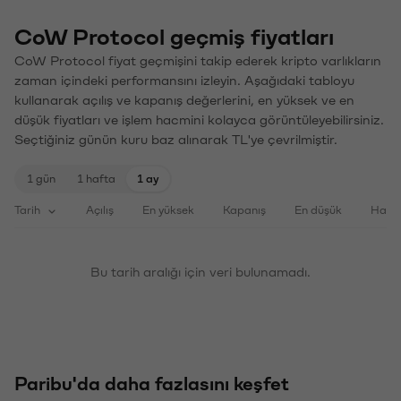
CoW Protocol geçmiş fiyatları
CoW Protocol fiyat geçmişini takip ederek kripto varlıkların
zaman içindeki performansını izleyin. Aşağıdaki tabloyu
kullanarak açılış ve kapanış değerlerini, en yüksek ve en
düşük fiyatları ve işlem hacmini kolayca görüntüleyebilirsiniz.
Seçtiğiniz günün kuru baz alınarak TL'ye çevrilmiştir.
1 gün
1 hafta
1 ay
Tarih
Açılış
En yüksek
Kapanış
En düşük
Haci
Bu tarih aralığı için veri bulunamadı.
Paribu'da daha fazlasını keşfet