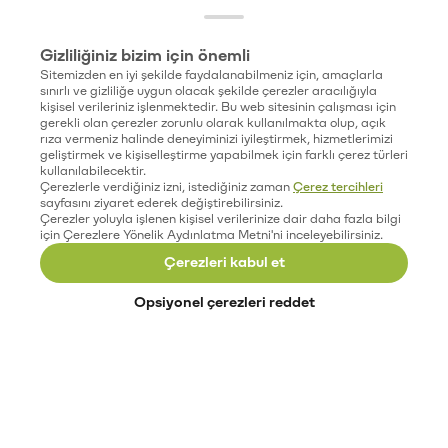
Gizliliğiniz bizim için önemli
Sitemizden en iyi şekilde faydalanabilmeniz için, amaçlarla
sınırlı ve gizliliğe uygun olacak şekilde çerezler aracılığıyla
kişisel verileriniz işlenmektedir. Bu web sitesinin çalışması için
gerekli olan çerezler zorunlu olarak kullanılmakta olup, açık
rıza vermeniz halinde deneyiminizi iyileştirmek, hizmetlerimizi
geliştirmek ve kişiselleştirme yapabilmek için farklı çerez türleri
kullanılabilecektir.
Çerezlerle verdiğiniz izni, istediğiniz zaman
Çerez tercihleri
sayfasını ziyaret ederek değiştirebilirsiniz.
Çerezler yoluyla işlenen kişisel verilerinize dair daha fazla bilgi
için Çerezlere Yönelik Aydınlatma Metni'ni inceleyebilirsiniz.
Çerezleri kabul et
Opsiyonel çerezleri reddet
Paribu’yu keşfet