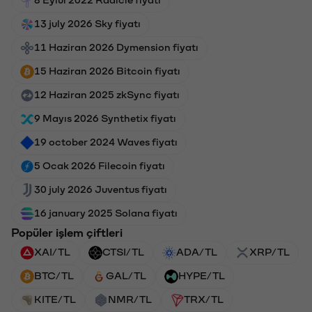
13 july 2026 Sky fiyatı
11 Haziran 2026 Dymension fiyatı
15 Haziran 2026 Bitcoin fiyatı
12 Haziran 2025 zkSync fiyatı
9 Mayıs 2026 Synthetix fiyatı
19 october 2024 Waves fiyatı
5 Ocak 2026 Filecoin fiyatı
30 july 2026 Juventus fiyatı
16 january 2025 Solana fiyatı
Popüler işlem çiftleri
XAI/TL
CTSI/TL
ADA/TL
XRP/TL
BTC/TL
GAL/TL
HYPE/TL
KITE/TL
NMR/TL
TRX/TL