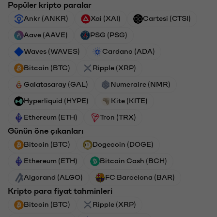
Popüler kripto paralar
Ankr (ANKR)
Xai (XAI)
Cartesi (CTSI)
Aave (AAVE)
PSG (PSG)
Waves (WAVES)
Cardano (ADA)
Bitcoin (BTC)
Ripple (XRP)
Galatasaray (GAL)
Numeraire (NMR)
Hyperliquid (HYPE)
Kite (KITE)
Ethereum (ETH)
Tron (TRX)
Günün öne çıkanları
Bitcoin (BTC)
Dogecoin (DOGE)
Ethereum (ETH)
Bitcoin Cash (BCH)
Algorand (ALGO)
FC Barcelona (BAR)
Kripto para fiyat tahminleri
Bitcoin (BTC)
Ripple (XRP)