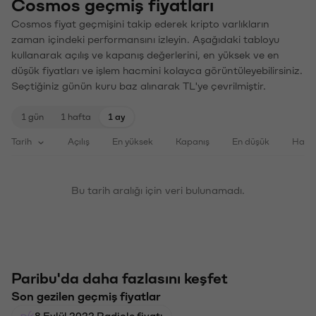
Cosmos geçmiş fiyatları
Cosmos fiyat geçmişini takip ederek kripto varlıkların
zaman içindeki performansını izleyin. Aşağıdaki tabloyu
kullanarak açılış ve kapanış değerlerini, en yüksek ve en
düşük fiyatları ve işlem hacmini kolayca görüntüleyebilirsiniz.
Seçtiğiniz günün kuru baz alınarak TL'ye çevrilmiştir.
1 gün
1 hafta
1 ay
Tarih
Açılış
En yüksek
Kapanış
En düşük
Haci
Bu tarih aralığı için veri bulunamadı.
Paribu'da daha fazlasını keşfet
Son gezilen geçmiş fiyatlar
8 Eylül 2022 Radicle fiyatı