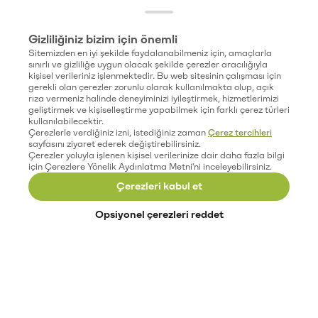
Gizliliğiniz bizim için önemli
Sitemizden en iyi şekilde faydalanabilmeniz için, amaçlarla
sınırlı ve gizliliğe uygun olacak şekilde çerezler aracılığıyla
kişisel verileriniz işlenmektedir. Bu web sitesinin çalışması için
gerekli olan çerezler zorunlu olarak kullanılmakta olup, açık
rıza vermeniz halinde deneyiminizi iyileştirmek, hizmetlerimizi
geliştirmek ve kişiselleştirme yapabilmek için farklı çerez türleri
kullanılabilecektir.
Çerezlerle verdiğiniz izni, istediğiniz zaman
Çerez tercihleri
sayfasını ziyaret ederek değiştirebilirsiniz.
Çerezler yoluyla işlenen kişisel verilerinize dair daha fazla bilgi
için Çerezlere Yönelik Aydınlatma Metni'ni inceleyebilirsiniz.
Çerezleri kabul et
Opsiyonel çerezleri reddet
Paribu’yu keşfet