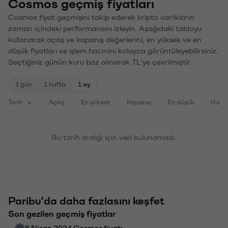
Cosmos geçmiş fiyatları
Cosmos fiyat geçmişini takip ederek kripto varlıkların
zaman içindeki performansını izleyin. Aşağıdaki tabloyu
kullanarak açılış ve kapanış değerlerini, en yüksek ve en
düşük fiyatları ve işlem hacmini kolayca görüntüleyebilirsiniz.
Seçtiğiniz günün kuru baz alınarak TL'ye çevrilmiştir.
1 gün
1 hafta
1 ay
Tarih
Açılış
En yüksek
Kapanış
En düşük
Haci
Bu tarih aralığı için veri bulunamadı.
Paribu'da daha fazlasını keşfet
Son gezilen geçmiş fiyatlar
8 Nisan 2024 Cosmos fiyatı