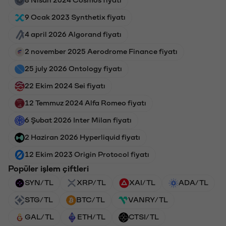
9 Ocak 2023 Synthetix fiyatı
4 april 2026 Algorand fiyatı
2 november 2025 Aerodrome Finance fiyatı
25 july 2026 Ontology fiyatı
22 Ekim 2024 Sei fiyatı
12 Temmuz 2024 Alfa Romeo fiyatı
6 Şubat 2026 Inter Milan fiyatı
2 Haziran 2026 Hyperliquid fiyatı
12 Ekim 2023 Origin Protocol fiyatı
Popüler işlem çiftleri
SYN/TL
XRP/TL
XAI/TL
ADA/TL
STG/TL
BTC/TL
VANRY/TL
GAL/TL
ETH/TL
CTSI/TL