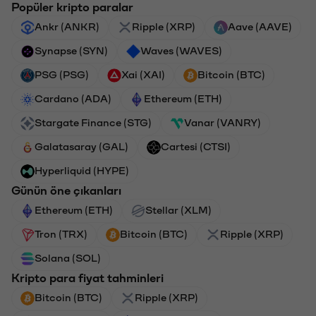
Popüler kripto paralar
Ankr (ANKR)
Ripple (XRP)
Aave (AAVE)
Synapse (SYN)
Waves (WAVES)
PSG (PSG)
Xai (XAI)
Bitcoin (BTC)
Cardano (ADA)
Ethereum (ETH)
Stargate Finance (STG)
Vanar (VANRY)
Galatasaray (GAL)
Cartesi (CTSI)
Hyperliquid (HYPE)
Günün öne çıkanları
Ethereum (ETH)
Stellar (XLM)
Tron (TRX)
Bitcoin (BTC)
Ripple (XRP)
Solana (SOL)
Kripto para fiyat tahminleri
Bitcoin (BTC)
Ripple (XRP)