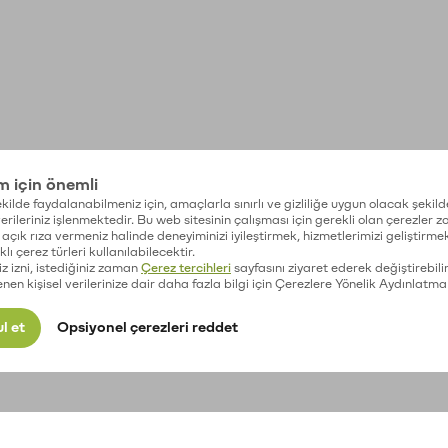
im için önemli
kilde faydalanabilmeniz için, amaçlarla sınırlı ve gizliliğe uygun olacak şekild
 verileriniz işlenmektedir. Bu web sitesinin çalışması için gerekli olan çerezler 
açık rıza vermeniz halinde deneyiminizi iyileştirmek, hizmetlerimizi geliştirmek
lı çerez türleri kullanılabilecektir.
iz izni, istediğiniz zaman
Çerez tercihleri
sayfasını ziyaret ederek değiştirebilir
enen kişisel verilerinize dair daha fazla bilgi için Çerezlere Yönelik Aydınlatma
l et
Opsiyonel çerezleri reddet