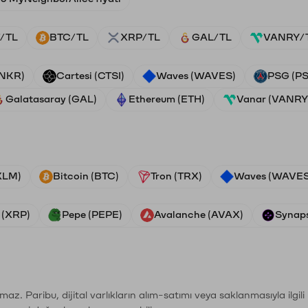
/TL
BTC/TL
XRP/TL
GAL/TL
VANRY/
ANKR)
Cartesi (CTSI)
Waves (WAVES)
PSG (P
Galatasaray (GAL)
Ethereum (ETH)
Vanar (VANRY
(XLM)
Bitcoin (BTC)
Tron (TRX)
Waves (WAVES
 (XRP)
Pepe (PEPE)
Avalanche (AVAX)
Synaps
şımaz. Paribu, dijital varlıkların alım-satımı veya saklanmasıyla ilgi