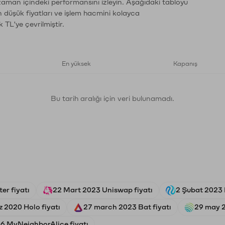
zaman içindeki performansını izleyin. Aşağıdaki tabloyu
n düşük fiyatları ve işlem hacmini kolayca
 TL'ye çevrilmiştir.
En yüksek
Kapanış
Bu tarih aralığı için veri bulunamadı.
er fiyatı
22 Mart 2023 Uniswap fiyatı
2 Şubat 2023 I
 2020 Holo fiyatı
27 march 2023 Bat fiyatı
29 may 2
26 MyNeighborAlice fiyatı