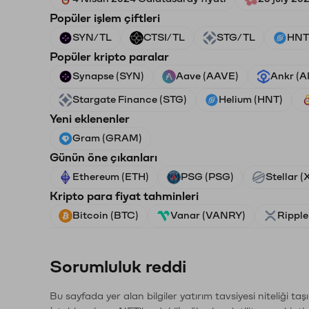
Popüler işlem çiftleri
SYN/TL
CTSI/TL
STG/TL
HNT
Popüler kripto paralar
Synapse (SYN)
Aave (AAVE)
Ankr (
Stargate Finance (STG)
Helium (HNT)
Yeni eklenenler
Gram (GRAM)
Günün öne çıkanları
Ethereum (ETH)
PSG (PSG)
Stellar 
Kripto para fiyat tahminleri
Bitcoin (BTC)
Vanar (VANRY)
Ripple
Sorumluluk reddi
Bu sayfada yer alan bilgiler yatırım tavsiyesi niteliği ta