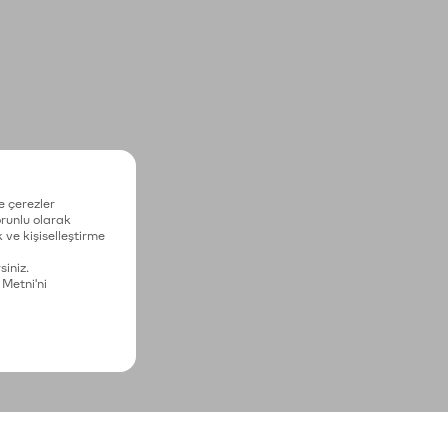
e çerezler
zorunlu olarak
 ve kişiselleştirme
siniz.
 Metni'ni