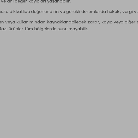
r ve ani değer kayıpları yaşanabilir.
nuzu dikkatlice değerlendirin ve gerekli durumlarda hukuk, vergi v
den veya kullanımından kaynaklanabilecek zarar, kayıp veya diğer 
Bazı ürünler tüm bölgelerde sunulmayabilir.