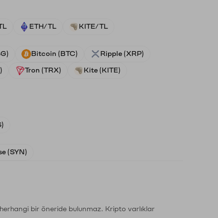
TL
ETH/TL
KITE/TL
SG)
Bitcoin (BTC)
Ripple (XRP)
)
Tron (TRX)
Kite (KITE)
)
e (SYN)
li herhangi bir öneride bulunmaz. Kripto varlıklar