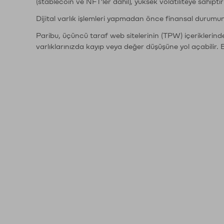
(stablecoin ve NFT'ler dahil), yüksek volatiliteye sahipti
Dijital varlık işlemleri yapmadan önce finansal durumu
Paribu, üçüncü taraf web sitelerinin (TPW) içeriklerin
varlıklarınızda kayıp veya değer düşüşüne yol açabilir. 