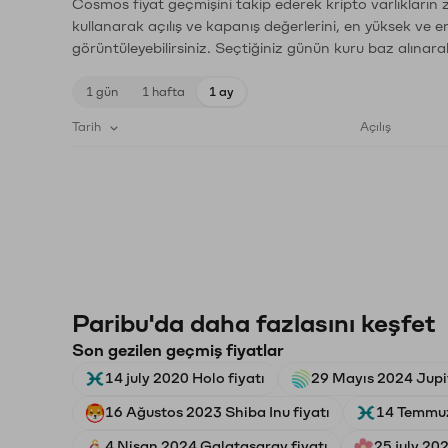
Cosmos fiyat geçmişini takip ederek kripto varlıkların 
kullanarak açılış ve kapanış değerlerini, en yüksek ve e
görüntüleyebilirsiniz. Seçtiğiniz günün kuru baz alınarak
1 gün
1 hafta
1 ay
Tarih
Açılış
Paribu'da daha fazlasını keşfet
Son gezilen geçmiş fiyatlar
14 july 2020 Holo fiyatı
29 Mayıs 2024 Jupit
16 Ağustos 2023 Shiba Inu fiyatı
14 Temmuz
4 Nisan 2024 Galatasaray fiyatı
25 july 20