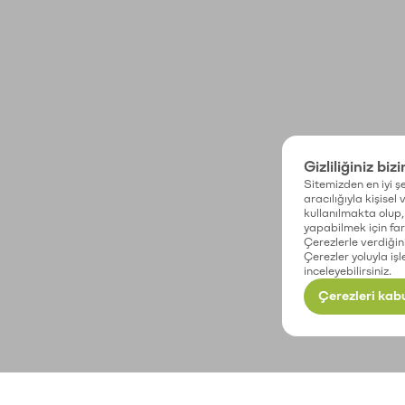
Gizliliğiniz biz
Sitemizden en iyi şe
aracılığıyla kişisel
kullanılmakta olup, 
yapabilmek için fark
Çerezlerle verdiğin
Çerezler yoluyla işl
inceleyebilirsiniz.
Çerezleri kabu