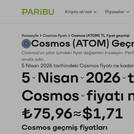
Kripto al/sat
Piyasalar
Anasayfa
Cosmos fiyatı
Cosmos (ATOM) TL fiyat geçmişi
Cosmos (ATOM) Geçmi
Cosmos'un yıllar içindeki fiyat değişimini inceleyin. Pe
analiz edin.
5 Nisan 2026 tarihindeki Cosmos fiyatı ne kadar
5
Nisan
2026
Cosmos
fiyatı
₺75,96
≈
$1,71
Cosmos geçmiş fiyatları