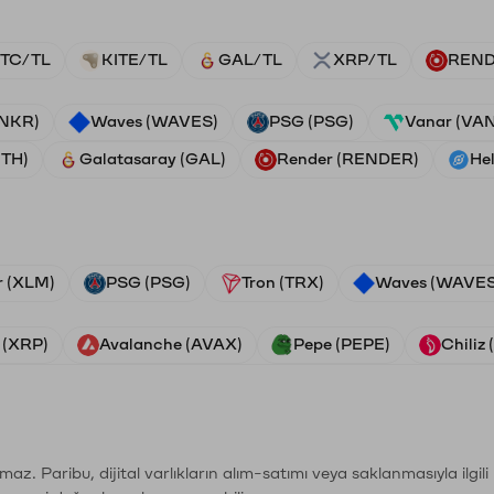
TC/TL
KITE/TL
GAL/TL
XRP/TL
REND
ANKR)
Waves (WAVES)
PSG (PSG)
Vanar (VA
ETH)
Galatasaray (GAL)
Render (RENDER)
He
r (XLM)
PSG (PSG)
Tron (TRX)
Waves (WAVES
 (XRP)
Avalanche (AVAX)
Pepe (PEPE)
Chiliz
şımaz. Paribu, dijital varlıkların alım-satımı veya saklanmasıyla ilgi