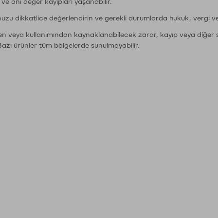
r ve ani değer kayıpları yaşanabilir.
nuzu dikkatlice değerlendirin ve gerekli durumlarda hukuk, vergi v
den veya kullanımından kaynaklanabilecek zarar, kayıp veya diğer 
Bazı ürünler tüm bölgelerde sunulmayabilir.