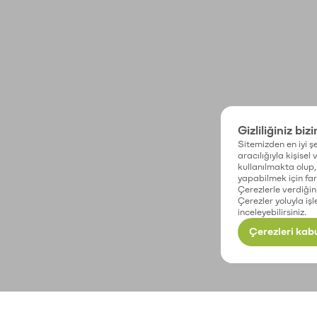
Gizliliğiniz biz
Sitemizden en iyi şe
aracılığıyla kişisel
kullanılmakta olup, 
yapabilmek için fark
Çerezlerle verdiğin
Çerezler yoluyla işl
inceleyebilirsiniz.
Çerezleri kabu