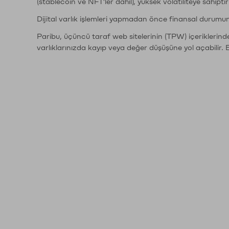
(stablecoin ve NFT'ler dahil), yüksek volatiliteye sahipti
Dijital varlık işlemleri yapmadan önce finansal durumu
Paribu, üçüncü taraf web sitelerinin (TPW) içeriklerin
varlıklarınızda kayıp veya değer düşüşüne yol açabilir. 