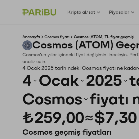
Kripto al/sat
Piyasalar
Anasayfa
Cosmos fiyatı
Cosmos (ATOM) TL fiyat geçmişi
Cosmos (ATOM) Geçmi
Cosmos'un yıllar içindeki fiyat değişimini inceleyin. Pe
analiz edin.
4 Ocak 2025 tarihindeki Cosmos fiyatı ne kadar
4
Ocak
2025
t
Cosmos
fiyatı
₺259,00
≈
$7,30
Cosmos geçmiş fiyatları