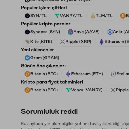
Popüler işlem çiftleri
SYN/TL
VANRY/TL
TLM/TL
B
Popüler kripto paralar
Synapse (SYN)
Aave (AAVE)
Ankr (
Kite (KITE)
Ripple (XRP)
Ethereum (
Yeni eklenenler
Gram (GRAM)
Günün öne çıkanları
Bitcoin (BTC)
Ethereum (ETH)
Stella
Kripto para fiyat tahminleri
Bitcoin (BTC)
Vanar (VANRY)
Ripple
Sorumluluk reddi
Bu sayfada yer alan bilgiler yatırım tavsiyesi niteliği ta