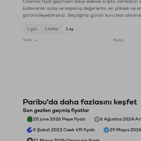
Cosmos fiyat geçmişini takip ederek kripto varlıkların 
kullanarak açılış ve kapanış değerlerini, en yüksek ve e
görüntüleyebilirsiniz. Seçtiğiniz günün kuru baz alınarak
1 gün
1 hafta
1 ay
Tarih
Açılış
Paribu'da daha fazlasını keşfet
Son gezilen geçmiş fiyatlar
20 june 2026 Pepe fiyatı
6 Ağustos 2024 Ar
5 Şubat 2023 Ceek VR fiyatı
29 Mayıs 2026
31 Mayıs 2026 Onyxcoin fiyatı