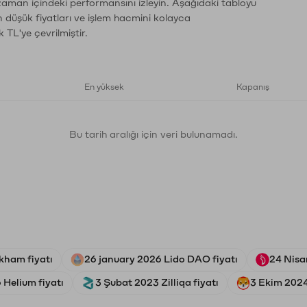
zaman içindeki performansını izleyin. Aşağıdaki tabloyu
n düşük fiyatları ve işlem hacmini kolayca
 TL'ye çevrilmiştir.
En yüksek
Kapanış
Bu tarih aralığı için veri bulunamadı.
kham fiyatı
26 january 2026 Lido DAO fiyatı
24 Nisan
 Helium fiyatı
3 Şubat 2023 Zilliqa fiyatı
3 Ekim 2024