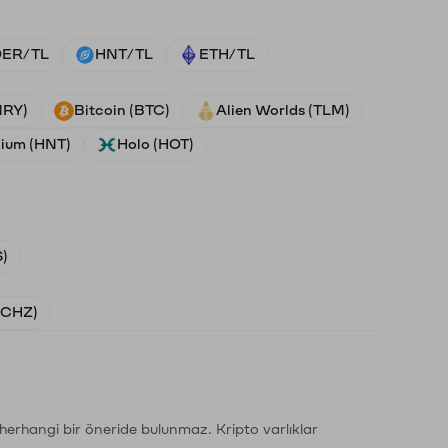
ER/TL
HNT/TL
ETH/TL
NRY)
Bitcoin (BTC)
Alien Worlds (TLM)
lium (HNT)
Holo (HOT)
)
 (CHZ)
li herhangi bir öneride bulunmaz. Kripto varlıklar