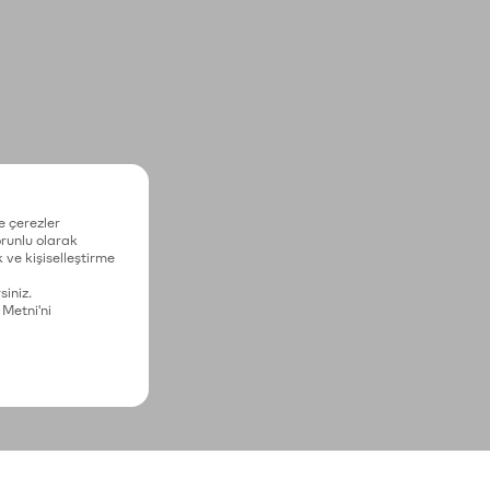
e çerezler
zorunlu olarak
 ve kişiselleştirme
siniz.
 Metni'ni