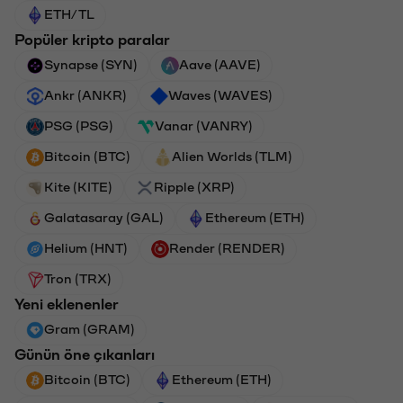
ETH/TL
Popüler kripto paralar
Synapse (SYN)
Aave (AAVE)
Ankr (ANKR)
Waves (WAVES)
PSG (PSG)
Vanar (VANRY)
Bitcoin (BTC)
Alien Worlds (TLM)
Kite (KITE)
Ripple (XRP)
Galatasaray (GAL)
Ethereum (ETH)
Helium (HNT)
Render (RENDER)
Tron (TRX)
Yeni eklenenler
Gram (GRAM)
Günün öne çıkanları
Bitcoin (BTC)
Ethereum (ETH)