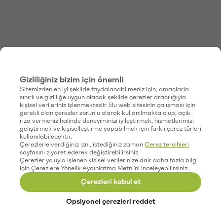
Gizliliğiniz bizim için önemli
Sitemizden en iyi şekilde faydalanabilmeniz için, amaçlarla
sınırlı ve gizliliğe uygun olacak şekilde çerezler aracılığıyla
kişisel verileriniz işlenmektedir. Bu web sitesinin çalışması için
gerekli olan çerezler zorunlu olarak kullanılmakta olup, açık
rıza vermeniz halinde deneyiminizi iyileştirmek, hizmetlerimizi
geliştirmek ve kişiselleştirme yapabilmek için farklı çerez türleri
kullanılabilecektir.
Çerezlerle verdiğiniz izni, istediğiniz zaman
Çerez tercihleri
sayfasını ziyaret ederek değiştirebilirsiniz.
Çerezler yoluyla işlenen kişisel verilerinize dair daha fazla bilgi
için Çerezlere Yönelik Aydınlatma Metni'ni inceleyebilirsiniz.
Çerezleri kabul et
Opsiyonel çerezleri reddet