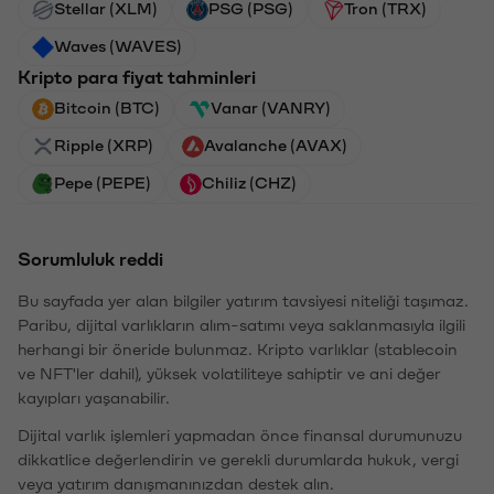
Stellar (XLM)
PSG (PSG)
Tron (TRX)
Waves (WAVES)
Kripto para fiyat tahminleri
Bitcoin (BTC)
Vanar (VANRY)
Ripple (XRP)
Avalanche (AVAX)
Pepe (PEPE)
Chiliz (CHZ)
Sorumluluk reddi
Bu sayfada yer alan bilgiler yatırım tavsiyesi niteliği taşımaz.
Paribu, dijital varlıkların alım-satımı veya saklanmasıyla ilgili
herhangi bir öneride bulunmaz. Kripto varlıklar (stablecoin
ve NFT'ler dahil), yüksek volatiliteye sahiptir ve ani değer
kayıpları yaşanabilir.
Dijital varlık işlemleri yapmadan önce finansal durumunuzu
dikkatlice değerlendirin ve gerekli durumlarda hukuk, vergi
veya yatırım danışmanınızdan destek alın.