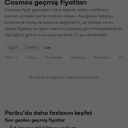
Cosmos geçmiş fiyatları
Cosmos fiyat geçmişini takip ederek kripto varlıkların
zaman içindeki performansını izleyin. Aşağıdaki tabloyu
kullanarak açılış ve kapanış değerlerini, en yüksek ve en
düşük fiyatları ve işlem hacmini kolayca görüntüleyebilirsiniz.
Seçtiğiniz günün kuru baz alınarak TL'ye çevrilmiştir.
1 gün
1 hafta
1 ay
Tarih
Açılış
En yüksek
Kapanış
En düşük
Haci
Bu tarih aralığı için veri bulunamadı.
Paribu'da daha fazlasını keşfet
Son gezilen geçmiş fiyatlar