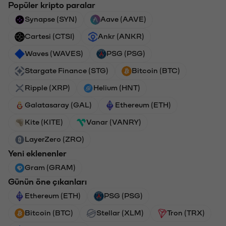
Popüler kripto paralar
Synapse (SYN)
Aave (AAVE)
Cartesi (CTSI)
Ankr (ANKR)
Waves (WAVES)
PSG (PSG)
Stargate Finance (STG)
Bitcoin (BTC)
Ripple (XRP)
Helium (HNT)
Galatasaray (GAL)
Ethereum (ETH)
Kite (KITE)
Vanar (VANRY)
LayerZero (ZRO)
Yeni eklenenler
Gram (GRAM)
Günün öne çıkanları
Ethereum (ETH)
PSG (PSG)
Bitcoin (BTC)
Stellar (XLM)
Tron (TRX)