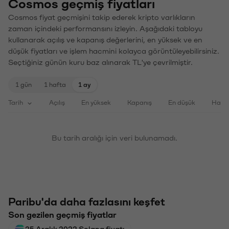
Cosmos geçmiş fiyatları
Cosmos fiyat geçmişini takip ederek kripto varlıkların
zaman içindeki performansını izleyin. Aşağıdaki tabloyu
kullanarak açılış ve kapanış değerlerini, en yüksek ve en
düşük fiyatları ve işlem hacmini kolayca görüntüleyebilirsiniz.
Seçtiğiniz günün kuru baz alınarak TL'ye çevrilmiştir.
1 gün
1 hafta
1 ay
Tarih
Açılış
En yüksek
Kapanış
En düşük
Haci
Bu tarih aralığı için veri bulunamadı.
Paribu'da daha fazlasını keşfet
Son gezilen geçmiş fiyatlar