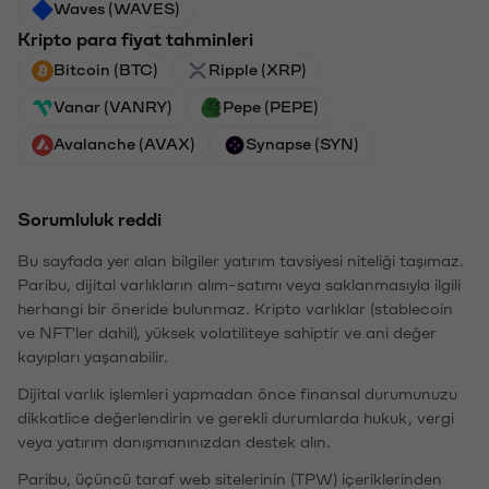
Waves (WAVES)
Kripto para fiyat tahminleri
Bitcoin (BTC)
Ripple (XRP)
Vanar (VANRY)
Pepe (PEPE)
Avalanche (AVAX)
Synapse (SYN)
Sorumluluk reddi
Bu sayfada yer alan bilgiler yatırım tavsiyesi niteliği taşımaz.
Paribu, dijital varlıkların alım-satımı veya saklanmasıyla ilgili
herhangi bir öneride bulunmaz. Kripto varlıklar (stablecoin
ve NFT'ler dahil), yüksek volatiliteye sahiptir ve ani değer
kayıpları yaşanabilir.
Dijital varlık işlemleri yapmadan önce finansal durumunuzu
dikkatlice değerlendirin ve gerekli durumlarda hukuk, vergi
veya yatırım danışmanınızdan destek alın.
Paribu, üçüncü taraf web sitelerinin (TPW) içeriklerinden