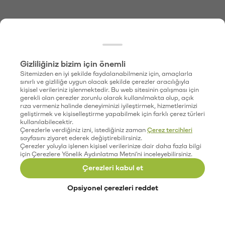
Gizliliğiniz bizim için önemli
Sitemizden en iyi şekilde faydalanabilmeniz için, amaçlarla
sınırlı ve gizliliğe uygun olacak şekilde çerezler aracılığıyla
kişisel verileriniz işlenmektedir. Bu web sitesinin çalışması için
gerekli olan çerezler zorunlu olarak kullanılmakta olup, açık
rıza vermeniz halinde deneyiminizi iyileştirmek, hizmetlerimizi
geliştirmek ve kişiselleştirme yapabilmek için farklı çerez türleri
kullanılabilecektir.
Çerezlerle verdiğiniz izni, istediğiniz zaman
Çerez tercihleri
sayfasını ziyaret ederek değiştirebilirsiniz.
Çerezler yoluyla işlenen kişisel verilerinize dair daha fazla bilgi
için Çerezlere Yönelik Aydınlatma Metni'ni inceleyebilirsiniz.
Çerezleri kabul et
Opsiyonel çerezleri reddet