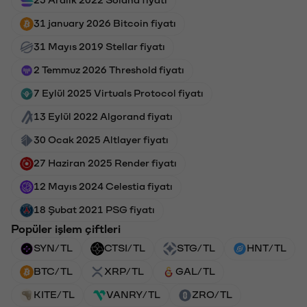
25 Aralık 2022 Solana fiyatı
31 january 2026 Bitcoin fiyatı
31 Mayıs 2019 Stellar fiyatı
2 Temmuz 2026 Threshold fiyatı
7 Eylül 2025 Virtuals Protocol fiyatı
13 Eylül 2022 Algorand fiyatı
30 Ocak 2025 Altlayer fiyatı
27 Haziran 2025 Render fiyatı
12 Mayıs 2024 Celestia fiyatı
18 Şubat 2021 PSG fiyatı
Popüler işlem çiftleri
SYN/TL
CTSI/TL
STG/TL
HNT/TL
BTC/TL
XRP/TL
GAL/TL
KITE/TL
VANRY/TL
ZRO/TL