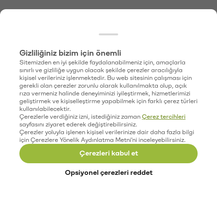
Gizliliğiniz bizim için önemli
Sitemizden en iyi şekilde faydalanabilmeniz için, amaçlarla
sınırlı ve gizliliğe uygun olacak şekilde çerezler aracılığıyla
kişisel verileriniz işlenmektedir. Bu web sitesinin çalışması için
gerekli olan çerezler zorunlu olarak kullanılmakta olup, açık
rıza vermeniz halinde deneyiminizi iyileştirmek, hizmetlerimizi
geliştirmek ve kişiselleştirme yapabilmek için farklı çerez türleri
kullanılabilecektir.
Çerezlerle verdiğiniz izni, istediğiniz zaman
Çerez tercihleri
sayfasını ziyaret ederek değiştirebilirsiniz.
Çerezler yoluyla işlenen kişisel verilerinize dair daha fazla bilgi
için Çerezlere Yönelik Aydınlatma Metni'ni inceleyebilirsiniz.
Çerezleri kabul et
Opsiyonel çerezleri reddet