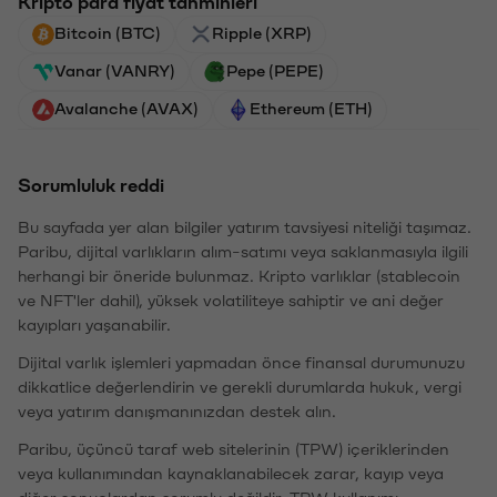
Kripto para fiyat tahminleri
Bitcoin (BTC)
Ripple (XRP)
Vanar (VANRY)
Pepe (PEPE)
Avalanche (AVAX)
Ethereum (ETH)
Sorumluluk reddi
Bu sayfada yer alan bilgiler yatırım tavsiyesi niteliği taşımaz.
Paribu, dijital varlıkların alım-satımı veya saklanmasıyla ilgili
herhangi bir öneride bulunmaz. Kripto varlıklar (stablecoin
ve NFT'ler dahil), yüksek volatiliteye sahiptir ve ani değer
kayıpları yaşanabilir.
Dijital varlık işlemleri yapmadan önce finansal durumunuzu
dikkatlice değerlendirin ve gerekli durumlarda hukuk, vergi
veya yatırım danışmanınızdan destek alın.
Paribu, üçüncü taraf web sitelerinin (TPW) içeriklerinden
veya kullanımından kaynaklanabilecek zarar, kayıp veya