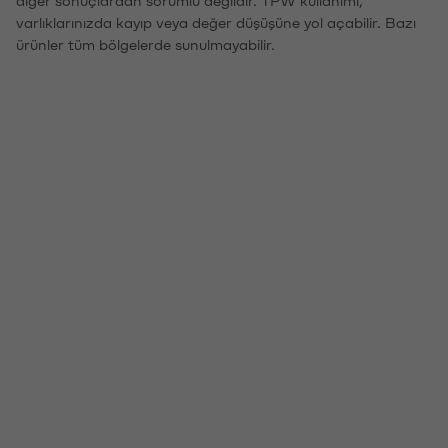
diğer sonuçlardan sorumlu değildir. TPW kullanımı,
varlıklarınızda kayıp veya değer düşüşüne yol açabilir. Bazı
ürünler tüm bölgelerde sunulmayabilir.