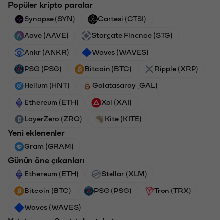
Popüler kripto paralar
Synapse (SYN)
Cartesi (CTSI)
Aave (AAVE)
Stargate Finance (STG)
Ankr (ANKR)
Waves (WAVES)
PSG (PSG)
Bitcoin (BTC)
Ripple (XRP)
Helium (HNT)
Galatasaray (GAL)
Ethereum (ETH)
Xai (XAI)
LayerZero (ZRO)
Kite (KITE)
Yeni eklenenler
Gram (GRAM)
Günün öne çıkanları
Ethereum (ETH)
Stellar (XLM)
Bitcoin (BTC)
PSG (PSG)
Tron (TRX)
Waves (WAVES)