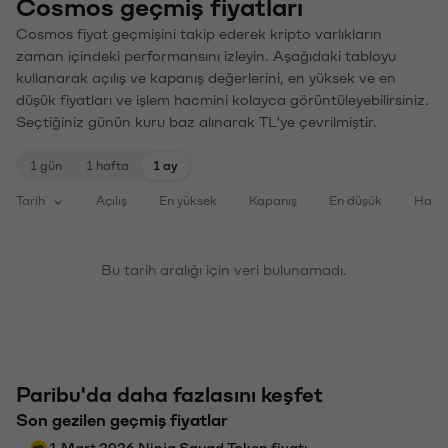
Cosmos geçmiş fiyatları
Cosmos fiyat geçmişini takip ederek kripto varlıkların
zaman içindeki performansını izleyin. Aşağıdaki tabloyu
kullanarak açılış ve kapanış değerlerini, en yüksek ve en
düşük fiyatları ve işlem hacmini kolayca görüntüleyebilirsiniz.
Seçtiğiniz günün kuru baz alınarak TL'ye çevrilmiştir.
1 gün
1 hafta
1 ay
Tarih
Açılış
En yüksek
Kapanış
En düşük
Haci
Bu tarih aralığı için veri bulunamadı.
Paribu'da daha fazlasını keşfet
Son gezilen geçmiş fiyatlar