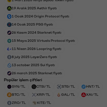
1 Mart 2026 Ninja Squad Token fiyatı
19 Aralık 2025 Aethir fiyatı
1 Ocak 2024 Origin Protocol fiyatı
14 Ocak 2025 PSG fiyatı
26 Kasım 2024 Starknet fiyatı
15 Mayıs 2025 Virtuals Protocol fiyatı
11 Nisan 2026 Loopring fiyatı
8 july 2025 LayerZero fiyatı
13 october 2025 Sui fiyatı
26 march 2025 Starknet fiyatı
Popüler işlem çiftleri
SYN/TL
CTSI/TL
STG/TL
HNT/TL
BTC/TL
XRP/TL
GAL/TL
XAI/TL
ZRO/TL
KITE/TL