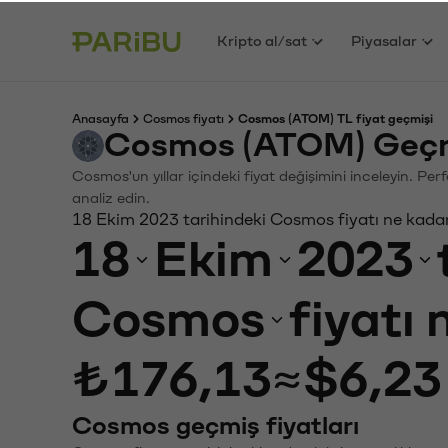
Kripto al/sat
Piyasalar
Anasayfa
Cosmos fiyatı
Cosmos (ATOM) TL fiyat geçmişi
Cosmos (ATOM) Geçmi
Cosmos'un yıllar içindeki fiyat değişimini inceleyin. Pe
analiz edin.
18 Ekim 2023 tarihindeki Cosmos fiyatı ne kada
18
Ekim
2023
Cosmos
fiyatı
₺176,13
≈
$6,23
Cosmos geçmiş fiyatları