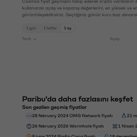
Cosmos fiyat geçmişini takip ederek kripto varlıkların 
kullanarak açılış ve kapanış değerlerini, en yüksek ve e
görüntüleyebilirsiniz. Seçtiğiniz günün kuru baz alınarak
1 gün
1 hafta
1 ay
Tarih
Açılış
Paribu'da daha fazlasını keşfet
Son gezilen geçmiş fiyatlar
28 february 2024 OMG Network fiyatı
21 m
26 february 2026 Wormhole fiyatı
1 Nisan 
9 june 2024 Radio Caca fiyatı
18 december 