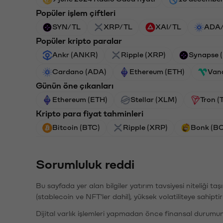
Popüler işlem çiftleri
SYN/TL
XRP/TL
XAI/TL
ADA
Popüler kripto paralar
Ankr (ANKR)
Ripple (XRP)
Synapse 
Cardano (ADA)
Ethereum (ETH)
Van
Günün öne çıkanları
Ethereum (ETH)
Stellar (XLM)
Tron (
Kripto para fiyat tahminleri
Bitcoin (BTC)
Ripple (XRP)
Bonk (B
Sorumluluk reddi
Bu sayfada yer alan bilgiler yatırım tavsiyesi niteliği ta
(stablecoin ve NFT'ler dahil), yüksek volatiliteye sahipti
Dijital varlık işlemleri yapmadan önce finansal durumu