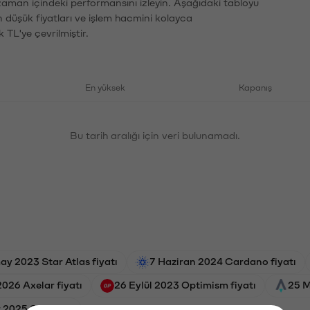
zaman içindeki performansını izleyin. Aşağıdaki tabloyu
n düşük fiyatları ve işlem hacmini kolayca
 TL'ye çevrilmiştir.
En yüksek
Kapanış
Bu tarih aralığı için veri bulunamadı.
ay 2023 Star Atlas fiyatı
7 Haziran 2024 Cardano fiyatı
2026 Axelar fiyatı
26 Eylül 2023 Optimism fiyatı
25 M
2025 Sui fiyatı