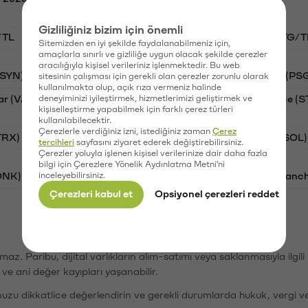
Gizliliğiniz bizim için önemli
/TL
BTC/TL
VANRY/TL
GAL/TL
STG/T
Sitemizden en iyi şekilde faydalanabilmeniz için,
amaçlarla sınırlı ve gizliliğe uygun olacak şekilde çerezler
aracılığıyla kişisel verileriniz işlenmektedir. Bu web
(SYN)
Aave (AAVE)
Waves (WAVES)
PSG (PS
sitesinin çalışması için gerekli olan çerezler zorunlu olarak
kullanılmakta olup, açık rıza vermeniz halinde
ar (VANRY)
deneyiminizi iyileştirmek, hizmetlerimizi geliştirmek ve
Galatasaray (GAL)
Stargate Finance (S
kişiselleştirme yapabilmek için farklı çerez türleri
kullanılabilecektir.
Çerezlerle verdiğiniz izni, istediğiniz zaman
Çerez
TRX)
Bitcoin (BTC)
Ripple (XRP)
Solana (SOL)
tercihleri
sayfasını ziyaret ederek değiştirebilirsiniz.
Çerezler yoluyla işlenen kişisel verilerinize dair daha fazla
bilgi için Çerezlere Yönelik Aydınlatma Metni'ni
ONK)
inceleyebilirsiniz.
Ethereum (ETH)
Synapse (SYN)
Avalanc
Çerezleri kabul et
Opsiyonel çerezleri reddet
şımaz. Paribu, dijital varlıkların alım-satımı veya saklanmasıyla ilgi
r ve ani değer kayıpları yaşanabilir.
nuzu dikkatlice değerlendirin ve gerekli durumlarda hukuk, vergi v