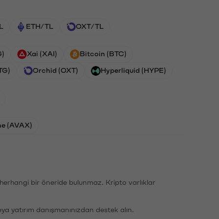
L
ETH/TL
OXT/TL
G)
Xai (XAI)
Bitcoin (BTC)
TG)
Orchid (OXT)
Hyperliquid (HYPE)
he (AVAX)
li herhangi bir öneride bulunmaz. Kripto varlıklar
eya yatırım danışmanınızdan destek alın.