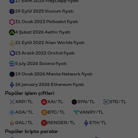
17 Ekim 2025 PlayDapp fiyatı
29 Eylül 2025 Illuvium fiyatı
31 Ocak 2023 Polkadot fiyatı
4 Şubat 2026 Aethir fiyatı
21 Eylül 2022 Alien Worlds fiyatı
23 Aralık 2022 Orchid fiyatı
5 july 2026 Solana fiyatı
19 Ocak 2026 Manta Network fiyatı
26 january 2026 Ethereum fiyatı
Popüler işlem çiftleri
XRP/TL
XAI/TL
SYN/TL
STG/TL
ADA/TL
BTC/TL
VANRY/TL
GAL/TL
RENDER/TL
ETH/TL
Popüler kripto paralar