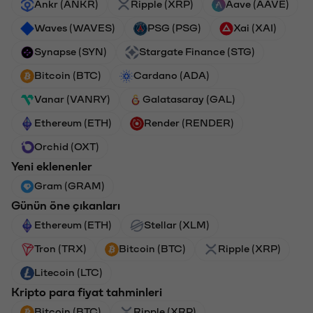
Ankr (ANKR)
Ripple (XRP)
Aave (AAVE)
Waves (WAVES)
PSG (PSG)
Xai (XAI)
Synapse (SYN)
Stargate Finance (STG)
Bitcoin (BTC)
Cardano (ADA)
Vanar (VANRY)
Galatasaray (GAL)
Ethereum (ETH)
Render (RENDER)
Orchid (OXT)
Yeni eklenenler
Gram (GRAM)
Günün öne çıkanları
Ethereum (ETH)
Stellar (XLM)
Tron (TRX)
Bitcoin (BTC)
Ripple (XRP)
Litecoin (LTC)
Kripto para fiyat tahminleri
Bitcoin (BTC)
Ripple (XRP)