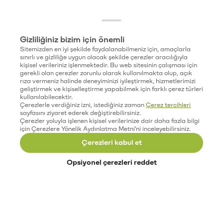
Gizliliğiniz bizim için önemli
Sitemizden en iyi şekilde faydalanabilmeniz için, amaçlarla
sınırlı ve gizliliğe uygun olacak şekilde çerezler aracılığıyla
kişisel verileriniz işlenmektedir. Bu web sitesinin çalışması için
gerekli olan çerezler zorunlu olarak kullanılmakta olup, açık
rıza vermeniz halinde deneyiminizi iyileştirmek, hizmetlerimizi
geliştirmek ve kişiselleştirme yapabilmek için farklı çerez türleri
kullanılabilecektir.
Çerezlerle verdiğiniz izni, istediğiniz zaman
Çerez tercihleri
sayfasını ziyaret ederek değiştirebilirsiniz.
Çerezler yoluyla işlenen kişisel verilerinize dair daha fazla bilgi
için Çerezlere Yönelik Aydınlatma Metni'ni inceleyebilirsiniz.
Çerezleri kabul et
Opsiyonel çerezleri reddet