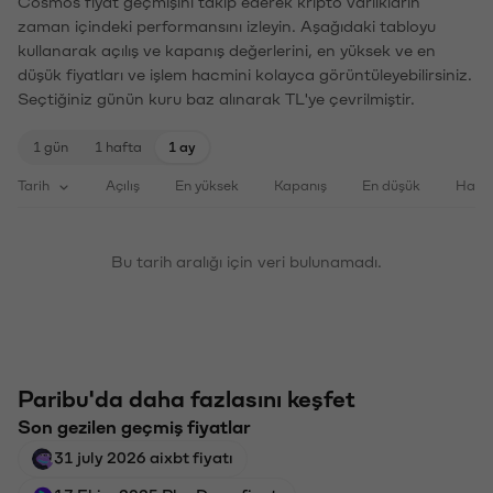
Cosmos fiyat geçmişini takip ederek kripto varlıkların
zaman içindeki performansını izleyin. Aşağıdaki tabloyu
kullanarak açılış ve kapanış değerlerini, en yüksek ve en
düşük fiyatları ve işlem hacmini kolayca görüntüleyebilirsiniz.
Seçtiğiniz günün kuru baz alınarak TL'ye çevrilmiştir.
1 gün
1 hafta
1 ay
Tarih
Açılış
En yüksek
Kapanış
En düşük
Haci
Bu tarih aralığı için veri bulunamadı.
Paribu'da daha fazlasını keşfet
Son gezilen geçmiş fiyatlar
31 july 2026 aixbt fiyatı