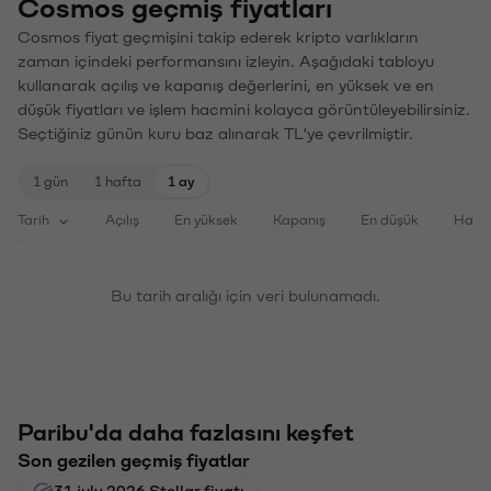
Cosmos geçmiş fiyatları
Cosmos fiyat geçmişini takip ederek kripto varlıkların
zaman içindeki performansını izleyin. Aşağıdaki tabloyu
kullanarak açılış ve kapanış değerlerini, en yüksek ve en
düşük fiyatları ve işlem hacmini kolayca görüntüleyebilirsiniz.
Seçtiğiniz günün kuru baz alınarak TL'ye çevrilmiştir.
1 gün
1 hafta
1 ay
Tarih
Açılış
En yüksek
Kapanış
En düşük
Haci
Bu tarih aralığı için veri bulunamadı.
Paribu'da daha fazlasını keşfet
Son gezilen geçmiş fiyatlar
31 july 2026 Stellar fiyatı