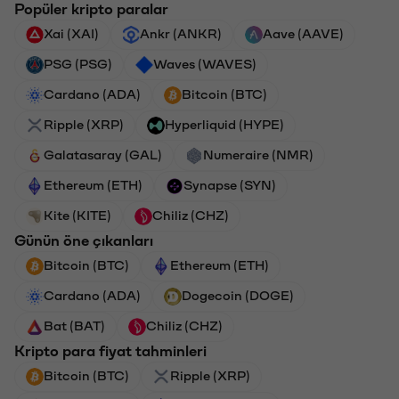
Popüler kripto paralar
Xai (XAI)
Ankr (ANKR)
Aave (AAVE)
PSG (PSG)
Waves (WAVES)
Cardano (ADA)
Bitcoin (BTC)
Ripple (XRP)
Hyperliquid (HYPE)
Galatasaray (GAL)
Numeraire (NMR)
Ethereum (ETH)
Synapse (SYN)
Kite (KITE)
Chiliz (CHZ)
Günün öne çıkanları
Bitcoin (BTC)
Ethereum (ETH)
Cardano (ADA)
Dogecoin (DOGE)
Bat (BAT)
Chiliz (CHZ)
Kripto para fiyat tahminleri
Bitcoin (BTC)
Ripple (XRP)