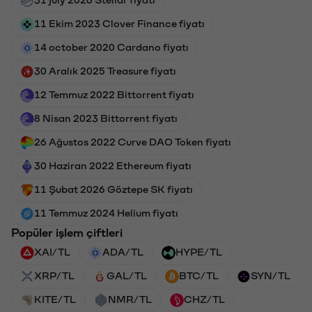
11 Ekim 2023 Clover Finance fiyatı
14 october 2020 Cardano fiyatı
30 Aralık 2025 Treasure fiyatı
12 Temmuz 2022 Bittorrent fiyatı
8 Nisan 2023 Bittorrent fiyatı
26 Ağustos 2022 Curve DAO Token fiyatı
30 Haziran 2022 Ethereum fiyatı
11 Şubat 2026 Göztepe SK fiyatı
11 Temmuz 2024 Helium fiyatı
Popüler işlem çiftleri
XAI/TL
ADA/TL
HYPE/TL
XRP/TL
GAL/TL
BTC/TL
SYN/TL
KITE/TL
NMR/TL
CHZ/TL