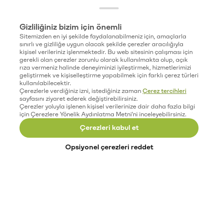
Gizliliğiniz bizim için önemli
Sitemizden en iyi şekilde faydalanabilmeniz için, amaçlarla
sınırlı ve gizliliğe uygun olacak şekilde çerezler aracılığıyla
kişisel verileriniz işlenmektedir. Bu web sitesinin çalışması için
gerekli olan çerezler zorunlu olarak kullanılmakta olup, açık
rıza vermeniz halinde deneyiminizi iyileştirmek, hizmetlerimizi
geliştirmek ve kişiselleştirme yapabilmek için farklı çerez türleri
kullanılabilecektir.
Çerezlerle verdiğiniz izni, istediğiniz zaman
Çerez tercihleri
sayfasını ziyaret ederek değiştirebilirsiniz.
Çerezler yoluyla işlenen kişisel verilerinize dair daha fazla bilgi
için Çerezlere Yönelik Aydınlatma Metni'ni inceleyebilirsiniz.
Çerezleri kabul et
Opsiyonel çerezleri reddet
Paribu’yu keşfet