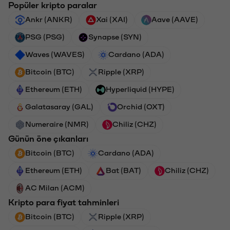
Popüler kripto paralar
Ankr (ANKR)
Xai (XAI)
Aave (AAVE)
PSG (PSG)
Synapse (SYN)
Waves (WAVES)
Cardano (ADA)
Bitcoin (BTC)
Ripple (XRP)
Ethereum (ETH)
Hyperliquid (HYPE)
Galatasaray (GAL)
Orchid (OXT)
Numeraire (NMR)
Chiliz (CHZ)
Günün öne çıkanları
Bitcoin (BTC)
Cardano (ADA)
Ethereum (ETH)
Bat (BAT)
Chiliz (CHZ)
AC Milan (ACM)
Kripto para fiyat tahminleri
Bitcoin (BTC)
Ripple (XRP)