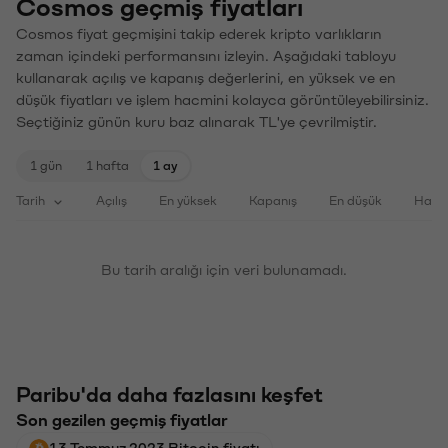
Cosmos geçmiş fiyatları
Cosmos fiyat geçmişini takip ederek kripto varlıkların
zaman içindeki performansını izleyin. Aşağıdaki tabloyu
kullanarak açılış ve kapanış değerlerini, en yüksek ve en
düşük fiyatları ve işlem hacmini kolayca görüntüleyebilirsiniz.
Seçtiğiniz günün kuru baz alınarak TL'ye çevrilmiştir.
1 gün
1 hafta
1 ay
Tarih
Açılış
En yüksek
Kapanış
En düşük
Haci
Bu tarih aralığı için veri bulunamadı.
Paribu'da daha fazlasını keşfet
Son gezilen geçmiş fiyatlar
13 Temmuz 2023 Bitcoin fiyatı