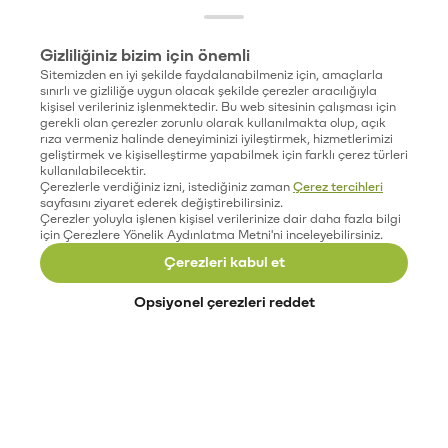
Gizliliğiniz bizim için önemli
Sitemizden en iyi şekilde faydalanabilmeniz için, amaçlarla
sınırlı ve gizliliğe uygun olacak şekilde çerezler aracılığıyla
kişisel verileriniz işlenmektedir. Bu web sitesinin çalışması için
gerekli olan çerezler zorunlu olarak kullanılmakta olup, açık
rıza vermeniz halinde deneyiminizi iyileştirmek, hizmetlerimizi
geliştirmek ve kişiselleştirme yapabilmek için farklı çerez türleri
kullanılabilecektir.
Çerezlerle verdiğiniz izni, istediğiniz zaman
Çerez tercihleri
sayfasını ziyaret ederek değiştirebilirsiniz.
Çerezler yoluyla işlenen kişisel verilerinize dair daha fazla bilgi
için Çerezlere Yönelik Aydınlatma Metni'ni inceleyebilirsiniz.
Çerezleri kabul et
Opsiyonel çerezleri reddet
Paribu’yu keşfet