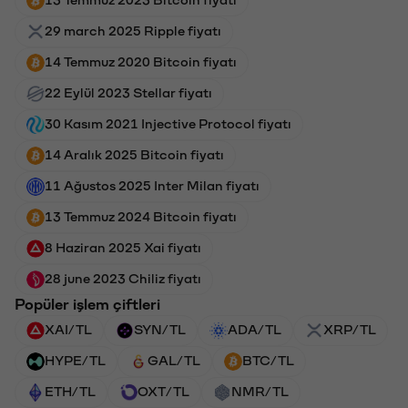
29 march 2025 Ripple fiyatı
14 Temmuz 2020 Bitcoin fiyatı
22 Eylül 2023 Stellar fiyatı
30 Kasım 2021 Injective Protocol fiyatı
14 Aralık 2025 Bitcoin fiyatı
11 Ağustos 2025 Inter Milan fiyatı
13 Temmuz 2024 Bitcoin fiyatı
8 Haziran 2025 Xai fiyatı
28 june 2023 Chiliz fiyatı
Popüler işlem çiftleri
XAI/TL
SYN/TL
ADA/TL
XRP/TL
HYPE/TL
GAL/TL
BTC/TL
ETH/TL
OXT/TL
NMR/TL