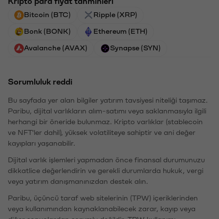
Kripto para fiyat tahminleri
Bitcoin (BTC)
Ripple (XRP)
Bonk (BONK)
Ethereum (ETH)
Avalanche (AVAX)
Synapse (SYN)
Sorumluluk reddi
Bu sayfada yer alan bilgiler yatırım tavsiyesi niteliği taşımaz.
Paribu, dijital varlıkların alım-satımı veya saklanmasıyla ilgili
herhangi bir öneride bulunmaz. Kripto varlıklar (stablecoin
ve NFT'ler dahil), yüksek volatiliteye sahiptir ve ani değer
kayıpları yaşanabilir.
Dijital varlık işlemleri yapmadan önce finansal durumunuzu
dikkatlice değerlendirin ve gerekli durumlarda hukuk, vergi
veya yatırım danışmanınızdan destek alın.
Paribu, üçüncü taraf web sitelerinin (TPW) içeriklerinden
veya kullanımından kaynaklanabilecek zarar, kayıp veya
diğer sonuçlardan sorumlu değildir. TPW kullanımı,