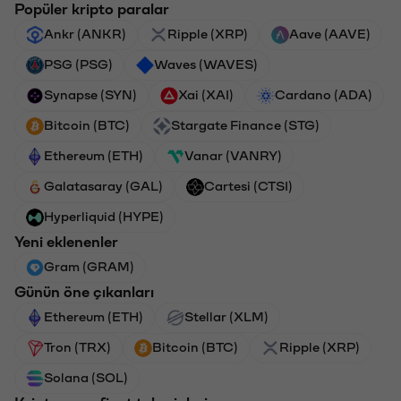
Popüler kripto paralar
Ankr (ANKR)
Ripple (XRP)
Aave (AAVE)
PSG (PSG)
Waves (WAVES)
Synapse (SYN)
Xai (XAI)
Cardano (ADA)
Bitcoin (BTC)
Stargate Finance (STG)
Ethereum (ETH)
Vanar (VANRY)
Galatasaray (GAL)
Cartesi (CTSI)
Hyperliquid (HYPE)
Yeni eklenenler
Gram (GRAM)
Günün öne çıkanları
Ethereum (ETH)
Stellar (XLM)
Tron (TRX)
Bitcoin (BTC)
Ripple (XRP)
Solana (SOL)