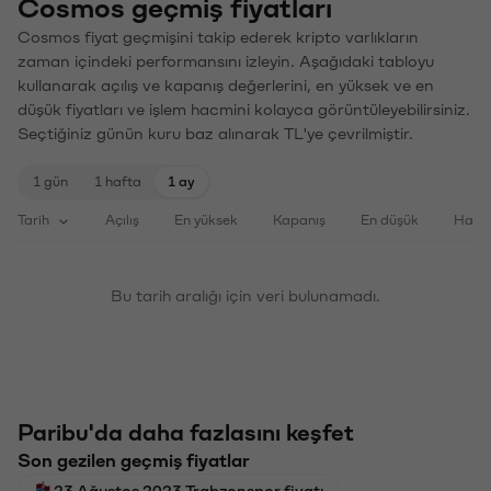
Cosmos geçmiş fiyatları
Cosmos fiyat geçmişini takip ederek kripto varlıkların
zaman içindeki performansını izleyin. Aşağıdaki tabloyu
kullanarak açılış ve kapanış değerlerini, en yüksek ve en
düşük fiyatları ve işlem hacmini kolayca görüntüleyebilirsiniz.
Seçtiğiniz günün kuru baz alınarak TL'ye çevrilmiştir.
1 gün
1 hafta
1 ay
Tarih
Açılış
En yüksek
Kapanış
En düşük
Haci
Bu tarih aralığı için veri bulunamadı.
Paribu'da daha fazlasını keşfet
Son gezilen geçmiş fiyatlar
23 Ağustos 2023 Trabzonspor fiyatı