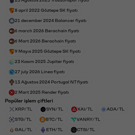
8 april 2022 Göztepe SK fiyatı
21 december 2024 Balancer fiyatı
6 march 2026 Berachain fiyatı
6 Mart 2026 Berachain fiyatı
9 Mayıs 2025 Göztepe SK fiyatı
23 Kasım 2025 Jupiter fiyatı
27 july 2026 Linea fiyatı
13 Ağustos 2024 Portugal NT fiyatı
2 Mart 2025 Render fiyatı
Popüler işlem çiftleri
XRP/TL
SYN/TL
XAI/TL
ADA/TL
STG/TL
BTC/TL
VANRY/TL
GAL/TL
ETH/TL
CTSI/TL