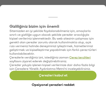
Gizliliğiniz bizim için önemli
Sitemizden en iyi şekilde faydalanabilmeniz için, amaçlarla
sınırlı ve gizliliğe uygun olacak şekilde çerezler aracılığıyla
kişisel verileriniz işlenmektedir. Bu web sitesinin çalışması için
gerekli olan çerezler zorunlu olarak kullanılmakta olup, açık
rıza vermeniz halinde deneyiminizi iyileştirmek, hizmetlerimizi
geliştirmek ve kişiselleştirme yapabilmek için farklı çerez türleri
kullanılabilecektir.
Çerezlerle verdiğiniz izni, istediğiniz zaman
Çerez tercihleri
sayfasını ziyaret ederek değiştirebilirsiniz.
Çerezler yoluyla işlenen kişisel verilerinize dair daha fazla bilgi
için Çerezlere Yönelik Aydınlatma Metni'ni inceleyebilirsiniz.
Çerezleri kabul et
Opsiyonel çerezleri reddet