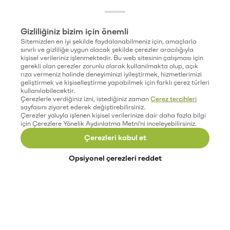
Gizliliğiniz bizim için önemli
Sitemizden en iyi şekilde faydalanabilmeniz için, amaçlarla
sınırlı ve gizliliğe uygun olacak şekilde çerezler aracılığıyla
kişisel verileriniz işlenmektedir. Bu web sitesinin çalışması için
gerekli olan çerezler zorunlu olarak kullanılmakta olup, açık
rıza vermeniz halinde deneyiminizi iyileştirmek, hizmetlerimizi
geliştirmek ve kişiselleştirme yapabilmek için farklı çerez türleri
kullanılabilecektir.
Çerezlerle verdiğiniz izni, istediğiniz zaman
Çerez tercihleri
sayfasını ziyaret ederek değiştirebilirsiniz.
Çerezler yoluyla işlenen kişisel verilerinize dair daha fazla bilgi
için Çerezlere Yönelik Aydınlatma Metni'ni inceleyebilirsiniz.
Çerezleri kabul et
Opsiyonel çerezleri reddet