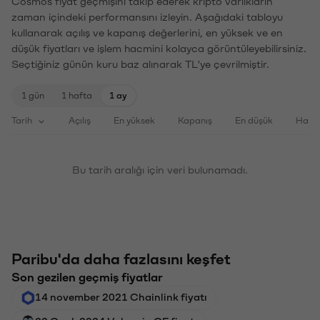
Cosmos fiyat geçmişini takip ederek kripto varlıkların
zaman içindeki performansını izleyin. Aşağıdaki tabloyu
kullanarak açılış ve kapanış değerlerini, en yüksek ve en
düşük fiyatları ve işlem hacmini kolayca görüntüleyebilirsiniz.
Seçtiğiniz günün kuru baz alınarak TL'ye çevrilmiştir.
1 gün
1 hafta
1 ay
Tarih
Açılış
En yüksek
Kapanış
En düşük
Haci
Bu tarih aralığı için veri bulunamadı.
Paribu'da daha fazlasını keşfet
Son gezilen geçmiş fiyatlar
14 november 2021 Chainlink fiyatı