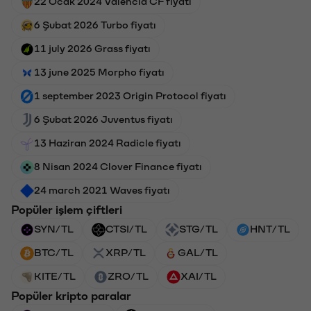
22 Ocak 2024 Valencia CF fiyatı
6 Şubat 2026 Turbo fiyatı
11 july 2026 Grass fiyatı
13 june 2025 Morpho fiyatı
1 september 2023 Origin Protocol fiyatı
6 Şubat 2026 Juventus fiyatı
13 Haziran 2024 Radicle fiyatı
8 Nisan 2024 Clover Finance fiyatı
24 march 2021 Waves fiyatı
Popüler işlem çiftleri
SYN/TL
CTSI/TL
STG/TL
HNT/TL
BTC/TL
XRP/TL
GAL/TL
KITE/TL
ZRO/TL
XAI/TL
Popüler kripto paralar