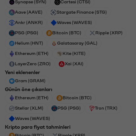
Synapse (SYN)
Cartesi (CTSI)
Aave (AAVE)
Stargate Finance (STG)
Ankr (ANKR)
Waves (WAVES)
PSG (PSG)
Bitcoin (BTC)
Ripple (XRP)
Helium (HNT)
Galatasaray (GAL)
Ethereum (ETH)
Kite (KITE)
LayerZero (ZRO)
Xai (XAI)
Yeni eklenenler
Gram (GRAM)
Günün öne çıkanları
Ethereum (ETH)
Bitcoin (BTC)
Stellar (XLM)
PSG (PSG)
Tron (TRX)
Waves (WAVES)
Kripto para fiyat tahminleri
Bitcoin (BTC)
Ripple (XRP)