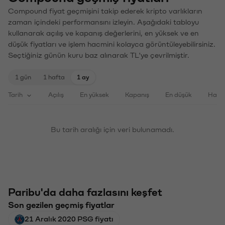
Compound fiyat geçmişini takip ederek kripto varlıkların
zaman içindeki performansını izleyin. Aşağıdaki tabloyu
kullanarak açılış ve kapanış değerlerini, en yüksek ve en
düşük fiyatları ve işlem hacmini kolayca görüntüleyebilirsiniz.
Seçtiğiniz günün kuru baz alınarak TL'ye çevrilmiştir.
1 gün
1 hafta
1 ay
Tarih
Açılış
En yüksek
Kapanış
En düşük
Haci
Bu tarih aralığı için veri bulunamadı.
Paribu'da daha fazlasını keşfet
Son gezilen geçmiş fiyatlar
21 Aralık 2020 PSG fiyatı