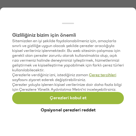
Gizliliğiniz bizim için önemli
Sitemizden en iyi şekilde faydalanabilmeniz için, amaçlarla
sınırlı ve gizliliğe uygun olacak şekilde çerezler aracılığıyla
kişisel verileriniz işlenmektedir. Bu web sitesinin çalışması için
gerekli olan çerezler zorunlu olarak kullanılmakta olup, açık
rıza vermeniz halinde deneyiminizi iyileştirmek, hizmetlerimizi
geliştirmek ve kişiselleştirme yapabilmek için farklı çerez türleri
kullanılabilecektir.
Çerezlerle verdiğiniz izni, istediğiniz zaman
Çerez tercihleri
sayfasını ziyaret ederek değiştirebilirsiniz.
Çerezler yoluyla işlenen kişisel verilerinize dair daha fazla bilgi
için Çerezlere Yönelik Aydınlatma Metni'ni inceleyebilirsiniz.
Çerezleri kabul et
Opsiyonel çerezleri reddet