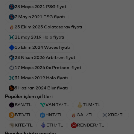
23 Mayıs 2021 PSG fiyatı
7 Mayıs 2021 PSG fiyatı
25 Ekim 2025 Galatasaray fiyatı
31 may 2019 Holo fiyatı
15 Ekim 2024 Waves fiyatı
28 Nisan 2026 Arbitrum fiyatı
17 Mayıs 2026 0x Protocol fiyatı
31 Mayıs 2019 Holo fiyatı
5 Haziran 2024 Blur fiyatı
Popüler işlem çiftleri
SYN/TL
VANRY/TL
TLM/TL
BTC/TL
HNT/TL
GAL/TL
XRP/TL
KITE/TL
ETH/TL
RENDER/TL
Popüler kripto paralar