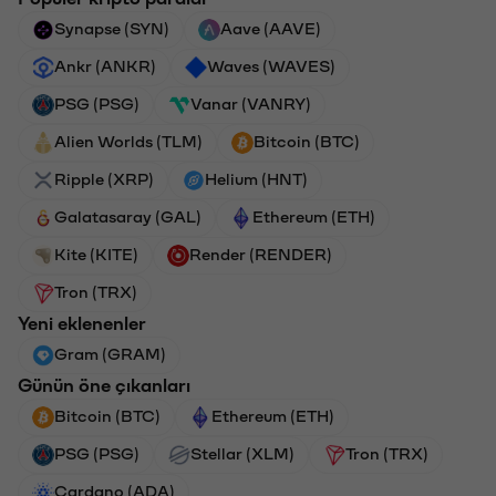
Synapse (SYN)
Aave (AAVE)
Ankr (ANKR)
Waves (WAVES)
PSG (PSG)
Vanar (VANRY)
Alien Worlds (TLM)
Bitcoin (BTC)
Ripple (XRP)
Helium (HNT)
Galatasaray (GAL)
Ethereum (ETH)
Kite (KITE)
Render (RENDER)
Tron (TRX)
Yeni eklenenler
Gram (GRAM)
Günün öne çıkanları
Bitcoin (BTC)
Ethereum (ETH)
PSG (PSG)
Stellar (XLM)
Tron (TRX)
Cardano (ADA)