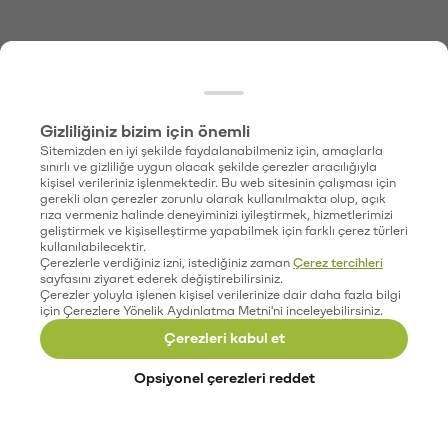
Gizliliğiniz bizim için önemli
Sitemizden en iyi şekilde faydalanabilmeniz için, amaçlarla
sınırlı ve gizliliğe uygun olacak şekilde çerezler aracılığıyla
kişisel verileriniz işlenmektedir. Bu web sitesinin çalışması için
gerekli olan çerezler zorunlu olarak kullanılmakta olup, açık
rıza vermeniz halinde deneyiminizi iyileştirmek, hizmetlerimizi
geliştirmek ve kişiselleştirme yapabilmek için farklı çerez türleri
kullanılabilecektir.
Çerezlerle verdiğiniz izni, istediğiniz zaman
Çerez tercihleri
sayfasını ziyaret ederek değiştirebilirsiniz.
Çerezler yoluyla işlenen kişisel verilerinize dair daha fazla bilgi
için Çerezlere Yönelik Aydınlatma Metni'ni inceleyebilirsiniz.
Çerezleri kabul et
Opsiyonel çerezleri reddet