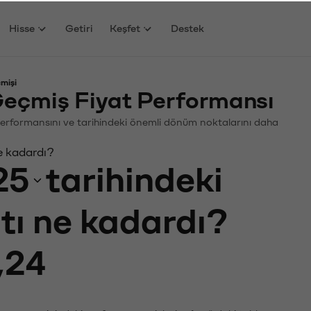
Hisse
Getiri
Keşfet
Destek
mişi
çmiş Fiyat Performansı
 Performansını ve tarihindeki önemli dönüm noktalarını daha
e kadardı?
25
tarihindeki
atı ne kadardı?
,24