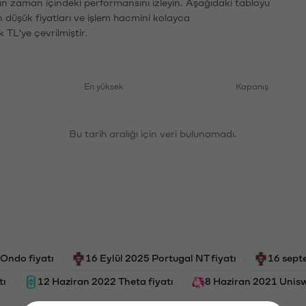
ın zaman içindeki performansını izleyin. Aşağıdaki tabloyu
n düşük fiyatları ve işlem hacmini kolayca
 TL'ye çevrilmiştir.
En yüksek
Kapanış
Bu tarih aralığı için veri bulunamadı.
Ondo fiyatı
16 Eylül 2025 Portugal NT fiyatı
16 sept
tı
12 Haziran 2022 Theta fiyatı
8 Haziran 2021 Unisw