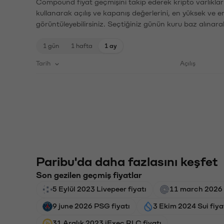
Compound fiyat geçmişini takip ederek kripto varlıklar
kullanarak açılış ve kapanış değerlerini, en yüksek ve e
görüntüleyebilirsiniz. Seçtiğiniz günün kuru baz alınarak
1 gün
1 hafta
1 ay
Tarih
Açılış
Paribu'da daha fazlasını keşfet
Son gezilen geçmiş fiyatlar
5 Eylül 2023 Livepeer fiyatı
11 march 2026 
9 june 2026 PSG fiyatı
3 Ekim 2024 Sui fiya
31 Aralık 2023 iExec RLC fiyatı