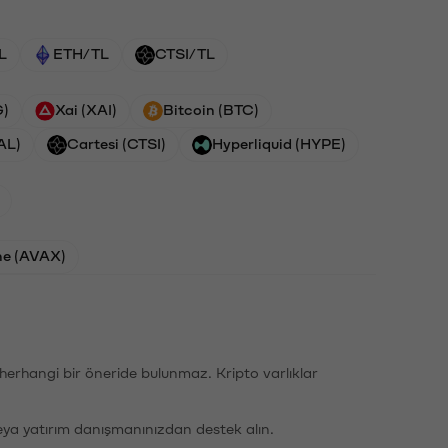
L
ETH/TL
CTSI/TL
G)
Xai (XAI)
Bitcoin (BTC)
AL)
Cartesi (CTSI)
Hyperliquid (HYPE)
he (AVAX)
li herhangi bir öneride bulunmaz. Kripto varlıklar
eya yatırım danışmanınızdan destek alın.