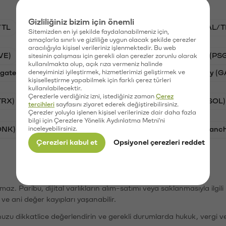
Gizliliğiniz bizim için önemli
/TL
STG/TL
BTC/TL
VANRY/TL
GAL/T
Sitemizden en iyi şekilde faydalanabilmeniz için,
amaçlarla sınırlı ve gizliliğe uygun olacak şekilde çerezler
aracılığıyla kişisel verileriniz işlenmektedir. Bu web
VE)
Synapse (SYN)
Waves (WAVES)
PSG (PS
sitesinin çalışması için gerekli olan çerezler zorunlu olarak
kullanılmakta olup, açık rıza vermeniz halinde
gate Finance (STG)
deneyiminizi iyileştirmek, hizmetlerimizi geliştirmek ve
Vanar (VANRY)
Galatasaray (G
kişiselleştirme yapabilmek için farklı çerez türleri
kullanılabilecektir.
Çerezlerle verdiğiniz izni, istediğiniz zaman
Çerez
TRX)
Bitcoin (BTC)
Ripple (XRP)
Solana (SOL)
tercihleri
sayfasını ziyaret ederek değiştirebilirsiniz.
Çerezler yoluyla işlenen kişisel verilerinize dair daha fazla
bilgi için Çerezlere Yönelik Aydınlatma Metni'ni
ONK)
inceleyebilirsiniz.
Ethereum (ETH)
Synapse (SYN)
Avalanc
Çerezleri kabul et
Opsiyonel çerezleri reddet
şımaz. Paribu, dijital varlıkların alım-satımı veya saklanmasıyla ilgi
r ve ani değer kayıpları yaşanabilir.
nuzu dikkatlice değerlendirin ve gerekli durumlarda hukuk, vergi v