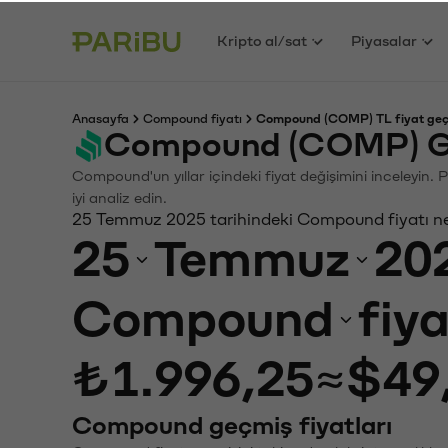
Kripto al/sat
Piyasalar
Anasayfa
Compound fiyatı
Compound (COMP) TL fiyat geç
Compound (COMP) Ge
Compound'un yıllar içindeki fiyat değişimini inceleyin.
iyi analiz edin.
25 Temmuz 2025 tarihindeki Compound fiyatı n
25
Temmuz
20
Compound
fiy
₺1.996,25
≈
$49
Compound geçmiş fiyatları