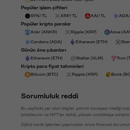
Popüler işlem çiftleri
SYN/TL
XRP/TL
XAI/TL
ADA
Popüler kripto paralar
Ankr (ANKR)
Ripple (XRP)
Aave (AA
Cardano (ADA)
Ethereum (ETH)
Star
Günün öne çıkanları
Ethereum (ETH)
Stellar (XLM)
Tron (
Kripto para fiyat tahminleri
Bitcoin (BTC)
Ripple (XRP)
Bonk (B
Sorumluluk reddi
Bu sayfada yer alan bilgiler yatırım tavsiyesi niteliği ta
(stablecoin ve NFT'ler dahil), yüksek volatiliteye sahipti
Dijital varlık işlemleri yapmadan önce finansal durumu