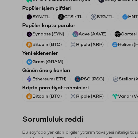
Popüler işlem çiftleri
SYN/TL
CTSI/TL
STG/TL
HNT
Popüler kripto paralar
Synapse (SYN)
Aave (AAVE)
Cartesi
Bitcoin (BTC)
Ripple (XRP)
Helium (
Yeni eklenenler
Gram (GRAM)
Günün öne çıkanları
Ethereum (ETH)
PSG (PSG)
Stellar 
Kripto para fiyat tahminleri
Bitcoin (BTC)
Ripple (XRP)
Vanar (
Sorumluluk reddi
Bu sayfada yer alan bilgiler yatırım tavsiyesi niteliği ta