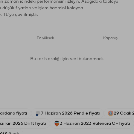
ın zaman içindeki performansını izleyin. Aşağıdaki tabloyu
n düşük fiyatları ve işlem hacmini kolayca
 TL'ye çevrilmiştir.
En yüksek
Kapanış
Bu tarih aralığı için veri bulunamadı.
ardano fiyatı
7 Haziran 2026 Pendle fiyatı
29 Ocak 2
ziran 2026 Drift fiyatı
3 Haziran 2023 Valencia CF fiyatı
YdX fiyatı