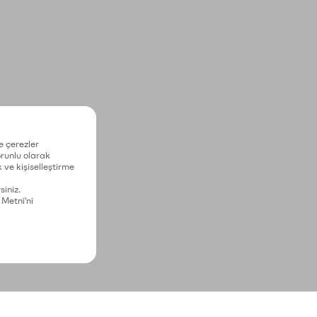
e çerezler
zorunlu olarak
 ve kişiselleştirme
siniz.
 Metni'ni