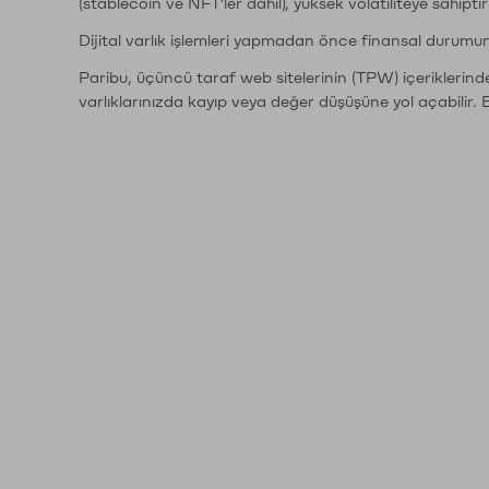
(stablecoin ve NFT'ler dahil), yüksek volatiliteye sahipti
Dijital varlık işlemleri yapmadan önce finansal durumu
Paribu, üçüncü taraf web sitelerinin (TPW) içeriklerin
varlıklarınızda kayıp veya değer düşüşüne yol açabilir. 