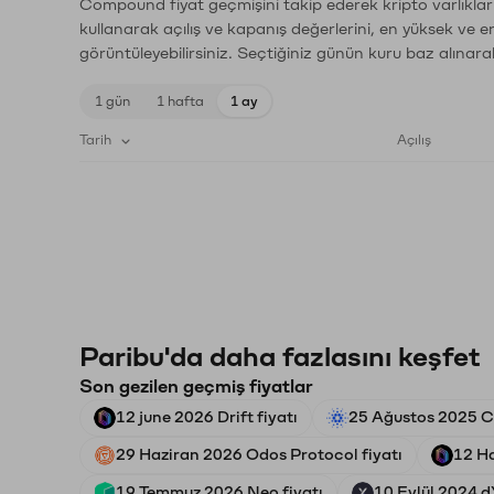
Compound fiyat geçmişini takip ederek kripto varlıklar
kullanarak açılış ve kapanış değerlerini, en yüksek ve e
görüntüleyebilirsiniz. Seçtiğiniz günün kuru baz alınarak
1 gün
1 hafta
1 ay
Tarih
Açılış
Paribu'da daha fazlasını keşfet
Son gezilen geçmiş fiyatlar
12 june 2026 Drift fiyatı
25 Ağustos 2025 C
29 Haziran 2026 Odos Protocol fiyatı
12 Ha
19 Temmuz 2026 Neo fiyatı
10 Eylül 2024 d