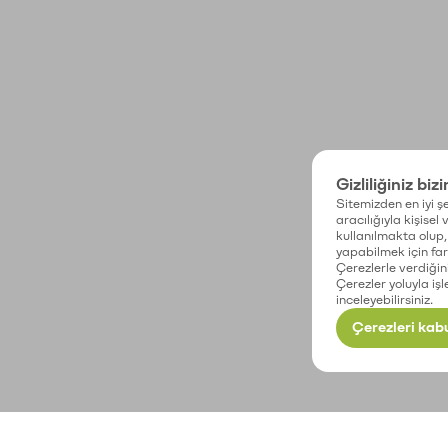
Gizliliğiniz biz
Sitemizden en iyi şe
aracılığıyla kişisel
kullanılmakta olup, 
yapabilmek için fark
Çerezlerle verdiğin
Çerezler yoluyla işl
inceleyebilirsiniz.
Çerezleri kabu