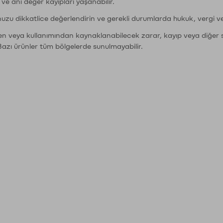
r ve ani değer kayıpları yaşanabilir.
nuzu dikkatlice değerlendirin ve gerekli durumlarda hukuk, vergi v
den veya kullanımından kaynaklanabilecek zarar, kayıp veya diğer 
Bazı ürünler tüm bölgelerde sunulmayabilir.