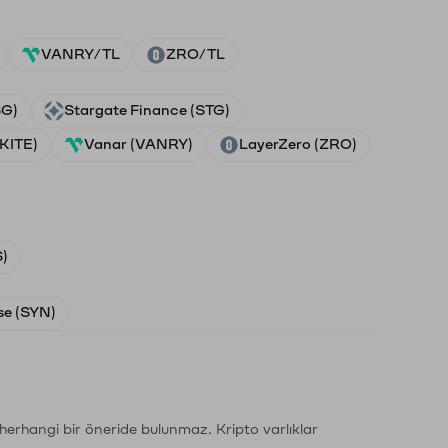
VANRY/TL
ZRO/TL
SG)
Stargate Finance (STG)
(KITE)
Vanar (VANRY)
LayerZero (ZRO)
)
e (SYN)
li herhangi bir öneride bulunmaz. Kripto varlıklar