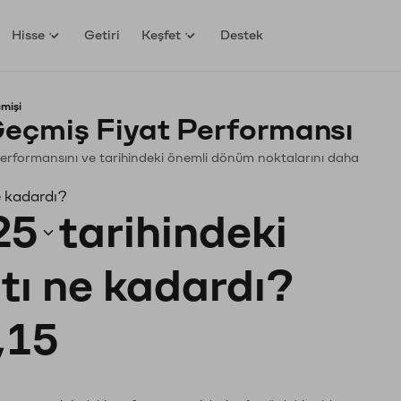
Hisse
Getiri
Keşfet
Destek
mişi
çmiş Fiyat Performansı
 Performansını ve tarihindeki önemli dönüm noktalarını daha
e kadardı?
25
tarihindeki
atı ne kadardı?
,15