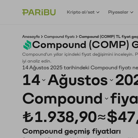
Kripto al/sat
Piyasalar
Anasayfa
Compound fiyatı
Compound (COMP) TL fiyat geç
Compound (COMP) Ge
Compound'un yıllar içindeki fiyat değişimini inceleyin.
iyi analiz edin.
14 Ağustos 2025 tarihindeki Compound fiyatı n
14
Ağustos
20
Compound
fiy
₺1.938,90
≈
$47
Compound geçmiş fiyatları