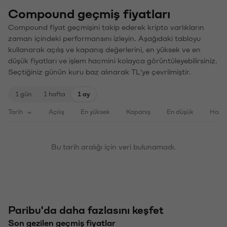
Compound geçmiş fiyatları
Compound fiyat geçmişini takip ederek kripto varlıkların
zaman içindeki performansını izleyin. Aşağıdaki tabloyu
kullanarak açılış ve kapanış değerlerini, en yüksek ve en
düşük fiyatları ve işlem hacmini kolayca görüntüleyebilirsiniz.
Seçtiğiniz günün kuru baz alınarak TL'ye çevrilmiştir.
1 gün
1 hafta
1 ay
Tarih
Açılış
En yüksek
Kapanış
En düşük
Haci
Bu tarih aralığı için veri bulunamadı.
Paribu'da daha fazlasını keşfet
Son gezilen geçmiş fiyatlar