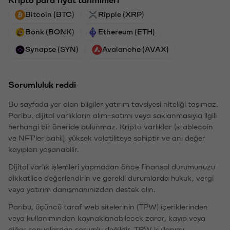
Bitcoin (BTC)
Ripple (XRP)
Bonk (BONK)
Ethereum (ETH)
Synapse (SYN)
Avalanche (AVAX)
Sorumluluk reddi
Bu sayfada yer alan bilgiler yatırım tavsiyesi niteliği taşımaz.
Paribu, dijital varlıkların alım-satımı veya saklanmasıyla ilgili
herhangi bir öneride bulunmaz. Kripto varlıklar (stablecoin
ve NFT'ler dahil), yüksek volatiliteye sahiptir ve ani değer
kayıpları yaşanabilir.
Dijital varlık işlemleri yapmadan önce finansal durumunuzu
dikkatlice değerlendirin ve gerekli durumlarda hukuk, vergi
veya yatırım danışmanınızdan destek alın.
Paribu, üçüncü taraf web sitelerinin (TPW) içeriklerinden
veya kullanımından kaynaklanabilecek zarar, kayıp veya
diğer sonuçlardan sorumlu değildir. TPW kullanımı,