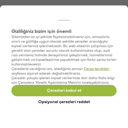
Gizliliğiniz bizim için önemli
Sitemizden en iyi şekilde faydalanabilmeniz için, amaçlarla
sınırlı ve gizliliğe uygun olacak şekilde çerezler aracılığıyla
kişisel verileriniz işlenmektedir. Bu web sitesinin çalışması için
gerekli olan çerezler zorunlu olarak kullanılmakta olup, açık
rıza vermeniz halinde deneyiminizi iyileştirmek, hizmetlerimizi
geliştirmek ve kişiselleştirme yapabilmek için farklı çerez türleri
kullanılabilecektir.
Çerezlerle verdiğiniz izni, istediğiniz zaman
Çerez tercihleri
sayfasını ziyaret ederek değiştirebilirsiniz.
Çerezler yoluyla işlenen kişisel verilerinize dair daha fazla bilgi
için Çerezlere Yönelik Aydınlatma Metni'ni inceleyebilirsiniz.
Çerezleri kabul et
Opsiyonel çerezleri reddet