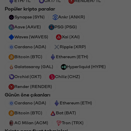
ETH/TL
OXT/TL
RENDER/TL
Popüler kripto paralar
Synapse (SYN)
Ankr (ANKR)
Aave (AAVE)
PSG (PSG)
Waves (WAVES)
Xai (XAI)
Cardano (ADA)
Ripple (XRP)
Bitcoin (BTC)
Ethereum (ETH)
Galatasaray (GAL)
Hyperliquid (HYPE)
Orchid (OXT)
Chiliz (CHZ)
Render (RENDER)
Günün öne çıkanları
Cardano (ADA)
Ethereum (ETH)
Bitcoin (BTC)
Bat (BAT)
AC Milan (ACM)
Tron (TRX)
Kripto para fiyat tahminleri