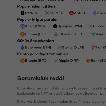
Popüler işlem çiftleri
SYN/TL
XRP/TL
XAI/TL
ADA
Popüler kripto paralar
Ankr (ANKR)
Synapse (SYN)
Ripple 
Bitcoin (BTC)
Ethereum (ETH)
Vanar
Günün öne çıkanları
Ethereum (ETH)
Stellar (XLM)
Tron (
Kripto para fiyat tahminleri
Bitcoin (BTC)
Ripple (XRP)
Bonk (B
Sorumluluk reddi
Bu sayfada yer alan bilgiler yatırım tavsiyesi niteliği ta
(stablecoin ve NFT'ler dahil), yüksek volatiliteye sahipti
Dijital varlık işlemleri yapmadan önce finansal durumu