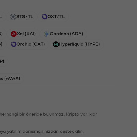
L
STG/TL
OXT/TL
G)
Xai (XAI)
Cardano (ADA)
G)
Orchid (OXT)
Hyperliquid (HYPE)
P)
he (AVAX)
li herhangi bir öneride bulunmaz. Kripto varlıklar
eya yatırım danışmanınızdan destek alın.