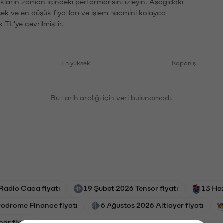
ıkların zaman içindeki performansını izleyin. Aşağıdaki
sek ve en düşük fiyatları ve işlem hacmini kolayca
 TL'ye çevrilmiştir.
En yüksek
Kapanış
Bu tarih aralığı için veri bulunamadı.
 Radio Caca fiyatı
19 Şubat 2026 Tensor fiyatı
13 Haz
odrome Finance fiyatı
6 Ağustos 2026 Altlayer fiyatı
ar fiyatı