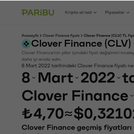
Kripto al/sat
Piyasalar
Anasayfa
Clover Finance fiyatı
Clover Finance (CLV) TL fiy
Clover Finance (CLV)
Clover Finance'nin yıllar içindeki fiyat değişimini ince
daha iyi analiz edin.
8 Mart 2022 tarihindeki Clover Finance fiyatı n
8
Mart
2022
t
Clover Finance
₺4,70
≈
$0,3210
Clover Finance geçmiş fiyatları