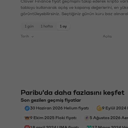
Clover Finance fiyat geçmişini takip ederek kripto varl
tabloyu kullanarak açılış ve kapanış değerlerini, en yük
görüntüleyebilirsiniz. Seçtiğiniz günün kuru baz alınarak
1 gün
1 hafta
1 ay
Tarih
Açılış
Paribu'da daha fazlasını keşfet
Son gezilen geçmiş fiyatlar
30 Haziran 2026 Helium fiyatı
9 Eylül 2024
9 Ekim 2025 Floki fiyatı
5 Ağustos 2026 Aer
18 april 2024 UMA fiyatı
17 Mayıs 2024 Van