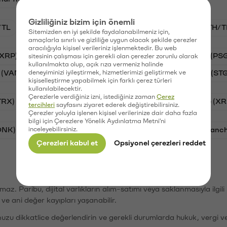
Gizliliğiniz bizim için önemli
/TL
BTC/TL
VANRY/TL
GAL/TL
ETH/T
Sitemizden en iyi şekilde faydalanabilmeniz için,
amaçlarla sınırlı ve gizliliğe uygun olacak şekilde çerezler
aracılığıyla kişisel verileriniz işlenmektedir. Bu web
(XRP)
Aave (AAVE)
Waves (WAVES)
PSG (PS
sitesinin çalışması için gerekli olan çerezler zorunlu olarak
kullanılmakta olup, açık rıza vermeniz halinde
 (VANRY)
deneyiminizi iyileştirmek, hizmetlerimizi geliştirmek ve
Galatasaray (GAL)
Stargate Finance (ST
kişiselleştirme yapabilmek için farklı çerez türleri
kullanılabilecektir.
Çerezlerle verdiğiniz izni, istediğiniz zaman
Çerez
TRX)
Bitcoin (BTC)
Cardano (ADA)
Ripple (XR
tercihleri
sayfasını ziyaret ederek değiştirebilirsiniz.
Çerezler yoluyla işlenen kişisel verilerinize dair daha fazla
bilgi için Çerezlere Yönelik Aydınlatma Metni'ni
ONK)
inceleyebilirsiniz.
Ethereum (ETH)
Synapse (SYN)
Avalanc
Çerezleri kabul et
Opsiyonel çerezleri reddet
şımaz. Paribu, dijital varlıkların alım-satımı veya saklanmasıyla ilgi
r ve ani değer kayıpları yaşanabilir.
nuzu dikkatlice değerlendirin ve gerekli durumlarda hukuk, vergi v