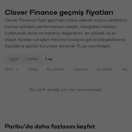
Clover Finance geçmiş fiyatları
Clover Finance fiyat geçmişini takip ederek kripto varlıkların
zaman içindeki performansını izleyin. Aşağıdaki tabloyu
kullanarak açılış ve kapanış değerlerini, en yüksek ve en
düşük fiyatları ve işlem hacmini kolayca görüntüleyebilirsiniz.
Seçtiğiniz günün kuru baz alınarak TL'ye çevrilmiştir.
1 gün
1 hafta
1 ay
Tarih
Açılış
En yüksek
Kapanış
En düşük
Haci
Bu tarih aralığı için veri bulunamadı.
Paribu'da daha fazlasını keşfet