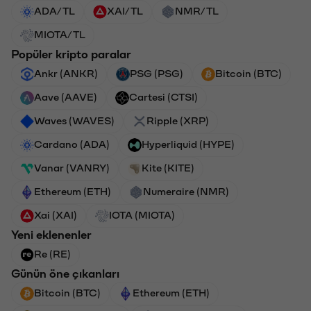
ADA/TL
XAI/TL
NMR/TL
MIOTA/TL
Popüler kripto paralar
Ankr (ANKR)
PSG (PSG)
Bitcoin (BTC)
Aave (AAVE)
Cartesi (CTSI)
Waves (WAVES)
Ripple (XRP)
Cardano (ADA)
Hyperliquid (HYPE)
Vanar (VANRY)
Kite (KITE)
Ethereum (ETH)
Numeraire (NMR)
Xai (XAI)
IOTA (MIOTA)
Yeni eklenenler
Re (RE)
Günün öne çıkanları
Bitcoin (BTC)
Ethereum (ETH)