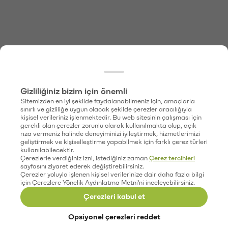
Gizliliğiniz bizim için önemli
Sitemizden en iyi şekilde faydalanabilmeniz için, amaçlarla
sınırlı ve gizliliğe uygun olacak şekilde çerezler aracılığıyla
kişisel verileriniz işlenmektedir. Bu web sitesinin çalışması için
gerekli olan çerezler zorunlu olarak kullanılmakta olup, açık
rıza vermeniz halinde deneyiminizi iyileştirmek, hizmetlerimizi
geliştirmek ve kişiselleştirme yapabilmek için farklı çerez türleri
kullanılabilecektir.
Çerezlerle verdiğiniz izni, istediğiniz zaman
Çerez tercihleri
sayfasını ziyaret ederek değiştirebilirsiniz.
Çerezler yoluyla işlenen kişisel verilerinize dair daha fazla bilgi
için Çerezlere Yönelik Aydınlatma Metni'ni inceleyebilirsiniz.
Çerezleri kabul et
Opsiyonel çerezleri reddet