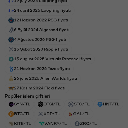
19 july 2024 Loopring fiyatı
24 april 2026 Loopring fiyatı
12 Haziran 2022 PSG fiyatı
6 Eylül 2024 Algorand fiyatı
4 Ağustos 2026 PSG fiyatı
15 Şubat 2020 Ripple fiyatı
13 august 2025 Virtuals Protocol fiyatı
21 Haziran 2026 Tezos fiyatı
26 june 2026 Alien Worlds fiyatı
27 Kasım 2024 Floki fiyatı
Popüler işlem çiftleri
SYN/TL
CTSI/TL
STG/TL
HNT/TL
BTC/TL
XRP/TL
GAL/TL
KITE/TL
VANRY/TL
ZRO/TL