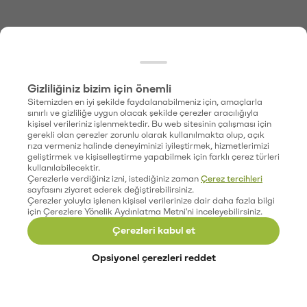
Gizliliğiniz bizim için önemli
Sitemizden en iyi şekilde faydalanabilmeniz için, amaçlarla
sınırlı ve gizliliğe uygun olacak şekilde çerezler aracılığıyla
kişisel verileriniz işlenmektedir. Bu web sitesinin çalışması için
gerekli olan çerezler zorunlu olarak kullanılmakta olup, açık
rıza vermeniz halinde deneyiminizi iyileştirmek, hizmetlerimizi
geliştirmek ve kişiselleştirme yapabilmek için farklı çerez türleri
kullanılabilecektir.
Çerezlerle verdiğiniz izni, istediğiniz zaman
Çerez tercihleri
sayfasını ziyaret ederek değiştirebilirsiniz.
Çerezler yoluyla işlenen kişisel verilerinize dair daha fazla bilgi
için Çerezlere Yönelik Aydınlatma Metni'ni inceleyebilirsiniz.
Çerezleri kabul et
Opsiyonel çerezleri reddet