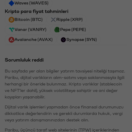
Waves (WAVES)
Kripto para fiyat tahminleri
Bitcoin (BTC)
Ripple (XRP)
Vanar (VANRY)
Pepe (PEPE)
Avalanche (AVAX)
Synapse (SYN)
Sorumluluk reddi
Bu sayfada yer alan bilgiler yatırım tavsiyesi niteliği taşımaz.
Paribu, dijital varlıkların alım-satımı veya saklanmasıyla ilgili
herhangi bir öneride bulunmaz. Kripto varlıklar (stablecoin
ve NFT'ler dahil), yüksek volatiliteye sahiptir ve ani değer
kayıpları yaşanabilir.
Dijital varlık işlemleri yapmadan önce finansal durumunuzu
dikkatlice değerlendirin ve gerekli durumlarda hukuk, vergi
veya yatırım danışmanınızdan destek alın.
Paribu, üçüncü taraf web sitelerinin (TPW) içeriklerinden