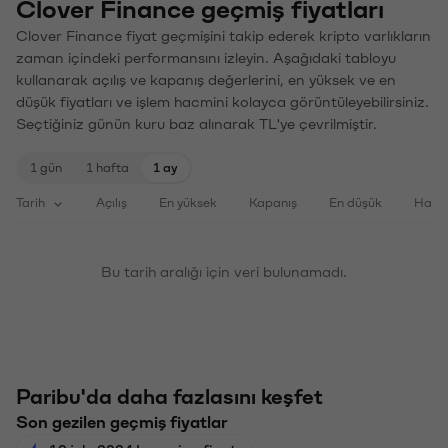
Clover Finance geçmiş fiyatları
Clover Finance fiyat geçmişini takip ederek kripto varlıkların
zaman içindeki performansını izleyin. Aşağıdaki tabloyu
kullanarak açılış ve kapanış değerlerini, en yüksek ve en
düşük fiyatları ve işlem hacmini kolayca görüntüleyebilirsiniz.
Seçtiğiniz günün kuru baz alınarak TL'ye çevrilmiştir.
1 gün
1 hafta
1 ay
Tarih
Açılış
En yüksek
Kapanış
En düşük
Haci
Bu tarih aralığı için veri bulunamadı.
Paribu'da daha fazlasını keşfet
Son gezilen geçmiş fiyatlar