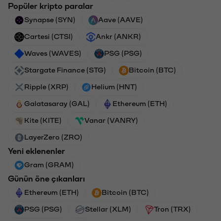
Popüler kripto paralar
Synapse (SYN)
Aave (AAVE)
Cartesi (CTSI)
Ankr (ANKR)
Waves (WAVES)
PSG (PSG)
Stargate Finance (STG)
Bitcoin (BTC)
Ripple (XRP)
Helium (HNT)
Galatasaray (GAL)
Ethereum (ETH)
Kite (KITE)
Vanar (VANRY)
LayerZero (ZRO)
Yeni eklenenler
Gram (GRAM)
Günün öne çıkanları
Ethereum (ETH)
Bitcoin (BTC)
PSG (PSG)
Stellar (XLM)
Tron (TRX)