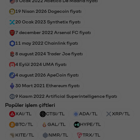
5 Ocak 2022 Atletico De Madrid fiyatı
19 Nisan 2026 Dogecoin fiyatı
20 Ocak 2023 Synthetix fiyatı
7 december 2022 Arsenal FC fiyatı
11 may 2022 Chainlink fiyatı
8 august 2024 Trader Joe fiyatı
4 Eylül 2024 UMA fiyatı
4 august 2026 ApeCoin fiyatı
30 Mart 2021 Ethereum fiyatı
9 Kasım 2022 Artificial Superintelligence fiyatı
Popüler işlem çiftleri
XAI/TL
CTSI/TL
ADA/TL
XRP/TL
BTC/TL
GAL/TL
HYPE/TL
KITE/TL
NMR/TL
TRX/TL