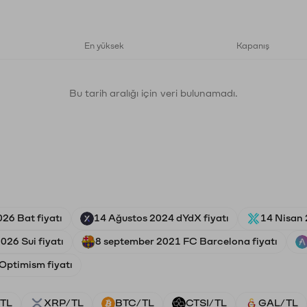
En yüksek
Kapanış
Bu tarih aralığı için veri bulunamadı.
26 Bat fiyatı
14 Ağustos 2024 dYdX fiyatı
14 Nisan 
026 Sui fiyatı
8 september 2021 FC Barcelona fiyatı
Optimism fiyatı
TL
XRP/TL
BTC/TL
CTSI/TL
GAL/TL