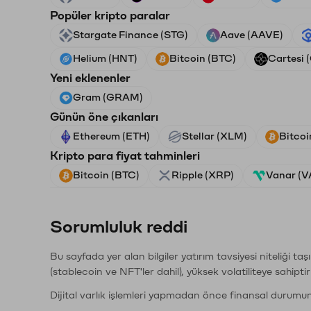
Popüler kripto paralar
Stargate Finance (STG)
Aave (AAVE)
Helium (HNT)
Bitcoin (BTC)
Cartesi 
Yeni eklenenler
Gram (GRAM)
Günün öne çıkanları
Ethereum (ETH)
Stellar (XLM)
Bitcoi
Kripto para fiyat tahminleri
Bitcoin (BTC)
Ripple (XRP)
Vanar (
Sorumluluk reddi
Bu sayfada yer alan bilgiler yatırım tavsiyesi niteliği ta
(stablecoin ve NFT'ler dahil), yüksek volatiliteye sahipti
Dijital varlık işlemleri yapmadan önce finansal durumu