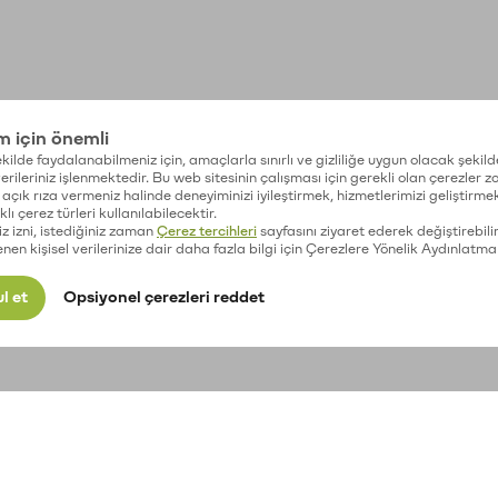
im için önemli
kilde faydalanabilmeniz için, amaçlarla sınırlı ve gizliliğe uygun olacak şekild
 verileriniz işlenmektedir. Bu web sitesinin çalışması için gerekli olan çerezler 
açık rıza vermeniz halinde deneyiminizi iyileştirmek, hizmetlerimizi geliştirmek
lı çerez türleri kullanılabilecektir.
iz izni, istediğiniz zaman
Çerez tercihleri
sayfasını ziyaret ederek değiştirebilir
enen kişisel verilerinize dair daha fazla bilgi için Çerezlere Yönelik Aydınlatma
l et
Opsiyonel çerezleri reddet