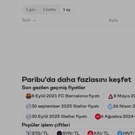
1 gün
1 hafta
1 ay
Tarih
Açılış
Paribu'da daha fazlasını keşfet
Son gezilen geçmiş fiyatlar
8 Eylül 2021 FC Barcelona fiyatı
8 Mayıs 20
30 september 2025 Stellar fiyatı
26 Nisan 2
30 Eylül 2025 Stellar fiyatı
6 Ağustos 2024 
Popüler işlem çiftleri
STG/TL
SYN/TL
XAI/TL
HNT/