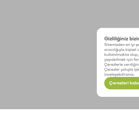
Gizliliğiniz biz
Sitemizden en iyi şe
aracılığıyla kişisel
kullanılmakta olup, 
yapabilmek için fark
Çerezlerle verdiğin
Çerezler yoluyla işl
inceleyebilirsiniz.
Çerezleri kabu