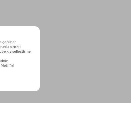
e çerezler
zorunlu olarak
 ve kişiselleştirme
siniz.
 Metni'ni