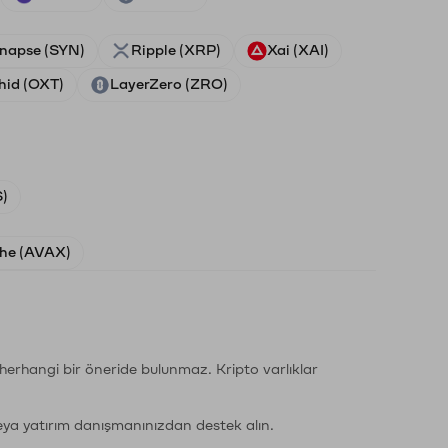
napse (SYN)
Ripple (XRP)
Xai (XAI)
hid (OXT)
LayerZero (ZRO)
)
he (AVAX)
li herhangi bir öneride bulunmaz. Kripto varlıklar
eya yatırım danışmanınızdan destek alın.