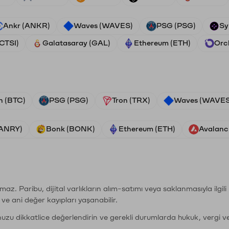
Ankr (ANKR)
Waves (WAVES)
PSG (PSG)
Sy
(CTSI)
Galatasaray (GAL)
Ethereum (ETH)
Orc
n (BTC)
PSG (PSG)
Tron (TRX)
Waves (WAVES
VANRY)
Bonk (BONK)
Ethereum (ETH)
Avalanc
şımaz. Paribu, dijital varlıkların alım-satımı veya saklanmasıyla ilgi
r ve ani değer kayıpları yaşanabilir.
nuzu dikkatlice değerlendirin ve gerekli durumlarda hukuk, vergi v