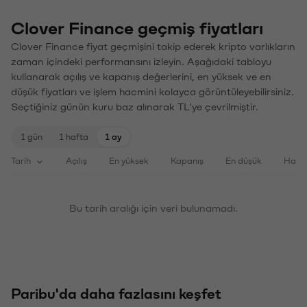
Clover Finance geçmiş fiyatları
Clover Finance fiyat geçmişini takip ederek kripto varlıkların
zaman içindeki performansını izleyin. Aşağıdaki tabloyu
kullanarak açılış ve kapanış değerlerini, en yüksek ve en
düşük fiyatları ve işlem hacmini kolayca görüntüleyebilirsiniz.
Seçtiğiniz günün kuru baz alınarak TL'ye çevrilmiştir.
1 gün
1 hafta
1 ay
Tarih
Açılış
En yüksek
Kapanış
En düşük
Haci
Bu tarih aralığı için veri bulunamadı.
Paribu'da daha fazlasını keşfet