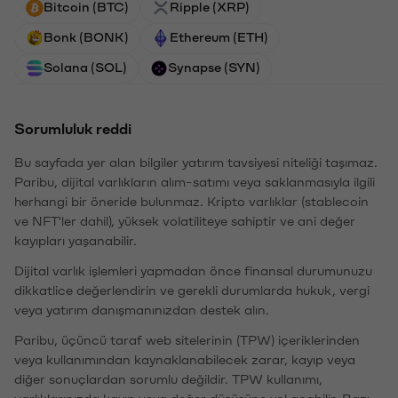
Bitcoin (BTC)
Ripple (XRP)
Bonk (BONK)
Ethereum (ETH)
Solana (SOL)
Synapse (SYN)
Sorumluluk reddi
Bu sayfada yer alan bilgiler yatırım tavsiyesi niteliği taşımaz.
Paribu, dijital varlıkların alım-satımı veya saklanmasıyla ilgili
herhangi bir öneride bulunmaz. Kripto varlıklar (stablecoin
ve NFT'ler dahil), yüksek volatiliteye sahiptir ve ani değer
kayıpları yaşanabilir.
Dijital varlık işlemleri yapmadan önce finansal durumunuzu
dikkatlice değerlendirin ve gerekli durumlarda hukuk, vergi
veya yatırım danışmanınızdan destek alın.
Paribu, üçüncü taraf web sitelerinin (TPW) içeriklerinden
veya kullanımından kaynaklanabilecek zarar, kayıp veya
diğer sonuçlardan sorumlu değildir. TPW kullanımı,
varlıklarınızda kayıp veya değer düşüşüne yol açabilir. Bazı