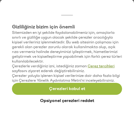
Gizliliğiniz bizim için önemli
Sitemizden en iyi şekilde faydalanabilmeniz için, amaçlarla
sınırlı ve gizliliğe uygun olacak şekilde çerezler aracılığıyla
kişisel verileriniz işlenmektedir. Bu web sitesinin çalışması için
gerekli olan çerezler zorunlu olarak kullanılmakta olup, açık
rıza vermeniz halinde deneyiminizi iyileştirmek, hizmetlerimizi
geliştirmek ve kişiselleştirme yapabilmek için farklı çerez türleri
kullanılabilecektir.
Çerezlerle verdiğiniz izni, istediğiniz zaman
Çerez tercihleri
sayfasını ziyaret ederek değiştirebilirsiniz.
Çerezler yoluyla işlenen kişisel verilerinize dair daha fazla bilgi
için Çerezlere Yönelik Aydınlatma Metni'ni inceleyebilirsiniz.
Çerezleri kabul et
Opsiyonel çerezleri reddet