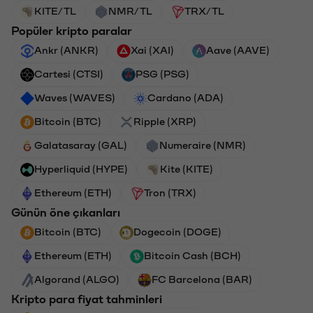
KITE/TL
NMR/TL
TRX/TL
Popüler kripto paralar
Ankr (ANKR)
Xai (XAI)
Aave (AAVE)
Cartesi (CTSI)
PSG (PSG)
Waves (WAVES)
Cardano (ADA)
Bitcoin (BTC)
Ripple (XRP)
Galatasaray (GAL)
Numeraire (NMR)
Hyperliquid (HYPE)
Kite (KITE)
Ethereum (ETH)
Tron (TRX)
Günün öne çıkanları
Bitcoin (BTC)
Dogecoin (DOGE)
Ethereum (ETH)
Bitcoin Cash (BCH)
Algorand (ALGO)
FC Barcelona (BAR)
Kripto para fiyat tahminleri