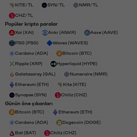
KITE/TL
SYN/TL
NMR/TL
CHZ/TL
Popüler kripto paralar
Xai (XAI)
Ankr (ANKR)
Aave (AAVE)
PSG (PSG)
Waves (WAVES)
Cardano (ADA)
Bitcoin (BTC)
Ripple (XRP)
Hyperliquid (HYPE)
Galatasaray (GAL)
Numeraire (NMR)
Ethereum (ETH)
Kite (KITE)
Synapse (SYN)
Chiliz (CHZ)
Günün öne çıkanları
Bitcoin (BTC)
Ethereum (ETH)
Cardano (ADA)
Dogecoin (DOGE)
Bat (BAT)
Chiliz (CHZ)