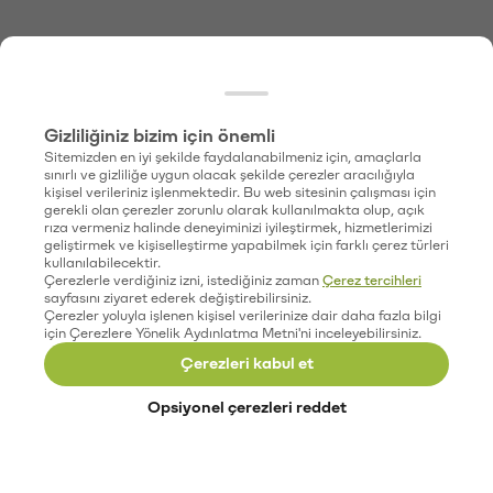
Gizliliğiniz bizim için önemli
Sitemizden en iyi şekilde faydalanabilmeniz için, amaçlarla
sınırlı ve gizliliğe uygun olacak şekilde çerezler aracılığıyla
kişisel verileriniz işlenmektedir. Bu web sitesinin çalışması için
gerekli olan çerezler zorunlu olarak kullanılmakta olup, açık
rıza vermeniz halinde deneyiminizi iyileştirmek, hizmetlerimizi
geliştirmek ve kişiselleştirme yapabilmek için farklı çerez türleri
kullanılabilecektir.
Çerezlerle verdiğiniz izni, istediğiniz zaman
Çerez tercihleri
sayfasını ziyaret ederek değiştirebilirsiniz.
Çerezler yoluyla işlenen kişisel verilerinize dair daha fazla bilgi
için Çerezlere Yönelik Aydınlatma Metni'ni inceleyebilirsiniz.
Çerezleri kabul et
Opsiyonel çerezleri reddet