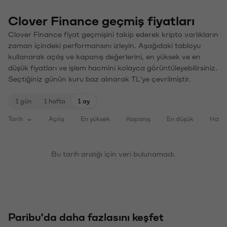
Clover Finance geçmiş fiyatları
Clover Finance fiyat geçmişini takip ederek kripto varlıkların
zaman içindeki performansını izleyin. Aşağıdaki tabloyu
kullanarak açılış ve kapanış değerlerini, en yüksek ve en
düşük fiyatları ve işlem hacmini kolayca görüntüleyebilirsiniz.
Seçtiğiniz günün kuru baz alınarak TL'ye çevrilmiştir.
1 gün
1 hafta
1 ay
Tarih
Açılış
En yüksek
Kapanış
En düşük
Haci
Bu tarih aralığı için veri bulunamadı.
Paribu'da daha fazlasını keşfet