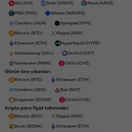
Xai (XAI)
Ankr (ANKR)
Aave (AAVE)
PSG (PSG)
Waves (WAVES)
Cardano (ADA)
Synapse (SYN)
Bitcoin (BTC)
Ripple (XRP)
Ethereum (ETH)
Hyperliquid (HYPE)
Galatasaray (GAL)
Orchid (OXT)
Numeraire (NMR)
Chiliz (CHZ)
Günün öne çıkanları
Bitcoin (BTC)
Ethereum (ETH)
Cardano (ADA)
Bat (BAT)
Dogecoin (DOGE)
Chiliz (CHZ)
Kripto para fiyat tahminleri
Bitcoin (BTC)
Ripple (XRP)
Bonk (BONK)
Ethereum (ETH)