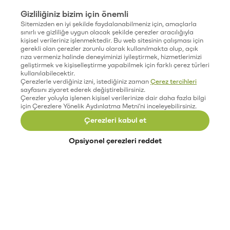
Gizliliğiniz bizim için önemli
Sitemizden en iyi şekilde faydalanabilmeniz için, amaçlarla
sınırlı ve gizliliğe uygun olacak şekilde çerezler aracılığıyla
kişisel verileriniz işlenmektedir. Bu web sitesinin çalışması için
gerekli olan çerezler zorunlu olarak kullanılmakta olup, açık
rıza vermeniz halinde deneyiminizi iyileştirmek, hizmetlerimizi
geliştirmek ve kişiselleştirme yapabilmek için farklı çerez türleri
kullanılabilecektir.
Çerezlerle verdiğiniz izni, istediğiniz zaman
Çerez tercihleri
sayfasını ziyaret ederek değiştirebilirsiniz.
Çerezler yoluyla işlenen kişisel verilerinize dair daha fazla bilgi
için Çerezlere Yönelik Aydınlatma Metni'ni inceleyebilirsiniz.
Çerezleri kabul et
Opsiyonel çerezleri reddet
Paribu’yu keşfet
Eğitimler