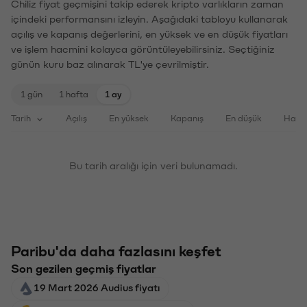
Chiliz fiyat geçmişini takip ederek kripto varlıkların zaman
içindeki performansını izleyin. Aşağıdaki tabloyu kullanarak
açılış ve kapanış değerlerini, en yüksek ve en düşük fiyatları
ve işlem hacmini kolayca görüntüleyebilirsiniz. Seçtiğiniz
günün kuru baz alınarak TL'ye çevrilmiştir.
1 gün
1 hafta
1 ay
Tarih
Açılış
En yüksek
Kapanış
En düşük
Haci
Bu tarih aralığı için veri bulunamadı.
Paribu'da daha fazlasını keşfet
Son gezilen geçmiş fiyatlar
19 Mart 2026 Audius fiyatı