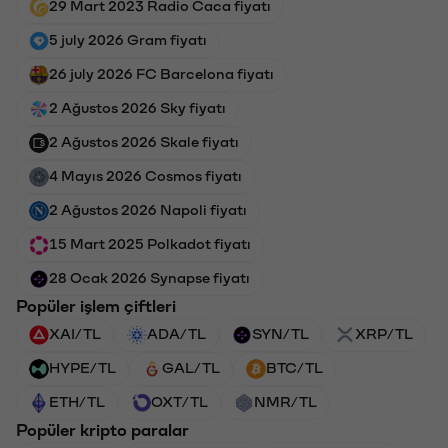
29 Mart 2023 Radio Caca fiyatı
5 july 2026 Gram fiyatı
26 july 2026 FC Barcelona fiyatı
2 Ağustos 2026 Sky fiyatı
2 Ağustos 2026 Skale fiyatı
4 Mayıs 2026 Cosmos fiyatı
2 Ağustos 2026 Napoli fiyatı
15 Mart 2025 Polkadot fiyatı
28 Ocak 2026 Synapse fiyatı
Popüler işlem çiftleri
XAI/TL
ADA/TL
SYN/TL
XRP/TL
HYPE/TL
GAL/TL
BTC/TL
ETH/TL
OXT/TL
NMR/TL
Popüler kripto paralar