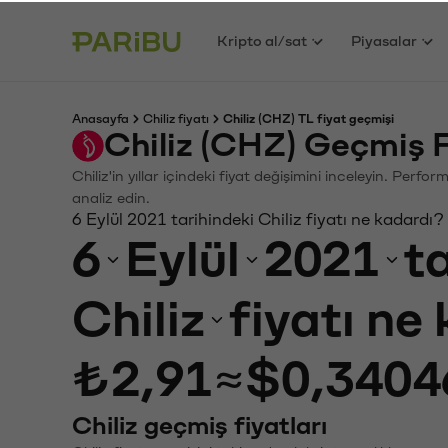
Kripto al/sat
Piyasalar
Anasayfa
Chiliz fiyatı
Chiliz (CHZ) TL fiyat geçmişi
Chiliz (CHZ) Geçmiş 
Chiliz'in yıllar içindeki fiyat değişimini inceleyin. Perf
analiz edin.
6 Eylül 2021 tarihindeki Chiliz fiyatı ne kadardı?
6
Eylül
2021
t
Chiliz
fiyatı ne
₺2,91
≈
$0,3404
Chiliz geçmiş fiyatları