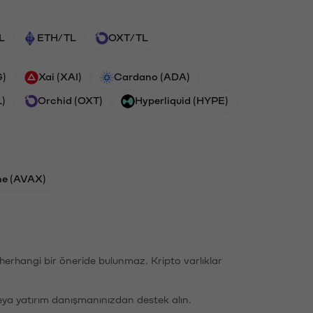
L
ETH/TL
OXT/TL
G)
Xai (XAI)
Cardano (ADA)
L)
Orchid (OXT)
Hyperliquid (HYPE)
he (AVAX)
li herhangi bir öneride bulunmaz. Kripto varlıklar
eya yatırım danışmanınızdan destek alın.