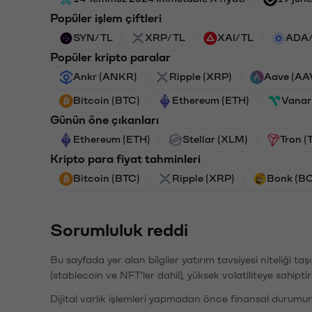
Popüler işlem çiftleri
SYN/TL
XRP/TL
XAI/TL
ADA
Popüler kripto paralar
Ankr (ANKR)
Ripple (XRP)
Aave (AA
Bitcoin (BTC)
Ethereum (ETH)
Vanar
Günün öne çıkanları
Ethereum (ETH)
Stellar (XLM)
Tron (
Kripto para fiyat tahminleri
Bitcoin (BTC)
Ripple (XRP)
Bonk (B
Sorumluluk reddi
Bu sayfada yer alan bilgiler yatırım tavsiyesi niteliği ta
(stablecoin ve NFT'ler dahil), yüksek volatiliteye sahipti
Dijital varlık işlemleri yapmadan önce finansal durumu