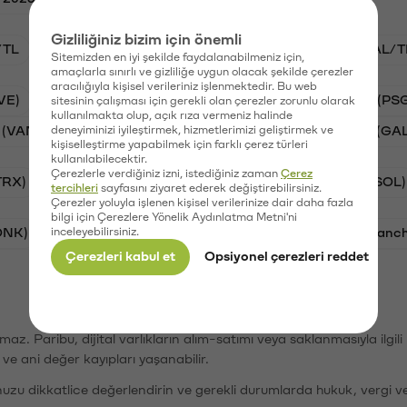
Gizliliğiniz bizim için önemli
/TL
BTC/TL
VANRY/TL
STG/TL
GAL/T
Sitemizden en iyi şekilde faydalanabilmeniz için,
amaçlarla sınırlı ve gizliliğe uygun olacak şekilde çerezler
aracılığıyla kişisel verileriniz işlenmektedir. Bu web
VE)
Synapse (SYN)
Waves (WAVES)
PSG (PS
sitesinin çalışması için gerekli olan çerezler zorunlu olarak
kullanılmakta olup, açık rıza vermeniz halinde
 (VANRY)
deneyiminizi iyileştirmek, hizmetlerimizi geliştirmek ve
Stargate Finance (STG)
Galatasaray (GA
kişiselleştirme yapabilmek için farklı çerez türleri
kullanılabilecektir.
Çerezlerle verdiğiniz izni, istediğiniz zaman
Çerez
TRX)
Bitcoin (BTC)
Ripple (XRP)
Solana (SOL)
tercihleri
sayfasını ziyaret ederek değiştirebilirsiniz.
Çerezler yoluyla işlenen kişisel verilerinize dair daha fazla
bilgi için Çerezlere Yönelik Aydınlatma Metni'ni
ONK)
inceleyebilirsiniz.
Ethereum (ETH)
Synapse (SYN)
Avalanc
Çerezleri kabul et
Opsiyonel çerezleri reddet
şımaz. Paribu, dijital varlıkların alım-satımı veya saklanmasıyla ilgi
r ve ani değer kayıpları yaşanabilir.
nuzu dikkatlice değerlendirin ve gerekli durumlarda hukuk, vergi v