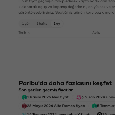
Chiliz fiyat geçmişini takip ederek kripto varlıkların z
kullanarak açılış ve kapanış değerlerini, en yüksek ve e
görüntüleyebilirsiniz. Seçtiğiniz günün kuru baz alınarak
1 gün
1 hafta
1 ay
Tarih
Açılış
Paribu'da daha fazlasını keşfet
Son gezilen geçmiş fiyatlar
1 Kasım 2025 Neo fiyatı
3 Nisan 2024 Unisw
28 Mayıs 2026 Alfa Romeo fiyatı
5 Temmuz 
14 Temmuz 2024 Immutable X fiyatı
19 jun