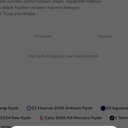
aman içindeki performansını izleyin. Aşağıdaki tabloyu
n düşük fiyatları ve işlem hacmini kolayca
 TL'ye çevrilmiştir.
En yüksek
Kapanış
Bu tarih aralığı için veri bulunamadı.
ap fiyatı
21 Haziran 2026 Arkham fiyatı
24 Ağustos
2024 Neo fiyatı
3 july 2026 AS Monaco fiyatı
1 Temm
e 2026 Monad fiyatı