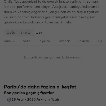
Chiliz fiyat geçmişini takip ederek kripto varlıkların zaman
içindeki performansını izleyin. Aşağıdaki tabloyu kullanarak
açılış ve kapanış değerlerini, en yüksek ve en düşük fiyatları
ve işlem hacmini kolayca görüntüleyebilirsiniz. Seçtiğiniz
günün kuru baz alınarak TL'ye çevrilmiştir.
1 gün
1 hafta
1 ay
Tarih
Açılış
En yüksek
Kapanış
En düşük
Haci
Bu tarih aralığı için veri bulunamadı.
Paribu'da daha fazlasını keşfet
Son gezilen geçmiş fiyatlar
19 Aralık 2025 Arkham fiyatı