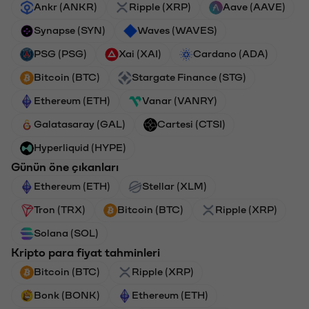
Ankr (ANKR)
Ripple (XRP)
Aave (AAVE)
Synapse (SYN)
Waves (WAVES)
PSG (PSG)
Xai (XAI)
Cardano (ADA)
Bitcoin (BTC)
Stargate Finance (STG)
Ethereum (ETH)
Vanar (VANRY)
Galatasaray (GAL)
Cartesi (CTSI)
Hyperliquid (HYPE)
Günün öne çıkanları
Ethereum (ETH)
Stellar (XLM)
Tron (TRX)
Bitcoin (BTC)
Ripple (XRP)
Solana (SOL)
Kripto para fiyat tahminleri
Bitcoin (BTC)
Ripple (XRP)
Bonk (BONK)
Ethereum (ETH)