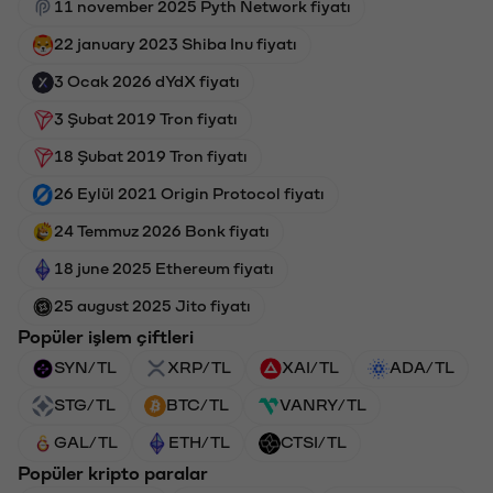
11 november 2025 Pyth Network fiyatı
22 january 2023 Shiba Inu fiyatı
3 Ocak 2026 dYdX fiyatı
3 Şubat 2019 Tron fiyatı
18 Şubat 2019 Tron fiyatı
26 Eylül 2021 Origin Protocol fiyatı
24 Temmuz 2026 Bonk fiyatı
18 june 2025 Ethereum fiyatı
25 august 2025 Jito fiyatı
Popüler işlem çiftleri
SYN/TL
XRP/TL
XAI/TL
ADA/TL
STG/TL
BTC/TL
VANRY/TL
GAL/TL
ETH/TL
CTSI/TL
Popüler kripto paralar