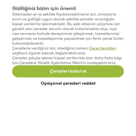
Gizliliğiniz bizim için önemli
Sitemizden en iyi şekilde faydalanabilmeniz için, amaçlarla
sınırlı ve gizliliğe uygun olacak şekilde çerezler aracılığıyla
kişisel verileriniz işlenmektedir. Bu web sitesinin çalışması için
gerekli olan çerezler zorunlu olarak kullanılmakta olup, açık
rıza vermeniz halinde deneyiminizi iyileştirmek, hizmetlerimizi
geliştirmek ve kişiselleştirme yapabilmek için farklı çerez türleri
kullanılabilecektir.
Çerezlerle verdiğiniz izni, istediğiniz zaman
Çerez tercihleri
sayfasını ziyaret ederek değiştirebilirsiniz.
Çerezler yoluyla işlenen kişisel verilerinize dair daha fazla bilgi
için Çerezlere Yönelik Aydınlatma Metni'ni inceleyebilirsiniz.
Çerezleri kabul et
Opsiyonel çerezleri reddet
Paribu’yu keşfet
Eğitimler