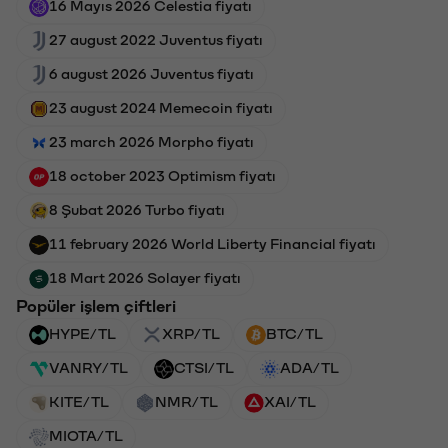
16 Mayıs 2026 Celestia fiyatı
27 august 2022 Juventus fiyatı
6 august 2026 Juventus fiyatı
23 august 2024 Memecoin fiyatı
23 march 2026 Morpho fiyatı
18 october 2023 Optimism fiyatı
8 Şubat 2026 Turbo fiyatı
11 february 2026 World Liberty Financial fiyatı
18 Mart 2026 Solayer fiyatı
Popüler işlem çiftleri
HYPE/TL
XRP/TL
BTC/TL
VANRY/TL
CTSI/TL
ADA/TL
KITE/TL
NMR/TL
XAI/TL
MIOTA/TL