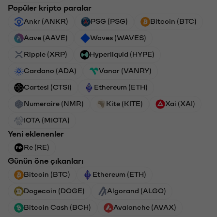
Popüler kripto paralar
Ankr (ANKR)
PSG (PSG)
Bitcoin (BTC)
Aave (AAVE)
Waves (WAVES)
Ripple (XRP)
Hyperliquid (HYPE)
Cardano (ADA)
Vanar (VANRY)
Cartesi (CTSI)
Ethereum (ETH)
Numeraire (NMR)
Kite (KITE)
Xai (XAI)
IOTA (MIOTA)
Yeni eklenenler
Re (RE)
Günün öne çıkanları
Bitcoin (BTC)
Ethereum (ETH)
Dogecoin (DOGE)
Algorand (ALGO)
Bitcoin Cash (BCH)
Avalanche (AVAX)