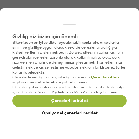
Gizliliğiniz bizim için önemli
Sitemizden en iyi şekilde faydalanabilmeniz için, amaçlarla
sınırlı ve gizliliğe uygun olacak şekilde çerezler aracılığıyla
kişisel verileriniz işlenmektedir. Bu web sitesinin çalışması için
gerekli olan çerezler zorunlu olarak kullanılmakta olup, açık
rıza vermeniz halinde deneyiminizi iyileştirmek, hizmetlerimizi
geliştirmek ve kişiselleştirme yapabilmek için farklı çerez türleri
kullanılabilecektir.
Çerezlerle verdiğiniz izni, istediğiniz zaman
Çerez tercihleri
sayfasını ziyaret ederek değiştirebilirsiniz.
Çerezler yoluyla işlenen kişisel verilerinize dair daha fazla bilgi
için Çerezlere Yönelik Aydınlatma Metni'ni inceleyebilirsiniz.
Çerezleri kabul et
Opsiyonel çerezleri reddet