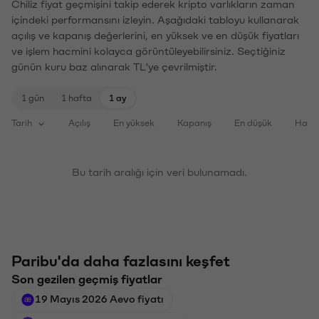
Chiliz fiyat geçmişini takip ederek kripto varlıkların zaman
içindeki performansını izleyin. Aşağıdaki tabloyu kullanarak
açılış ve kapanış değerlerini, en yüksek ve en düşük fiyatları
ve işlem hacmini kolayca görüntüleyebilirsiniz. Seçtiğiniz
günün kuru baz alınarak TL'ye çevrilmiştir.
1 gün
1 hafta
1 ay
Tarih
Açılış
En yüksek
Kapanış
En düşük
Haci
Bu tarih aralığı için veri bulunamadı.
Paribu'da daha fazlasını keşfet
Son gezilen geçmiş fiyatlar
19 Mayıs 2026 Aevo fiyatı