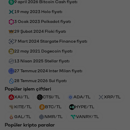
9 april 2026 Bitcoin Cash fiyatı
19 may 2023 Holo fiyatı
3 Ocak 2023 Polkadot fiyatı
29 Şubat 2024 Floki fiyatı
7 Mart 2024 Stargate Finance fiyatı
22 may 2021 Dogecoin fiyatı
13 Nisan 2025 Stellar fiyatı
27 Temmuz 2024 Inter Milan fiyatı
28 Temmuz 2026 Sui fiyatı
Popüler işlem çiftleri
XAI/TL
CTSI/TL
ADA/TL
XRP/TL
KITE/TL
BTC/TL
HYPE/TL
GAL/TL
NMR/TL
VANRY/TL
Popüler kripto paralar