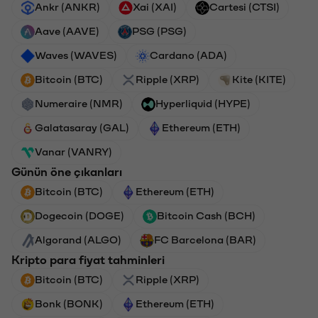
Ankr (ANKR)
Xai (XAI)
Cartesi (CTSI)
Aave (AAVE)
PSG (PSG)
Waves (WAVES)
Cardano (ADA)
Bitcoin (BTC)
Ripple (XRP)
Kite (KITE)
Numeraire (NMR)
Hyperliquid (HYPE)
Galatasaray (GAL)
Ethereum (ETH)
Vanar (VANRY)
Günün öne çıkanları
Bitcoin (BTC)
Ethereum (ETH)
Dogecoin (DOGE)
Bitcoin Cash (BCH)
Algorand (ALGO)
FC Barcelona (BAR)
Kripto para fiyat tahminleri
Bitcoin (BTC)
Ripple (XRP)
Bonk (BONK)
Ethereum (ETH)