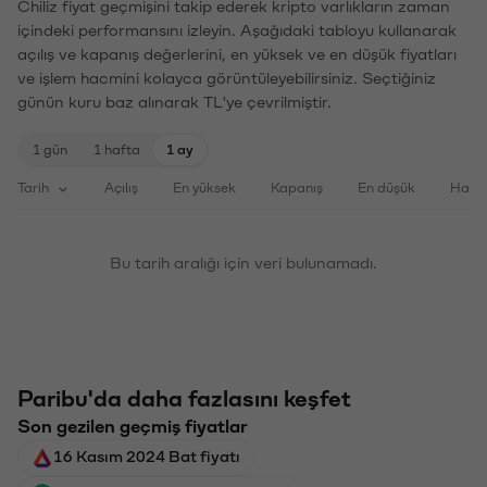
Chiliz fiyat geçmişini takip ederek kripto varlıkların zaman
içindeki performansını izleyin. Aşağıdaki tabloyu kullanarak
açılış ve kapanış değerlerini, en yüksek ve en düşük fiyatları
ve işlem hacmini kolayca görüntüleyebilirsiniz. Seçtiğiniz
günün kuru baz alınarak TL'ye çevrilmiştir.
1 gün
1 hafta
1 ay
Tarih
Açılış
En yüksek
Kapanış
En düşük
Haci
Bu tarih aralığı için veri bulunamadı.
Paribu'da daha fazlasını keşfet
Son gezilen geçmiş fiyatlar
16 Kasım 2024 Bat fiyatı