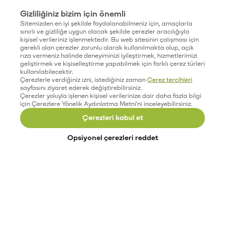
Gizliliğiniz bizim için önemli
Sitemizden en iyi şekilde faydalanabilmeniz için, amaçlarla
sınırlı ve gizliliğe uygun olacak şekilde çerezler aracılığıyla
kişisel verileriniz işlenmektedir. Bu web sitesinin çalışması için
gerekli olan çerezler zorunlu olarak kullanılmakta olup, açık
rıza vermeniz halinde deneyiminizi iyileştirmek, hizmetlerimizi
geliştirmek ve kişiselleştirme yapabilmek için farklı çerez türleri
kullanılabilecektir.
Çerezlerle verdiğiniz izni, istediğiniz zaman
Çerez tercihleri
sayfasını ziyaret ederek değiştirebilirsiniz.
Çerezler yoluyla işlenen kişisel verilerinize dair daha fazla bilgi
için Çerezlere Yönelik Aydınlatma Metni'ni inceleyebilirsiniz.
Çerezleri kabul et
Opsiyonel çerezleri reddet
Paribu’yu keşfet
Eğitimler