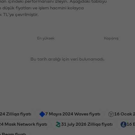
aman içindeki performansını izleyin. Aşağıdaki tabloyu
n düşük fiyatları ve işlem hacmini kolayca
 TL'ye çevrilmiştir.
En yüksek
Kapanış
Bu tarih aralığı için veri bulunamadı.
4 Zilliqa fiyatı
7 Mayıs 2024 Waves fiyatı
16 Ocak 2
24 Mask Network fiyatı
31 july 2026 Zilliqa fiyatı
16 E
 Beam fiyatı