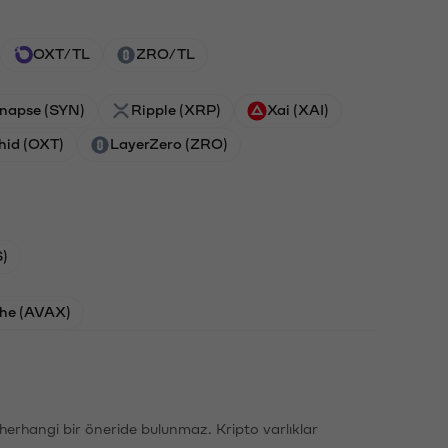
OXT/TL
ZRO/TL
napse (SYN)
Ripple (XRP)
Xai (XAI)
hid (OXT)
LayerZero (ZRO)
)
he (AVAX)
li herhangi bir öneride bulunmaz. Kripto varlıklar