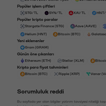
Popüler işlem çiftleri
STG/TL
SYN/TL
XAI/TL
HNT/
Popüler kripto paralar
Stargate Finance (STG)
Aave (AAVE)
Helium (HNT)
Bitcoin (BTC)
Galatas
Yeni eklenenler
Gram (GRAM)
Günün öne çıkanları
Ethereum (ETH)
Stellar (XLM)
Bitcoi
Kripto para fiyat tahminleri
Bitcoin (BTC)
Ripple (XRP)
Vanar (
Sorumluluk reddi
Bu sayfada yer alan bilgiler yatırım tavsiyesi niteliği ta