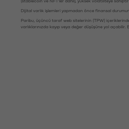
(stablecoin ve NFT'ler dahil), yüksek volatiliteye sahipti
Dijital varlık işlemleri yapmadan önce finansal durumu
Paribu, üçüncü taraf web sitelerinin (TPW) içeriklerin
varlıklarınızda kayıp veya değer düşüşüne yol açabilir. 