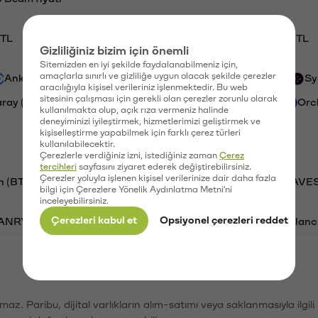
TL
XRP/TL
BTC/TL
GAL/TL
CTSI/TL
Gizliliğiniz bizim için önemli
Sitemizden en iyi şekilde faydalanabilmeniz için,
amaçlarla sınırlı ve gizliliğe uygun olacak şekilde çerezler
Ankr (ANKR)
Waves (WAVES)
PSG (PSG)
Sy
aracılığıyla kişisel verileriniz işlenmektedir. Bu web
sitesinin çalışması için gerekli olan çerezler zorunlu olarak
aray (GAL)
Ethereum (ETH)
Cartesi (CTSI)
Orc
kullanılmakta olup, açık rıza vermeniz halinde
deneyiminizi iyileştirmek, hizmetlerimizi geliştirmek ve
kişiselleştirme yapabilmek için farklı çerez türleri
kullanılabilecektir.
Çerezlerle verdiğiniz izni, istediğiniz zaman
Çerez
tercihleri
sayfasını ziyaret ederek değiştirebilirsiniz.
Çerezler yoluyla işlenen kişisel verilerinize dair daha fazla
n (BTC)
PSG (PSG)
Tron (TRX)
Waves (WAVES
bilgi için Çerezlere Yönelik Aydınlatma Metni'ni
inceleyebilirsiniz.
Çerezleri kabul et
Opsiyonel çerezleri reddet
VANRY)
Bonk (BONK)
Ethereum (ETH)
Avalanc
şımaz. Paribu, dijital varlıkların alım-satımı veya saklanmasıyla ilgi