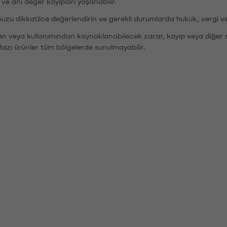
r ve ani değer kayıpları yaşanabilir.
nuzu dikkatlice değerlendirin ve gerekli durumlarda hukuk, vergi v
den veya kullanımından kaynaklanabilecek zarar, kayıp veya diğer 
Bazı ürünler tüm bölgelerde sunulmayabilir.