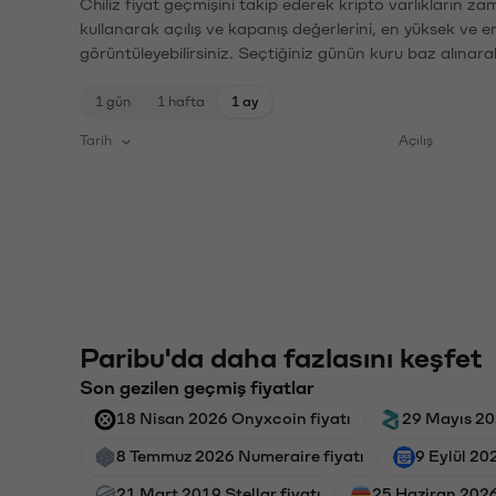
Chiliz fiyat geçmişini takip ederek kripto varlıkların z
kullanarak açılış ve kapanış değerlerini, en yüksek ve e
görüntüleyebilirsiniz. Seçtiğiniz günün kuru baz alınarak
1 gün
1 hafta
1 ay
Tarih
Açılış
Paribu'da daha fazlasını keşfet
Son gezilen geçmiş fiyatlar
18 Nisan 2026 Onyxcoin fiyatı
29 Mayıs 202
8 Temmuz 2026 Numeraire fiyatı
9 Eylül 20
21 Mart 2019 Stellar fiyatı
25 Haziran 2026