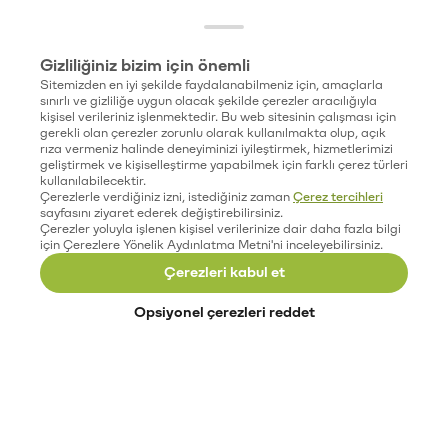
Gizliliğiniz bizim için önemli
Sitemizden en iyi şekilde faydalanabilmeniz için, amaçlarla
sınırlı ve gizliliğe uygun olacak şekilde çerezler aracılığıyla
kişisel verileriniz işlenmektedir. Bu web sitesinin çalışması için
gerekli olan çerezler zorunlu olarak kullanılmakta olup, açık
rıza vermeniz halinde deneyiminizi iyileştirmek, hizmetlerimizi
geliştirmek ve kişiselleştirme yapabilmek için farklı çerez türleri
kullanılabilecektir.
Çerezlerle verdiğiniz izni, istediğiniz zaman
Çerez tercihleri
sayfasını ziyaret ederek değiştirebilirsiniz.
Çerezler yoluyla işlenen kişisel verilerinize dair daha fazla bilgi
için Çerezlere Yönelik Aydınlatma Metni'ni inceleyebilirsiniz.
Çerezleri kabul et
Opsiyonel çerezleri reddet