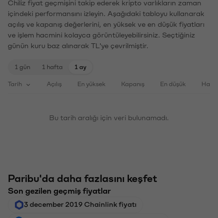
Chiliz fiyat geçmişini takip ederek kripto varlıkların zaman
içindeki performansını izleyin. Aşağıdaki tabloyu kullanarak
açılış ve kapanış değerlerini, en yüksek ve en düşük fiyatları
ve işlem hacmini kolayca görüntüleyebilirsiniz. Seçtiğiniz
günün kuru baz alınarak TL'ye çevrilmiştir.
1 gün
1 hafta
1 ay
Tarih
Açılış
En yüksek
Kapanış
En düşük
Haci
Bu tarih aralığı için veri bulunamadı.
Paribu'da daha fazlasını keşfet
Son gezilen geçmiş fiyatlar
3 december 2019 Chainlink fiyatı