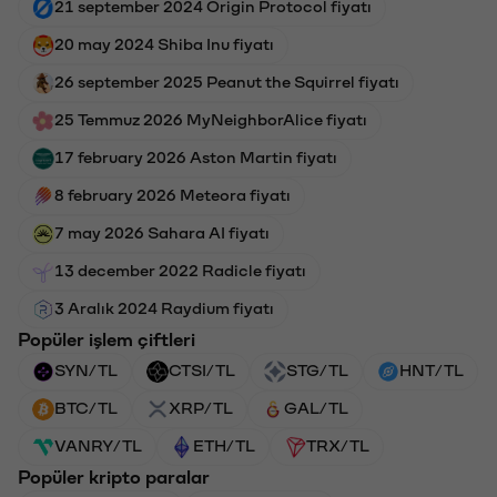
21 september 2024 Origin Protocol fiyatı
20 may 2024 Shiba Inu fiyatı
26 september 2025 Peanut the Squirrel fiyatı
25 Temmuz 2026 MyNeighborAlice fiyatı
17 february 2026 Aston Martin fiyatı
8 february 2026 Meteora fiyatı
7 may 2026 Sahara AI fiyatı
13 december 2022 Radicle fiyatı
3 Aralık 2024 Raydium fiyatı
Popüler işlem çiftleri
SYN/TL
CTSI/TL
STG/TL
HNT/TL
BTC/TL
XRP/TL
GAL/TL
VANRY/TL
ETH/TL
TRX/TL
Popüler kripto paralar