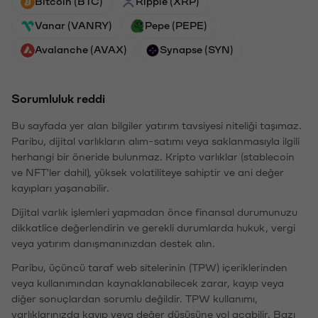
Bitcoin (BTC)
Ripple (XRP)
Vanar (VANRY)
Pepe (PEPE)
Avalanche (AVAX)
Synapse (SYN)
Sorumluluk reddi
Bu sayfada yer alan bilgiler yatırım tavsiyesi niteliği taşımaz.
Paribu, dijital varlıkların alım-satımı veya saklanmasıyla ilgili
herhangi bir öneride bulunmaz. Kripto varlıklar (stablecoin
ve NFT'ler dahil), yüksek volatiliteye sahiptir ve ani değer
kayıpları yaşanabilir.
Dijital varlık işlemleri yapmadan önce finansal durumunuzu
dikkatlice değerlendirin ve gerekli durumlarda hukuk, vergi
veya yatırım danışmanınızdan destek alın.
Paribu, üçüncü taraf web sitelerinin (TPW) içeriklerinden
veya kullanımından kaynaklanabilecek zarar, kayıp veya
diğer sonuçlardan sorumlu değildir. TPW kullanımı,
varlıklarınızda kayıp veya değer düşüşüne yol açabilir. Bazı