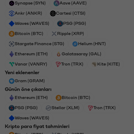
Synapse (SYN)
Aave (AAVE)
Ankr (ANKR)
Cartesi (CTSI)
Waves (WAVES)
PSG (PSG)
Bitcoin (BTC)
Ripple (XRP)
Stargate Finance (STG)
Helium (HNT)
Ethereum (ETH)
Galatasaray (GAL)
Vanar (VANRY)
Tron (TRX)
Kite (KITE)
Yeni eklenenler
Gram (GRAM)
Günün öne çıkanları
Ethereum (ETH)
Bitcoin (BTC)
PSG (PSG)
Stellar (XLM)
Tron (TRX)
Waves (WAVES)
Kripto para fiyat tahminleri