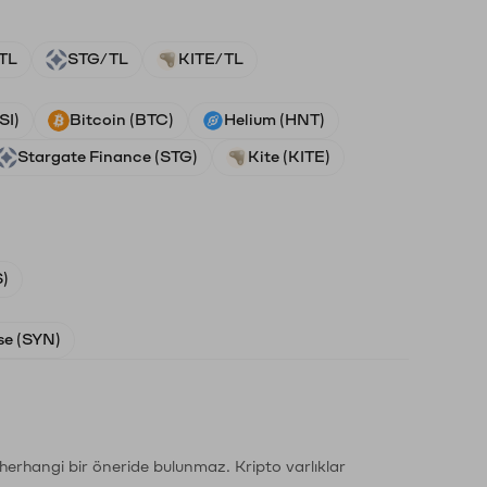
TL
STG/TL
KITE/TL
SI)
Bitcoin (BTC)
Helium (HNT)
Stargate Finance (STG)
Kite (KITE)
)
e (SYN)
li herhangi bir öneride bulunmaz. Kripto varlıklar