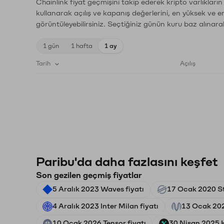
Chainlink fiyat geçmişini takip ederek kripto varlıkları
kullanarak açılış ve kapanış değerlerini, en yüksek ve e
görüntüleyebilirsiniz. Seçtiğiniz günün kuru baz alınarak
1 gün
1 hafta
1 ay
Tarih
Açılış
Paribu'da daha fazlasını keşfet
Son gezilen geçmiş fiyatlar
5 Aralık 2023 Waves fiyatı
17 Ocak 2020 Ste
4 Aralık 2023 Inter Milan fiyatı
13 Ocak 202
10 Ocak 2026 Tensor fiyatı
30 Nisan 2025 K