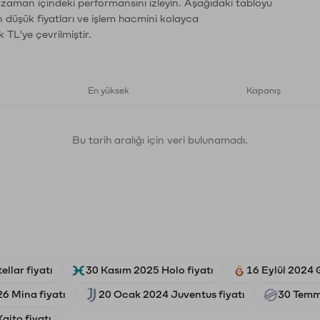
n zaman içindeki performansını izleyin. Aşağıdaki tabloyu
n düşük fiyatları ve işlem hacmini kolayca
 TL'ye çevrilmiştir.
En yüksek
Kapanış
Bu tarih aralığı için veri bulunamadı.
llar fiyatı
30 Kasım 2025 Holo fiyatı
16 Eylül 2024 
6 Mina fiyatı
20 Ocak 2024 Juventus fiyatı
30 Temmu
aito fiyatı