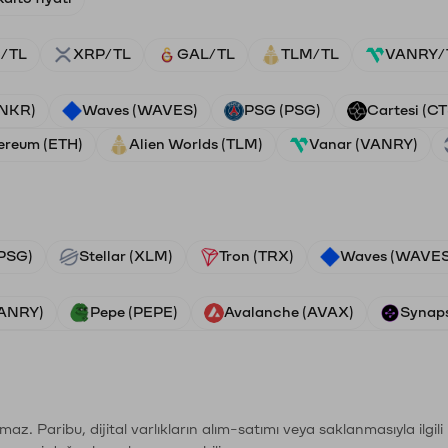
/TL
XRP/TL
GAL/TL
TLM/TL
VANRY/
ANKR)
Waves (WAVES)
PSG (PSG)
Cartesi (CT
ereum (ETH)
Alien Worlds (TLM)
Vanar (VANRY)
PSG)
Stellar (XLM)
Tron (TRX)
Waves (WAVES
VANRY)
Pepe (PEPE)
Avalanche (AVAX)
Synaps
şımaz. Paribu, dijital varlıkların alım-satımı veya saklanmasıyla ilgi