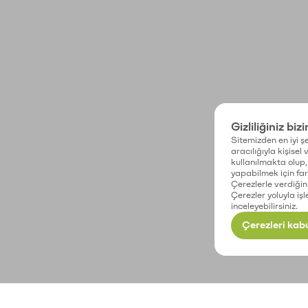
Gizliliğiniz biz
Sitemizden en iyi şe
aracılığıyla kişisel
kullanılmakta olup, 
yapabilmek için fark
Çerezlerle verdiğin
Çerezler yoluyla işl
inceleyebilirsiniz.
Çerezleri kabu