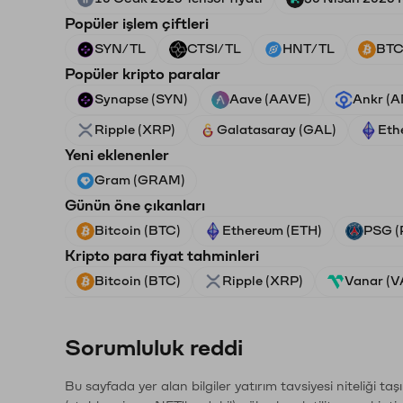
Popüler işlem çiftleri
SYN/TL
CTSI/TL
HNT/TL
BTC
Popüler kripto paralar
Synapse (SYN)
Aave (AAVE)
Ankr (
Ripple (XRP)
Galatasaray (GAL)
Eth
Yeni eklenenler
Gram (GRAM)
Günün öne çıkanları
Bitcoin (BTC)
Ethereum (ETH)
PSG (
Kripto para fiyat tahminleri
Bitcoin (BTC)
Ripple (XRP)
Vanar (
Sorumluluk reddi
Bu sayfada yer alan bilgiler yatırım tavsiyesi niteliği ta