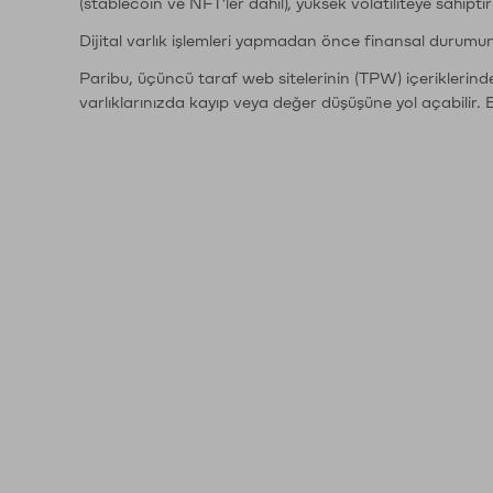
(stablecoin ve NFT'ler dahil), yüksek volatiliteye sahipti
Dijital varlık işlemleri yapmadan önce finansal durumu
Paribu, üçüncü taraf web sitelerinin (TPW) içeriklerin
varlıklarınızda kayıp veya değer düşüşüne yol açabilir. 