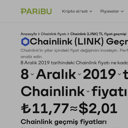
Kripto al/sat
Piyasalar
Anasayfa
Chainlink fiyatı
Chainlink (LINK) TL fiyat geçmişi
Chainlink (LINK) Geç
Chainlink'in yıllar içindeki fiyat değişimini inceleyin. 
analiz edin.
8 Aralık 2019 tarihindeki Chainlink fiyatı ne kad
8
Aralık
2019
Chainlink
fiyat
₺11,77
≈
$2,01
Chainlink geçmiş fiyatları