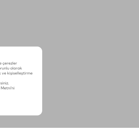
e çerezler
zorunlu olarak
 ve kişiselleştirme
siniz.
 Metni'ni