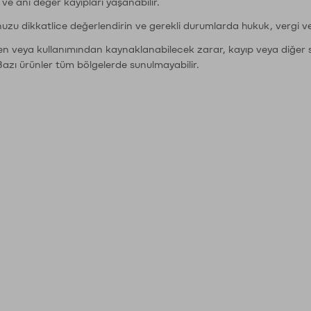
r ve ani değer kayıpları yaşanabilir.
nuzu dikkatlice değerlendirin ve gerekli durumlarda hukuk, vergi v
den veya kullanımından kaynaklanabilecek zarar, kayıp veya diğer 
Bazı ürünler tüm bölgelerde sunulmayabilir.