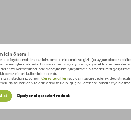
im için önemli
kilde faydalanabilmeniz için, amaçlarla sınırlı ve gizliliğe uygun olacak şekild
 verileriniz işlenmektedir. Bu web sitesinin çalışması için gerekli olan çerezler 
açık rıza vermeniz halinde deneyiminizi iyileştirmek, hizmetlerimizi geliştirmek
lı çerez türleri kullanılabilecektir.
iz izni, istediğiniz zaman
Çerez tercihleri
sayfasını ziyaret ederek değiştirebilir
enen kişisel verilerinize dair daha fazla bilgi için Çerezlere Yönelik Aydınlatma
l et
Opsiyonel çerezleri reddet