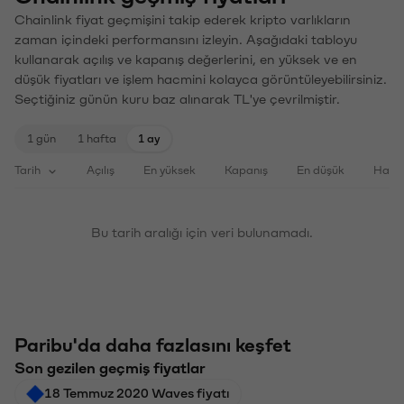
Chainlink fiyat geçmişini takip ederek kripto varlıkların
zaman içindeki performansını izleyin. Aşağıdaki tabloyu
kullanarak açılış ve kapanış değerlerini, en yüksek ve en
düşük fiyatları ve işlem hacmini kolayca görüntüleyebilirsiniz.
Seçtiğiniz günün kuru baz alınarak TL'ye çevrilmiştir.
1 gün
1 hafta
1 ay
Tarih
Açılış
En yüksek
Kapanış
En düşük
Haci
Bu tarih aralığı için veri bulunamadı.
Paribu'da daha fazlasını keşfet
Son gezilen geçmiş fiyatlar
18 Temmuz 2020 Waves fiyatı