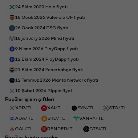
24 Ekim 2020 Holo fiyatı
18 Ocak 2026 Valencia CF fiyatı
26 Ocak 2024 PSG fiyatı
18 january 2026 Mina fiyatı
9 Nisan 2026 PlayDapp fiyatı
12 Ekim 2024 PlayDapp fiyatı
21 Ekim 2024 Fenerbahçe fiyatı
12 Temmuz 2026 Manta Network fiyatı
10 Şubat 2026 Ripple fiyatı
Popüler işlem çiftleri
XRP/TL
XAI/TL
SYN/TL
STG/TL
ADA/TL
BTC/TL
VANRY/TL
GAL/TL
RENDER/TL
CTSI/TL
Popüler kripto paralar