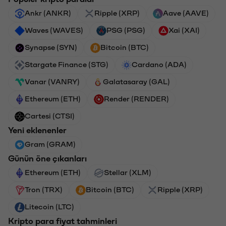
Ankr (ANKR)
Ripple (XRP)
Aave (AAVE)
Waves (WAVES)
PSG (PSG)
Xai (XAI)
Synapse (SYN)
Bitcoin (BTC)
Stargate Finance (STG)
Cardano (ADA)
Vanar (VANRY)
Galatasaray (GAL)
Ethereum (ETH)
Render (RENDER)
Cartesi (CTSI)
Yeni eklenenler
Gram (GRAM)
Günün öne çıkanları
Ethereum (ETH)
Stellar (XLM)
Tron (TRX)
Bitcoin (BTC)
Ripple (XRP)
Litecoin (LTC)
Kripto para fiyat tahminleri