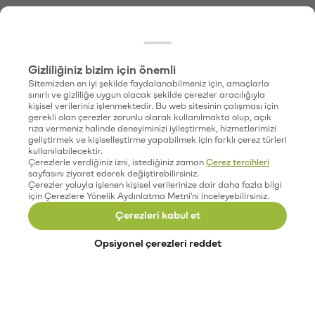
Gizliliğiniz bizim için önemli
Sitemizden en iyi şekilde faydalanabilmeniz için, amaçlarla
sınırlı ve gizliliğe uygun olacak şekilde çerezler aracılığıyla
kişisel verileriniz işlenmektedir. Bu web sitesinin çalışması için
gerekli olan çerezler zorunlu olarak kullanılmakta olup, açık
rıza vermeniz halinde deneyiminizi iyileştirmek, hizmetlerimizi
geliştirmek ve kişiselleştirme yapabilmek için farklı çerez türleri
kullanılabilecektir.
Çerezlerle verdiğiniz izni, istediğiniz zaman
Çerez tercihleri
sayfasını ziyaret ederek değiştirebilirsiniz.
Çerezler yoluyla işlenen kişisel verilerinize dair daha fazla bilgi
için Çerezlere Yönelik Aydınlatma Metni'ni inceleyebilirsiniz.
Çerezleri kabul et
Opsiyonel çerezleri reddet