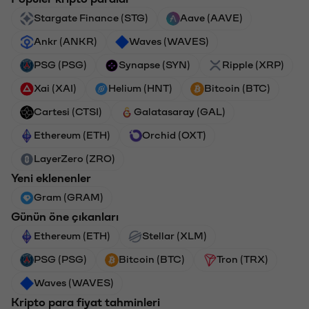
Stargate Finance (STG)
Aave (AAVE)
Ankr (ANKR)
Waves (WAVES)
PSG (PSG)
Synapse (SYN)
Ripple (XRP)
Xai (XAI)
Helium (HNT)
Bitcoin (BTC)
Cartesi (CTSI)
Galatasaray (GAL)
Ethereum (ETH)
Orchid (OXT)
LayerZero (ZRO)
Yeni eklenenler
Gram (GRAM)
Günün öne çıkanları
Ethereum (ETH)
Stellar (XLM)
PSG (PSG)
Bitcoin (BTC)
Tron (TRX)
Waves (WAVES)
Kripto para fiyat tahminleri