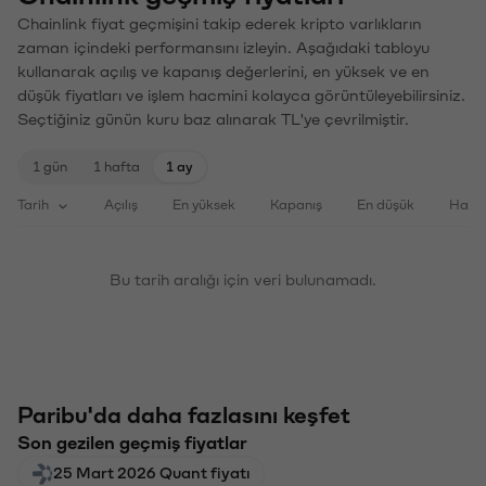
Chainlink fiyat geçmişini takip ederek kripto varlıkların
zaman içindeki performansını izleyin. Aşağıdaki tabloyu
kullanarak açılış ve kapanış değerlerini, en yüksek ve en
düşük fiyatları ve işlem hacmini kolayca görüntüleyebilirsiniz.
Seçtiğiniz günün kuru baz alınarak TL'ye çevrilmiştir.
1 gün
1 hafta
1 ay
Tarih
Açılış
En yüksek
Kapanış
En düşük
Haci
Bu tarih aralığı için veri bulunamadı.
Paribu'da daha fazlasını keşfet
Son gezilen geçmiş fiyatlar
25 Mart 2026 Quant fiyatı