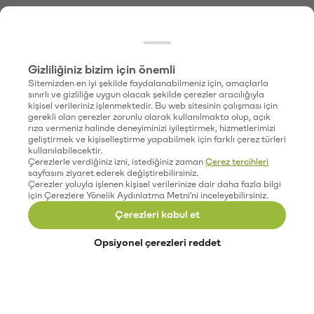
Gizliliğiniz bizim için önemli
Sitemizden en iyi şekilde faydalanabilmeniz için, amaçlarla
sınırlı ve gizliliğe uygun olacak şekilde çerezler aracılığıyla
kişisel verileriniz işlenmektedir. Bu web sitesinin çalışması için
gerekli olan çerezler zorunlu olarak kullanılmakta olup, açık
rıza vermeniz halinde deneyiminizi iyileştirmek, hizmetlerimizi
geliştirmek ve kişiselleştirme yapabilmek için farklı çerez türleri
kullanılabilecektir.
Çerezlerle verdiğiniz izni, istediğiniz zaman
Çerez tercihleri
sayfasını ziyaret ederek değiştirebilirsiniz.
Çerezler yoluyla işlenen kişisel verilerinize dair daha fazla bilgi
için Çerezlere Yönelik Aydınlatma Metni'ni inceleyebilirsiniz.
Çerezleri kabul et
Opsiyonel çerezleri reddet