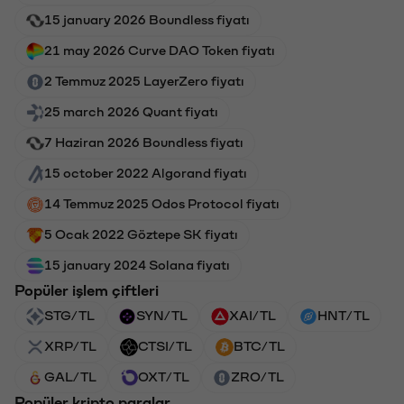
15 january 2026 Boundless fiyatı
21 may 2026 Curve DAO Token fiyatı
2 Temmuz 2025 LayerZero fiyatı
25 march 2026 Quant fiyatı
7 Haziran 2026 Boundless fiyatı
15 october 2022 Algorand fiyatı
14 Temmuz 2025 Odos Protocol fiyatı
5 Ocak 2022 Göztepe SK fiyatı
15 january 2024 Solana fiyatı
Popüler işlem çiftleri
STG/TL
SYN/TL
XAI/TL
HNT/TL
XRP/TL
CTSI/TL
BTC/TL
GAL/TL
OXT/TL
ZRO/TL
Popüler kripto paralar