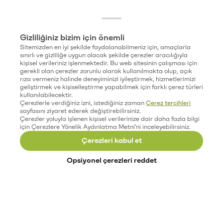
Gizliliğiniz bizim için önemli
Sitemizden en iyi şekilde faydalanabilmeniz için, amaçlarla
sınırlı ve gizliliğe uygun olacak şekilde çerezler aracılığıyla
kişisel verileriniz işlenmektedir. Bu web sitesinin çalışması için
gerekli olan çerezler zorunlu olarak kullanılmakta olup, açık
rıza vermeniz halinde deneyiminizi iyileştirmek, hizmetlerimizi
geliştirmek ve kişiselleştirme yapabilmek için farklı çerez türleri
kullanılabilecektir.
Çerezlerle verdiğiniz izni, istediğiniz zaman
Çerez tercihleri
sayfasını ziyaret ederek değiştirebilirsiniz.
Çerezler yoluyla işlenen kişisel verilerinize dair daha fazla bilgi
için Çerezlere Yönelik Aydınlatma Metni'ni inceleyebilirsiniz.
Çerezleri kabul et
Opsiyonel çerezleri reddet