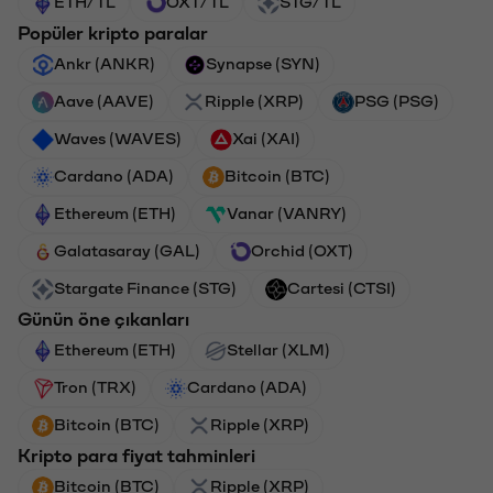
ETH/TL
OXT/TL
STG/TL
Popüler kripto paralar
Ankr (ANKR)
Synapse (SYN)
Aave (AAVE)
Ripple (XRP)
PSG (PSG)
Waves (WAVES)
Xai (XAI)
Cardano (ADA)
Bitcoin (BTC)
Ethereum (ETH)
Vanar (VANRY)
Galatasaray (GAL)
Orchid (OXT)
Stargate Finance (STG)
Cartesi (CTSI)
Günün öne çıkanları
Ethereum (ETH)
Stellar (XLM)
Tron (TRX)
Cardano (ADA)
Bitcoin (BTC)
Ripple (XRP)
Kripto para fiyat tahminleri
Bitcoin (BTC)
Ripple (XRP)