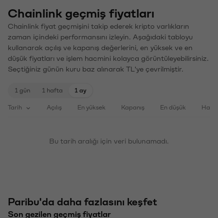
Chainlink geçmiş fiyatları
Chainlink fiyat geçmişini takip ederek kripto varlıkların
zaman içindeki performansını izleyin. Aşağıdaki tabloyu
kullanarak açılış ve kapanış değerlerini, en yüksek ve en
düşük fiyatları ve işlem hacmini kolayca görüntüleyebilirsiniz.
Seçtiğiniz günün kuru baz alınarak TL'ye çevrilmiştir.
1 gün
1 hafta
1 ay
Tarih
Açılış
En yüksek
Kapanış
En düşük
Haci
Bu tarih aralığı için veri bulunamadı.
Paribu'da daha fazlasını keşfet
Son gezilen geçmiş fiyatlar