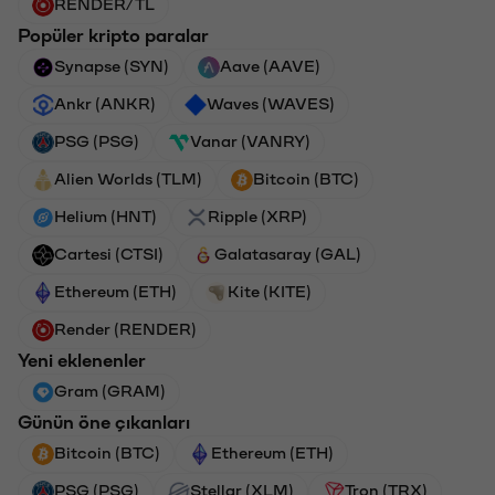
RENDER/TL
Popüler kripto paralar
Synapse (SYN)
Aave (AAVE)
Ankr (ANKR)
Waves (WAVES)
PSG (PSG)
Vanar (VANRY)
Alien Worlds (TLM)
Bitcoin (BTC)
Helium (HNT)
Ripple (XRP)
Cartesi (CTSI)
Galatasaray (GAL)
Ethereum (ETH)
Kite (KITE)
Render (RENDER)
Yeni eklenenler
Gram (GRAM)
Günün öne çıkanları
Bitcoin (BTC)
Ethereum (ETH)
PSG (PSG)
Stellar (XLM)
Tron (TRX)