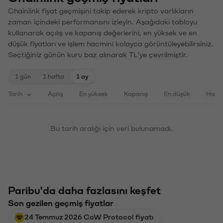
Chainlink fiyat geçmişini takip ederek kripto varlıkların
zaman içindeki performansını izleyin. Aşağıdaki tabloyu
kullanarak açılış ve kapanış değerlerini, en yüksek ve en
düşük fiyatları ve işlem hacmini kolayca görüntüleyebilirsiniz.
Seçtiğiniz günün kuru baz alınarak TL'ye çevrilmiştir.
1 gün
1 hafta
1 ay
Tarih
Açılış
En yüksek
Kapanış
En düşük
Haci
Bu tarih aralığı için veri bulunamadı.
Paribu'da daha fazlasını keşfet
Son gezilen geçmiş fiyatlar
24 Temmuz 2026 CoW Protocol fiyatı