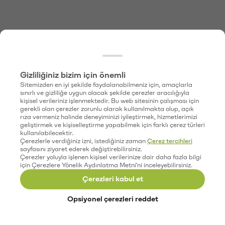
Gizliliğiniz bizim için önemli
Sitemizden en iyi şekilde faydalanabilmeniz için, amaçlarla
sınırlı ve gizliliğe uygun olacak şekilde çerezler aracılığıyla
kişisel verileriniz işlenmektedir. Bu web sitesinin çalışması için
gerekli olan çerezler zorunlu olarak kullanılmakta olup, açık
rıza vermeniz halinde deneyiminizi iyileştirmek, hizmetlerimizi
geliştirmek ve kişiselleştirme yapabilmek için farklı çerez türleri
kullanılabilecektir.
Çerezlerle verdiğiniz izni, istediğiniz zaman
Çerez tercihleri
sayfasını ziyaret ederek değiştirebilirsiniz.
Çerezler yoluyla işlenen kişisel verilerinize dair daha fazla bilgi
için Çerezlere Yönelik Aydınlatma Metni'ni inceleyebilirsiniz.
Çerezleri kabul et
Opsiyonel çerezleri reddet