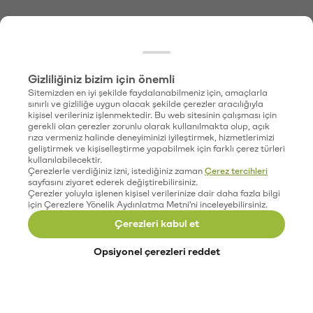
Gizliliğiniz bizim için önemli
Sitemizden en iyi şekilde faydalanabilmeniz için, amaçlarla
sınırlı ve gizliliğe uygun olacak şekilde çerezler aracılığıyla
kişisel verileriniz işlenmektedir. Bu web sitesinin çalışması için
gerekli olan çerezler zorunlu olarak kullanılmakta olup, açık
rıza vermeniz halinde deneyiminizi iyileştirmek, hizmetlerimizi
geliştirmek ve kişiselleştirme yapabilmek için farklı çerez türleri
kullanılabilecektir.
Çerezlerle verdiğiniz izni, istediğiniz zaman
Çerez tercihleri
sayfasını ziyaret ederek değiştirebilirsiniz.
Çerezler yoluyla işlenen kişisel verilerinize dair daha fazla bilgi
için Çerezlere Yönelik Aydınlatma Metni'ni inceleyebilirsiniz.
Çerezleri kabul et
Opsiyonel çerezleri reddet