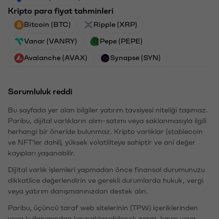
Kripto para fiyat tahminleri
Bitcoin (BTC)
Ripple (XRP)
Vanar (VANRY)
Pepe (PEPE)
Avalanche (AVAX)
Synapse (SYN)
Sorumluluk reddi
Bu sayfada yer alan bilgiler yatırım tavsiyesi niteliği taşımaz.
Paribu, dijital varlıkların alım-satımı veya saklanmasıyla ilgili
herhangi bir öneride bulunmaz. Kripto varlıklar (stablecoin
ve NFT'ler dahil), yüksek volatiliteye sahiptir ve ani değer
kayıpları yaşanabilir.
Dijital varlık işlemleri yapmadan önce finansal durumunuzu
dikkatlice değerlendirin ve gerekli durumlarda hukuk, vergi
veya yatırım danışmanınızdan destek alın.
Paribu, üçüncü taraf web sitelerinin (TPW) içeriklerinden
veya kullanımından kaynaklanabilecek zarar, kayıp veya