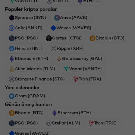
VANRY/TL
STG/TL
ETH/TL
Popüler kripto paralar
Synapse (SYN)
Aave (AAVE)
Ankr (ANKR)
Waves (WAVES)
PSG (PSG)
Cartesi (CTSI)
Bitcoin (BTC)
Helium (HNT)
Ripple (XRP)
Ethereum (ETH)
Galatasaray (GAL)
Alien Worlds (TLM)
Vanar (VANRY)
Stargate Finance (STG)
Tron (TRX)
Yeni eklenenler
Gram (GRAM)
Günün öne çıkanları
Bitcoin (BTC)
Ethereum (ETH)
PSG (PSG)
Stellar (XLM)
Tron (TRX)
Waves (WAVES)