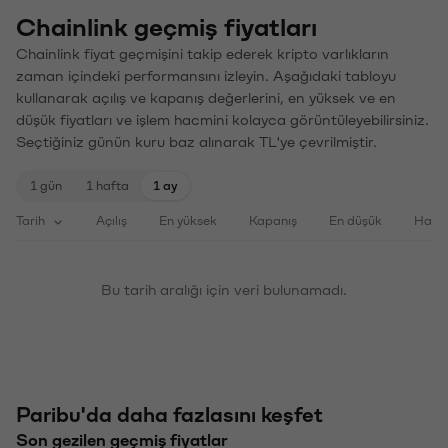
Chainlink geçmiş fiyatları
Chainlink fiyat geçmişini takip ederek kripto varlıkların
zaman içindeki performansını izleyin. Aşağıdaki tabloyu
kullanarak açılış ve kapanış değerlerini, en yüksek ve en
düşük fiyatları ve işlem hacmini kolayca görüntüleyebilirsiniz.
Seçtiğiniz günün kuru baz alınarak TL'ye çevrilmiştir.
1 gün
1 hafta
1 ay
Tarih
Açılış
En yüksek
Kapanış
En düşük
Haci
Bu tarih aralığı için veri bulunamadı.
Paribu'da daha fazlasını keşfet
Son gezilen geçmiş fiyatlar