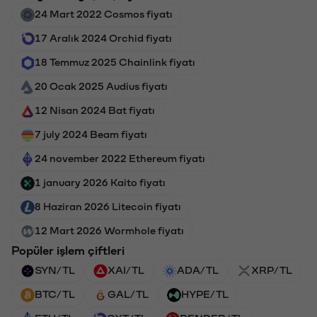
24 Mart 2022 Cosmos fiyatı
17 Aralık 2024 Orchid fiyatı
18 Temmuz 2025 Chainlink fiyatı
20 Ocak 2025 Audius fiyatı
12 Nisan 2024 Bat fiyatı
7 july 2024 Beam fiyatı
24 november 2022 Ethereum fiyatı
1 january 2026 Kaito fiyatı
8 Haziran 2026 Litecoin fiyatı
12 Mart 2026 Wormhole fiyatı
Popüler işlem çiftleri
SYN/TL
XAI/TL
ADA/TL
XRP/TL
BTC/TL
GAL/TL
HYPE/TL