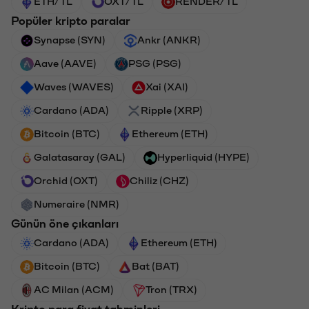
ETH/TL
OXT/TL
RENDER/TL
Popüler kripto paralar
Synapse (SYN)
Ankr (ANKR)
Aave (AAVE)
PSG (PSG)
Waves (WAVES)
Xai (XAI)
Cardano (ADA)
Ripple (XRP)
Bitcoin (BTC)
Ethereum (ETH)
Galatasaray (GAL)
Hyperliquid (HYPE)
Orchid (OXT)
Chiliz (CHZ)
Numeraire (NMR)
Günün öne çıkanları
Cardano (ADA)
Ethereum (ETH)
Bitcoin (BTC)
Bat (BAT)
AC Milan (ACM)
Tron (TRX)
Kripto para fiyat tahminleri