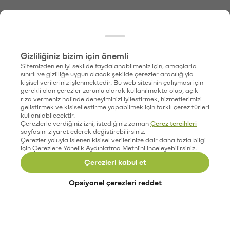
Gizliliğiniz bizim için önemli
Sitemizden en iyi şekilde faydalanabilmeniz için, amaçlarla
sınırlı ve gizliliğe uygun olacak şekilde çerezler aracılığıyla
kişisel verileriniz işlenmektedir. Bu web sitesinin çalışması için
gerekli olan çerezler zorunlu olarak kullanılmakta olup, açık
rıza vermeniz halinde deneyiminizi iyileştirmek, hizmetlerimizi
geliştirmek ve kişiselleştirme yapabilmek için farklı çerez türleri
kullanılabilecektir.
Çerezlerle verdiğiniz izni, istediğiniz zaman
Çerez tercihleri
sayfasını ziyaret ederek değiştirebilirsiniz.
Çerezler yoluyla işlenen kişisel verilerinize dair daha fazla bilgi
için Çerezlere Yönelik Aydınlatma Metni'ni inceleyebilirsiniz.
Çerezleri kabul et
Opsiyonel çerezleri reddet