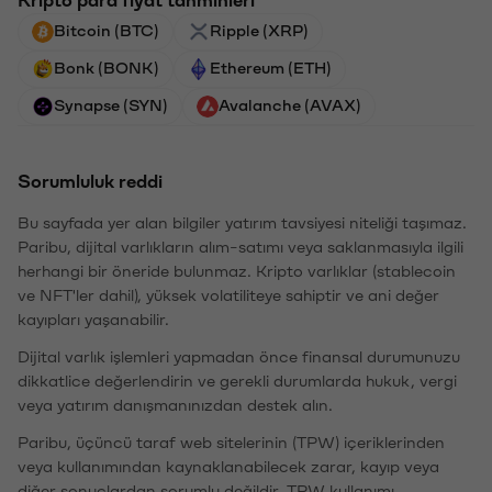
Bitcoin (BTC)
Ripple (XRP)
Bonk (BONK)
Ethereum (ETH)
Synapse (SYN)
Avalanche (AVAX)
Sorumluluk reddi
Bu sayfada yer alan bilgiler yatırım tavsiyesi niteliği taşımaz.
Paribu, dijital varlıkların alım-satımı veya saklanmasıyla ilgili
herhangi bir öneride bulunmaz. Kripto varlıklar (stablecoin
ve NFT'ler dahil), yüksek volatiliteye sahiptir ve ani değer
kayıpları yaşanabilir.
Dijital varlık işlemleri yapmadan önce finansal durumunuzu
dikkatlice değerlendirin ve gerekli durumlarda hukuk, vergi
veya yatırım danışmanınızdan destek alın.
Paribu, üçüncü taraf web sitelerinin (TPW) içeriklerinden
veya kullanımından kaynaklanabilecek zarar, kayıp veya
diğer sonuçlardan sorumlu değildir. TPW kullanımı,