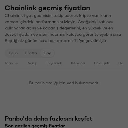
Chainlink geçmiş fiyatları
Chainlink fiyat geçmişini takip ederek kripto varlıkların
zaman içindeki performansını izleyin. Aşağıdaki tabloyu
kullanarak açılış ve kapanış değerlerini, en yüksek ve en
düşük fiyatları ve işlem hacmini kolayca görüntüleyebilirsiniz.
Seçtiğiniz günün kuru baz alınarak TL'ye çevrilmiştir.
1 gün
1 hafta
1 ay
Tarih
Açılış
En yüksek
Kapanış
En düşük
Haci
Bu tarih aralığı için veri bulunamadı.
Paribu'da daha fazlasını keşfet
Son gezilen geçmiş fiyatlar