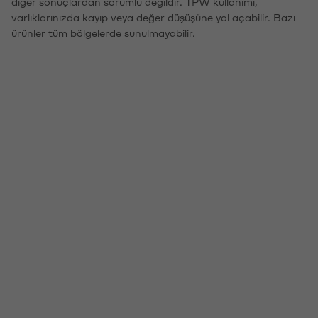
diğer sonuçlardan sorumlu değildir. TPW kullanımı,
varlıklarınızda kayıp veya değer düşüşüne yol açabilir. Bazı
ürünler tüm bölgelerde sunulmayabilir.