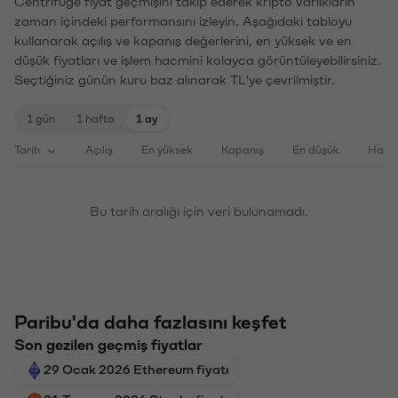
Centrifuge fiyat geçmişini takip ederek kripto varlıkların
zaman içindeki performansını izleyin. Aşağıdaki tabloyu
kullanarak açılış ve kapanış değerlerini, en yüksek ve en
düşük fiyatları ve işlem hacmini kolayca görüntüleyebilirsiniz.
Seçtiğiniz günün kuru baz alınarak TL'ye çevrilmiştir.
1 gün
1 hafta
1 ay
Tarih
Açılış
En yüksek
Kapanış
En düşük
Haci
Bu tarih aralığı için veri bulunamadı.
Paribu'da daha fazlasını keşfet
Son gezilen geçmiş fiyatlar
29 Ocak 2026 Ethereum fiyatı