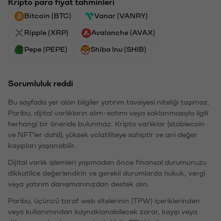
Kripto para fiyat tahminleri
Bitcoin (BTC)
Vanar (VANRY)
Ripple (XRP)
Avalanche (AVAX)
Pepe (PEPE)
Shiba Inu (SHIB)
Sorumluluk reddi
Bu sayfada yer alan bilgiler yatırım tavsiyesi niteliği taşımaz.
Paribu, dijital varlıkların alım-satımı veya saklanmasıyla ilgili
herhangi bir öneride bulunmaz. Kripto varlıklar (stablecoin
ve NFT'ler dahil), yüksek volatiliteye sahiptir ve ani değer
kayıpları yaşanabilir.
Dijital varlık işlemleri yapmadan önce finansal durumunuzu
dikkatlice değerlendirin ve gerekli durumlarda hukuk, vergi
veya yatırım danışmanınızdan destek alın.
Paribu, üçüncü taraf web sitelerinin (TPW) içeriklerinden
veya kullanımından kaynaklanabilecek zarar, kayıp veya