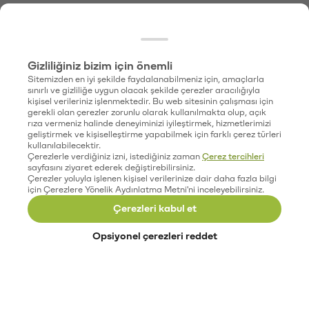
Gizliliğiniz bizim için önemli
Sitemizden en iyi şekilde faydalanabilmeniz için, amaçlarla
sınırlı ve gizliliğe uygun olacak şekilde çerezler aracılığıyla
kişisel verileriniz işlenmektedir. Bu web sitesinin çalışması için
gerekli olan çerezler zorunlu olarak kullanılmakta olup, açık
rıza vermeniz halinde deneyiminizi iyileştirmek, hizmetlerimizi
geliştirmek ve kişiselleştirme yapabilmek için farklı çerez türleri
kullanılabilecektir.
Çerezlerle verdiğiniz izni, istediğiniz zaman
Çerez tercihleri
sayfasını ziyaret ederek değiştirebilirsiniz.
Çerezler yoluyla işlenen kişisel verilerinize dair daha fazla bilgi
için Çerezlere Yönelik Aydınlatma Metni'ni inceleyebilirsiniz.
Çerezleri kabul et
Opsiyonel çerezleri reddet