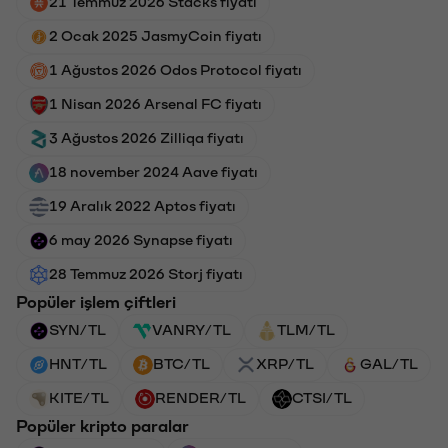
21 Temmuz 2026 Stacks fiyatı
2 Ocak 2025 JasmyCoin fiyatı
1 Ağustos 2026 Odos Protocol fiyatı
1 Nisan 2026 Arsenal FC fiyatı
3 Ağustos 2026 Zilliqa fiyatı
18 november 2024 Aave fiyatı
19 Aralık 2022 Aptos fiyatı
6 may 2026 Synapse fiyatı
28 Temmuz 2026 Storj fiyatı
Popüler işlem çiftleri
SYN/TL
VANRY/TL
TLM/TL
HNT/TL
BTC/TL
XRP/TL
GAL/TL
KITE/TL
RENDER/TL
CTSI/TL
Popüler kripto paralar