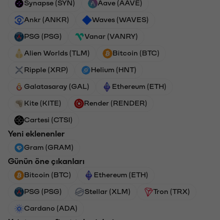
Synapse (SYN)
Aave (AAVE)
Ankr (ANKR)
Waves (WAVES)
PSG (PSG)
Vanar (VANRY)
Alien Worlds (TLM)
Bitcoin (BTC)
Ripple (XRP)
Helium (HNT)
Galatasaray (GAL)
Ethereum (ETH)
Kite (KITE)
Render (RENDER)
Cartesi (CTSI)
Yeni eklenenler
Gram (GRAM)
Günün öne çıkanları
Bitcoin (BTC)
Ethereum (ETH)
PSG (PSG)
Stellar (XLM)
Tron (TRX)
Cardano (ADA)