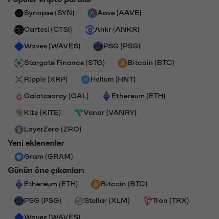
Synapse (SYN)
Aave (AAVE)
Cartesi (CTSI)
Ankr (ANKR)
Waves (WAVES)
PSG (PSG)
Stargate Finance (STG)
Bitcoin (BTC)
Ripple (XRP)
Helium (HNT)
Galatasaray (GAL)
Ethereum (ETH)
Kite (KITE)
Vanar (VANRY)
LayerZero (ZRO)
Yeni eklenenler
Gram (GRAM)
Günün öne çıkanları
Ethereum (ETH)
Bitcoin (BTC)
PSG (PSG)
Stellar (XLM)
Tron (TRX)
Waves (WAVES)