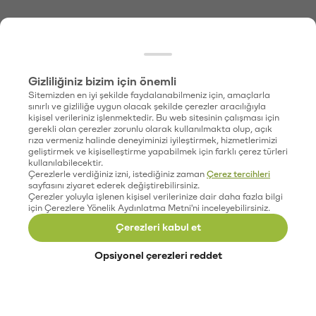
Gizliliğiniz bizim için önemli
Sitemizden en iyi şekilde faydalanabilmeniz için, amaçlarla
sınırlı ve gizliliğe uygun olacak şekilde çerezler aracılığıyla
kişisel verileriniz işlenmektedir. Bu web sitesinin çalışması için
gerekli olan çerezler zorunlu olarak kullanılmakta olup, açık
rıza vermeniz halinde deneyiminizi iyileştirmek, hizmetlerimizi
geliştirmek ve kişiselleştirme yapabilmek için farklı çerez türleri
kullanılabilecektir.
Çerezlerle verdiğiniz izni, istediğiniz zaman
Çerez tercihleri
sayfasını ziyaret ederek değiştirebilirsiniz.
Çerezler yoluyla işlenen kişisel verilerinize dair daha fazla bilgi
için Çerezlere Yönelik Aydınlatma Metni'ni inceleyebilirsiniz.
Çerezleri kabul et
Opsiyonel çerezleri reddet