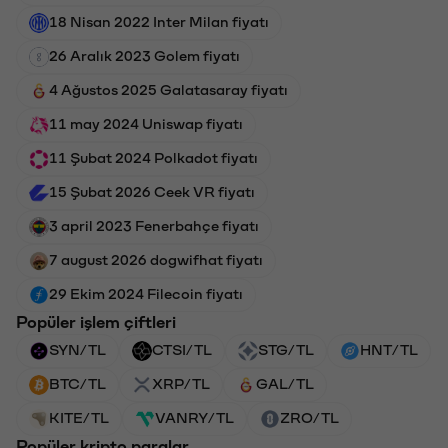
18 Nisan 2022 Inter Milan fiyatı
26 Aralık 2023 Golem fiyatı
4 Ağustos 2025 Galatasaray fiyatı
11 may 2024 Uniswap fiyatı
11 Şubat 2024 Polkadot fiyatı
15 Şubat 2026 Ceek VR fiyatı
3 april 2023 Fenerbahçe fiyatı
7 august 2026 dogwifhat fiyatı
29 Ekim 2024 Filecoin fiyatı
Popüler işlem çiftleri
SYN/TL
CTSI/TL
STG/TL
HNT/TL
BTC/TL
XRP/TL
GAL/TL
KITE/TL
VANRY/TL
ZRO/TL
Popüler kripto paralar