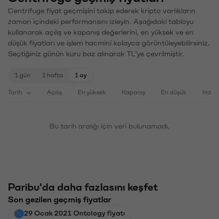
Centrifuge fiyat geçmişini takip ederek kripto varlıkların
zaman içindeki performansını izleyin. Aşağıdaki tabloyu
kullanarak açılış ve kapanış değerlerini, en yüksek ve en
düşük fiyatları ve işlem hacmini kolayca görüntüleyebilirsiniz.
Seçtiğiniz günün kuru baz alınarak TL'ye çevrilmiştir.
1 gün
1 hafta
1 ay
Tarih
Açılış
En yüksek
Kapanış
En düşük
Haci
Bu tarih aralığı için veri bulunamadı.
Paribu'da daha fazlasını keşfet
Son gezilen geçmiş fiyatlar
29 Ocak 2021 Ontology fiyatı