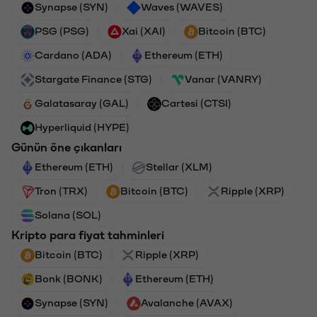
Synapse (SYN)
Waves (WAVES)
PSG (PSG)
Xai (XAI)
Bitcoin (BTC)
Cardano (ADA)
Ethereum (ETH)
Stargate Finance (STG)
Vanar (VANRY)
Galatasaray (GAL)
Cartesi (CTSI)
Hyperliquid (HYPE)
Günün öne çıkanları
Ethereum (ETH)
Stellar (XLM)
Tron (TRX)
Bitcoin (BTC)
Ripple (XRP)
Solana (SOL)
Kripto para fiyat tahminleri
Bitcoin (BTC)
Ripple (XRP)
Bonk (BONK)
Ethereum (ETH)
Synapse (SYN)
Avalanche (AVAX)