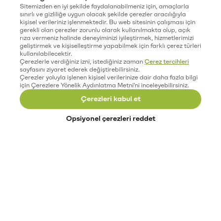
Sitemizden en iyi şekilde faydalanabilmeniz için, amaçlarla
sınırlı ve gizliliğe uygun olacak şekilde çerezler aracılığıyla
kişisel verileriniz işlenmektedir. Bu web sitesinin çalışması için
gerekli olan çerezler zorunlu olarak kullanılmakta olup, açık
rıza vermeniz halinde deneyiminizi iyileştirmek, hizmetlerimizi
geliştirmek ve kişiselleştirme yapabilmek için farklı çerez türleri
kullanılabilecektir.
Çerezlerle verdiğiniz izni, istediğiniz zaman
Çerez tercihleri
sayfasını ziyaret ederek değiştirebilirsiniz.
Çerezler yoluyla işlenen kişisel verilerinize dair daha fazla bilgi
için Çerezlere Yönelik Aydınlatma Metni'ni inceleyebilirsiniz.
Çerezleri kabul et
Opsiyonel çerezleri reddet
Paribu’yu keşfet
Eğitimler
Etkinlikler
Açık pozisyonlar