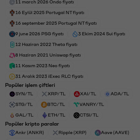
11 march 2026 Ondo fiyatı
16 Eylül 2025 Portugal NT fiyatı
16 september 2025 Portugal NT fiyatı
9 june 2026 PSG fiyatı
3 Ekim 2024 Sui fiyatı
12 Haziran 2022 Theta fiyatı
8 Haziran 2021 Uniswap fiyatı
11 Kasım 2023 Neo fiyatı
31 Aralık 2023 iExec RLC fiyatı
Popüler işlem çiftleri
SYN/TL
XRP/TL
XAI/TL
ADA/TL
STG/TL
BTC/TL
VANRY/TL
GAL/TL
ETH/TL
CTSI/TL
Popüler kripto paralar
Ankr (ANKR)
Ripple (XRP)
Aave (AAVE)