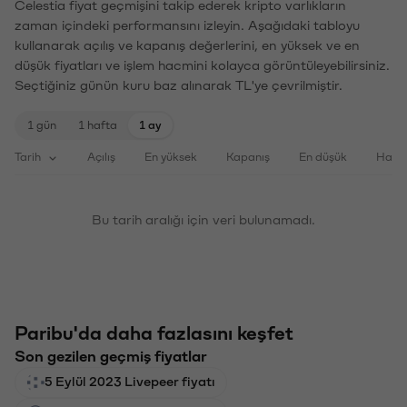
Celestia fiyat geçmişini takip ederek kripto varlıkların
zaman içindeki performansını izleyin. Aşağıdaki tabloyu
kullanarak açılış ve kapanış değerlerini, en yüksek ve en
düşük fiyatları ve işlem hacmini kolayca görüntüleyebilirsiniz.
Seçtiğiniz günün kuru baz alınarak TL'ye çevrilmiştir.
1 gün
1 hafta
1 ay
Tarih
Açılış
En yüksek
Kapanış
En düşük
Haci
Bu tarih aralığı için veri bulunamadı.
Paribu'da daha fazlasını keşfet
Son gezilen geçmiş fiyatlar
5 Eylül 2023 Livepeer fiyatı