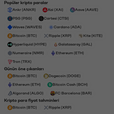
Popüler kripto paralar
Ankr (ANKR)
Xai (XAI)
Aave (AAVE)
PSG (PSG)
Cartesi (CTSI)
Waves (WAVES)
Cardano (ADA)
Bitcoin (BTC)
Ripple (XRP)
Kite (KITE)
Hyperliquid (HYPE)
Galatasaray (GAL)
Numeraire (NMR)
Ethereum (ETH)
Tron (TRX)
Günün öne çıkanları
Bitcoin (BTC)
Dogecoin (DOGE)
Ethereum (ETH)
Bitcoin Cash (BCH)
Algorand (ALGO)
FC Barcelona (BAR)
Kripto para fiyat tahminleri
Bitcoin (BTC)
Ripple (XRP)