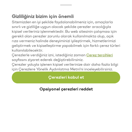
Gizliliğiniz bizim için önemli
Sitemizden en iyi şekilde faydalanabilmeniz için, amaçlarla
sınırlı ve gizliliğe uygun olacak şekilde çerezler aracılığıyla
kişisel verileriniz işlenmektedir. Bu web sitesinin çalışması için
gerekli olan çerezler zorunlu olarak kullanılmakta olup, açık
rıza vermeniz halinde deneyiminizi iyileştirmek, hizmetlerimizi
geliştirmek ve kişiselleştirme yapabilmek için farklı çerez türleri
kullanılabilecektir.
Çerezlerle verdiğiniz izni, istediğiniz zaman
Çerez tercihleri
sayfasını ziyaret ederek değiştirebilirsiniz.
Çerezler yoluyla işlenen kişisel verilerinize dair daha fazla bilgi
için Çerezlere Yönelik Aydınlatma Metni'ni inceleyebilirsiniz.
Çerezleri kabul et
Opsiyonel çerezleri reddet
Paribu’yu keşfet