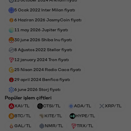
5 Ocak 2022 Inter Milan fiyatı
6 Haziran 2026 JasmyCoin fiyatı
11 may 2026 Jupiter fiyatı
30 june 2026 Shiba Inu fiyatı
8 Ağustos 2022 Stellar fiyatı
12 january 2024 Tron fiyatı
25 Nisan 2024 Radio Caca fiyatı
29 april 2024 Benfica fiyatı
6 june 2026 Storj fiyatı
Popüler işlem çiftleri
XAI/TL
CTSI/TL
ADA/TL
XRP/TL
BTC/TL
KITE/TL
HYPE/TL
GAL/TL
NMR/TL
TRX/TL