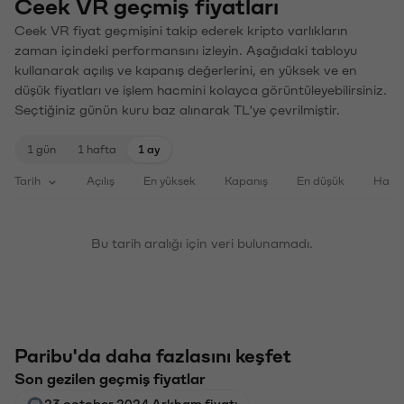
Ceek VR geçmiş fiyatları
Ceek VR fiyat geçmişini takip ederek kripto varlıkların
zaman içindeki performansını izleyin. Aşağıdaki tabloyu
kullanarak açılış ve kapanış değerlerini, en yüksek ve en
düşük fiyatları ve işlem hacmini kolayca görüntüleyebilirsiniz.
Seçtiğiniz günün kuru baz alınarak TL'ye çevrilmiştir.
1 gün
1 hafta
1 ay
Tarih
Açılış
En yüksek
Kapanış
En düşük
Haci
Bu tarih aralığı için veri bulunamadı.
Paribu'da daha fazlasını keşfet
Son gezilen geçmiş fiyatlar
23 october 2024 Arkham fiyatı