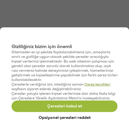
Gizliliğiniz bizim için önemli
Sitemizden en iyi şekilde faydalanabilmeniz için, amaçlarla
sınırlı ve gizliliğe uygun olacak şekilde çerezler aracılığıyla
kişisel verileriniz işlenmektedir. Bu web sitesinin çalışması için
gerekli olan çerezler zorunlu olarak kullanılmakta olup, açık
rıza vermeniz halinde deneyiminizi iyileştirmek, hizmetlerimizi
geliştirmek ve kişiselleştirme yapabilmek için farklı çerez türleri
kullanılabilecektir.
Çerezlerle verdiğiniz izni, istediğiniz zaman
Çerez tercihleri
sayfasını ziyaret ederek değiştirebilirsiniz.
Çerezler yoluyla işlenen kişisel verilerinize dair daha fazla bilgi
için Çerezlere Yönelik Aydınlatma Metni'ni inceleyebilirsiniz.
Çerezleri kabul et
Opsiyonel çerezleri reddet