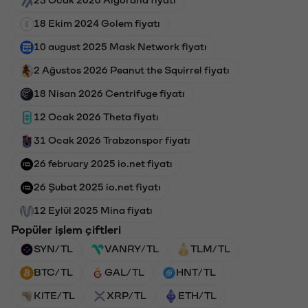
23 Ocak 2026 Algorand fiyatı
18 Ekim 2024 Golem fiyatı
10 august 2025 Mask Network fiyatı
2 Ağustos 2026 Peanut the Squirrel fiyatı
18 Nisan 2026 Centrifuge fiyatı
12 Ocak 2026 Theta fiyatı
31 Ocak 2026 Trabzonspor fiyatı
26 february 2025 io.net fiyatı
26 Şubat 2025 io.net fiyatı
12 Eylül 2025 Mina fiyatı
Popüler işlem çiftleri
SYN/TL
VANRY/TL
TLM/TL
BTC/TL
GAL/TL
HNT/TL
KITE/TL
XRP/TL
ETH/TL