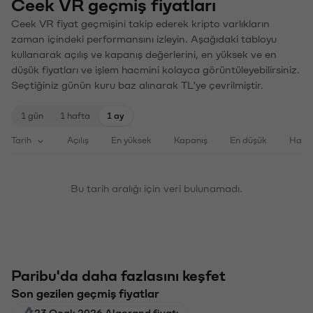
Ceek VR geçmiş fiyatları
Ceek VR fiyat geçmişini takip ederek kripto varlıkların
zaman içindeki performansını izleyin. Aşağıdaki tabloyu
kullanarak açılış ve kapanış değerlerini, en yüksek ve en
düşük fiyatları ve işlem hacmini kolayca görüntüleyebilirsiniz.
Seçtiğiniz günün kuru baz alınarak TL'ye çevrilmiştir.
1 gün
1 hafta
1 ay
Tarih
Açılış
En yüksek
Kapanış
En düşük
Haci
Bu tarih aralığı için veri bulunamadı.
Paribu'da daha fazlasını keşfet
Son gezilen geçmiş fiyatlar