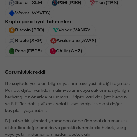
Stellar (XLM)
PSG (PSG)
Tron (TRX)
Waves (WAVES)
Kripto para fiyat tahminleri
Bitcoin (BTC)
Vanar (VANRY)
Ripple (XRP)
Avalanche (AVAX)
Pepe (PEPE)
Chiliz (CHZ)
Sorumluluk reddi
Bu sayfada yer alan bilgiler yatırım tavsiyesi niteliği taşımaz.
Paribu, dijital varlıkların alım-satımı veya saklanmasıyla ilgili
herhangi bir öneride bulunmaz. Kripto varlıklar (stablecoin
ve NFT'ler dahil), yüksek volatiliteye sahiptir ve ani değer
kayıpları yaşanabilir.
Dijital varlık işlemleri yapmadan önce finansal durumunuzu
dikkatlice değerlendirin ve gerekli durumlarda hukuk, vergi
veya yatırım danışmanınızdan destek alın.