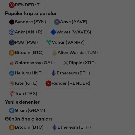
RENDER/TL
Popüler kripto paralar
Synapse (SYN)
Aave (AAVE)
Ankr (ANKR)
Waves (WAVES)
PSG (PSG)
Vanar (VANRY)
Bitcoin (BTC)
Alien Worlds (TLM)
Galatasaray (GAL)
Ripple (XRP)
Helium (HNT)
Ethereum (ETH)
Kite (KITE)
Render (RENDER)
Tron (TRX)
Yeni eklenenler
Gram (GRAM)
Günün öne çıkanları
Bitcoin (BTC)
Ethereum (ETH)