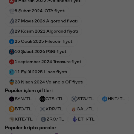
5 Haziran 2022 Avalanche fiyatı
8 Şubat 2024 IOTA fiyatı
27 Mayıs 2026 Algorand fiyatı
29 Kasım 2021 Algorand fiyatı
25 Ocak 2025 Filecoin fiyatı
10 Şubat 2026 PSG fiyatı
1 september 2024 Treasure fiyatı
11 Eylül 2025 Linea fiyatı
28 Nisan 2024 Valencia CF fiyatı
Popüler işlem çiftleri
SYN/TL
CTSI/TL
STG/TL
HNT/TL
BTC/TL
XRP/TL
GAL/TL
KITE/TL
ZRO/TL
ETH/TL
Popüler kripto paralar