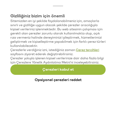
Gizliliğiniz bizim için önemli
Sitemizden en iyi şekilde faydalanabilmeniz için, amaçlarla
sınırlı ve gizliliğe uygun olacak şekilde çerezler aracılığıyla
kişisel verileriniz işlenmektedir. Bu web sitesinin çalışması için
gerekli olan çerezler zorunlu olarak kullanılmakta olup, açık
rıza vermeniz halinde deneyiminizi iyileştirmek, hizmetlerimizi
geliştirmek ve kişiselleştirme yapabilmek için farklı çerez türleri
kullanılabilecektir.
Çerezlerle verdiğiniz izni, istediğiniz zaman
Çerez tercihleri
sayfasını ziyaret ederek değiştirebilirsiniz.
Çerezler yoluyla işlenen kişisel verilerinize dair daha fazla bilgi
için Çerezlere Yönelik Aydınlatma Metni'ni inceleyebilirsiniz.
Çerezleri kabul et
Opsiyonel çerezleri reddet