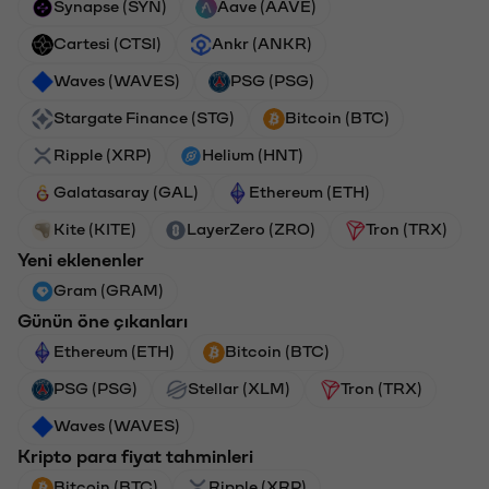
Synapse (SYN)
Aave (AAVE)
Cartesi (CTSI)
Ankr (ANKR)
Waves (WAVES)
PSG (PSG)
Stargate Finance (STG)
Bitcoin (BTC)
Ripple (XRP)
Helium (HNT)
Galatasaray (GAL)
Ethereum (ETH)
Kite (KITE)
LayerZero (ZRO)
Tron (TRX)
Yeni eklenenler
Gram (GRAM)
Günün öne çıkanları
Ethereum (ETH)
Bitcoin (BTC)
PSG (PSG)
Stellar (XLM)
Tron (TRX)
Waves (WAVES)
Kripto para fiyat tahminleri
Bitcoin (BTC)
Ripple (XRP)