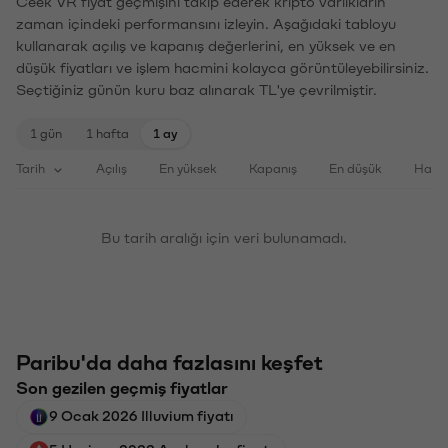
Ceek VR fiyat geçmişini takip ederek kripto varlıkların
zaman içindeki performansını izleyin. Aşağıdaki tabloyu
kullanarak açılış ve kapanış değerlerini, en yüksek ve en
düşük fiyatları ve işlem hacmini kolayca görüntüleyebilirsiniz.
Seçtiğiniz günün kuru baz alınarak TL'ye çevrilmiştir.
1 gün
1 hafta
1 ay
Tarih
Açılış
En yüksek
Kapanış
En düşük
Haci
Bu tarih aralığı için veri bulunamadı.
Paribu'da daha fazlasını keşfet
Son gezilen geçmiş fiyatlar
9 Ocak 2026 Illuvium fiyatı