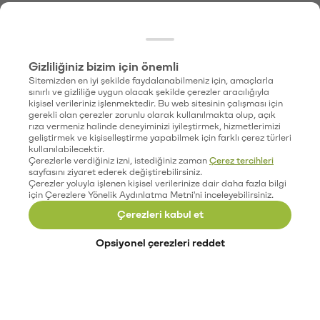
Gizliliğiniz bizim için önemli
Sitemizden en iyi şekilde faydalanabilmeniz için, amaçlarla
sınırlı ve gizliliğe uygun olacak şekilde çerezler aracılığıyla
kişisel verileriniz işlenmektedir. Bu web sitesinin çalışması için
gerekli olan çerezler zorunlu olarak kullanılmakta olup, açık
rıza vermeniz halinde deneyiminizi iyileştirmek, hizmetlerimizi
geliştirmek ve kişiselleştirme yapabilmek için farklı çerez türleri
kullanılabilecektir.
Çerezlerle verdiğiniz izni, istediğiniz zaman
Çerez tercihleri
sayfasını ziyaret ederek değiştirebilirsiniz.
Çerezler yoluyla işlenen kişisel verilerinize dair daha fazla bilgi
için Çerezlere Yönelik Aydınlatma Metni'ni inceleyebilirsiniz.
Çerezleri kabul et
Opsiyonel çerezleri reddet