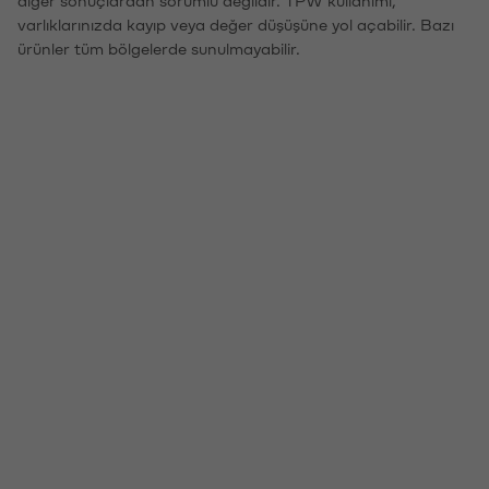
diğer sonuçlardan sorumlu değildir. TPW kullanımı,
varlıklarınızda kayıp veya değer düşüşüne yol açabilir. Bazı
ürünler tüm bölgelerde sunulmayabilir.