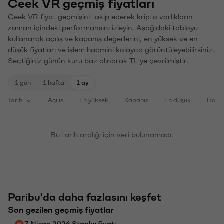
Ceek VR geçmiş fiyatları
Ceek VR fiyat geçmişini takip ederek kripto varlıkların
zaman içindeki performansını izleyin. Aşağıdaki tabloyu
kullanarak açılış ve kapanış değerlerini, en yüksek ve en
düşük fiyatları ve işlem hacmini kolayca görüntüleyebilirsiniz.
Seçtiğiniz günün kuru baz alınarak TL'ye çevrilmiştir.
1 gün
1 hafta
1 ay
Tarih
Açılış
En yüksek
Kapanış
En düşük
Haci
Bu tarih aralığı için veri bulunamadı.
Paribu'da daha fazlasını keşfet
Son gezilen geçmiş fiyatlar