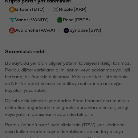
Kripto para fiyat tahminleri
Bitcoin (BTC)
Ripple (XRP)
Vanar (VANRY)
Pepe (PEPE)
Avalanche (AVAX)
Synapse (SYN)
Sorumluluk reddi
Bu sayfada yer alan bilgiler yatırım tavsiyesi niteliği taşımaz.
Paribu, dijital varlıkların alım-satımı veya saklanmasıyla ilgili
herhangi bir öneride bulunmaz. Kripto varlıklar (stablecoin
ve NFT'ler dahil), yüksek volatiliteye sahiptir ve ani değer
kayıpları yaşanabilir.
Dijital varlık işlemleri yapmadan önce finansal durumunuzu
dikkatlice değerlendirin ve gerekli durumlarda hukuk, vergi
veya yatırım danışmanınızdan destek alın.
Paribu, üçüncü taraf web sitelerinin (TPW) içeriklerinden
veya kullanımından kaynaklanabilecek zarar, kayıp veya