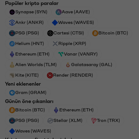
Popüler kripto paralar
Synapse (SYN)
Aave (AAVE)
Ankr (ANKR)
Waves (WAVES)
PSG (PSG)
Cartesi (CTSI)
Bitcoin (BTC)
Helium (HNT)
Ripple (XRP)
Ethereum (ETH)
Vanar (VANRY)
Alien Worlds (TLM)
Galatasaray (GAL)
Kite (KITE)
Render (RENDER)
Yeni eklenenler
Gram (GRAM)
Günün öne çıkanları
Bitcoin (BTC)
Ethereum (ETH)
PSG (PSG)
Stellar (XLM)
Tron (TRX)
Waves (WAVES)