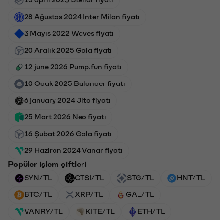
15 april 2023 Stellar fiyatı
28 Ağustos 2024 Inter Milan fiyatı
3 Mayıs 2022 Waves fiyatı
20 Aralık 2025 Gala fiyatı
12 june 2026 Pump.fun fiyatı
10 Ocak 2025 Balancer fiyatı
6 january 2024 Jito fiyatı
25 Mart 2026 Neo fiyatı
16 Şubat 2026 Gala fiyatı
29 Haziran 2024 Vanar fiyatı
Popüler işlem çiftleri
SYN/TL
CTSI/TL
STG/TL
HNT/TL
BTC/TL
XRP/TL
GAL/TL
VANRY/TL
KITE/TL
ETH/TL