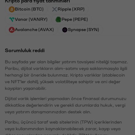
Kripto para fiyat tahminleri
Bitcoin (BTC)
Ripple (XRP)
Vanar (VANRY)
Pepe (PEPE)
Avalanche (AVAX)
Synapse (SYN)
Sorumluluk reddi
Bu sayfada yer alan bilgiler yatırım tavsiyesi niteliği taşımaz.
Paribu, dijital varlıkların alım-satımı veya saklanmasıyla ilgili
herhangi bir öneride bulunmaz. Kripto varlıklar (stablecoin
ve NFT'ler dahil), yüksek volatiliteye sahiptir ve ani değer
kayıpları yaşanabilir.
Dijital varlık işlemleri yapmadan önce finansal durumunuzu
dikkatlice değerlendirin ve gerekli durumlarda hukuk, vergi
veya yatırım danışmanınızdan destek alın.
Paribu, üçüncü taraf web sitelerinin (TPW) içeriklerinden
veya kullanımından kaynaklanabilecek zarar, kayıp veya