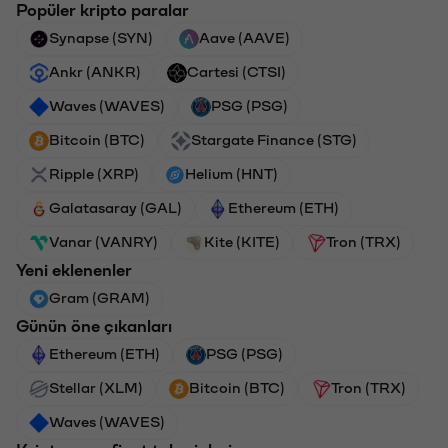
Popüler kripto paralar
Synapse (SYN)
Aave (AAVE)
Ankr (ANKR)
Cartesi (CTSI)
Waves (WAVES)
PSG (PSG)
Bitcoin (BTC)
Stargate Finance (STG)
Ripple (XRP)
Helium (HNT)
Galatasaray (GAL)
Ethereum (ETH)
Vanar (VANRY)
Kite (KITE)
Tron (TRX)
Yeni eklenenler
Gram (GRAM)
Günün öne çıkanları
Ethereum (ETH)
PSG (PSG)
Stellar (XLM)
Bitcoin (BTC)
Tron (TRX)
Waves (WAVES)