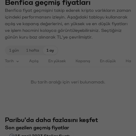
Benfica geçmiş fiyatları
Benfica fiyat geçmişini takip ederek kripto varlıkların zaman
içindeki performansını izleyin. Aşağıdaki tabloyu kullanarak
açılış ve kapanış değerlerini, en yüksek ve en düşük fiyatları
ve işlem hacmini kolayca görüntüleyebilirsiniz. Seçtiğiniz
günün kuru baz alınarak TL'ye çevrilmiştir.
1 gün
1 hafta
1 ay
Tarih
Açılış
En yüksek
Kapanış
En düşük
Haci
Bu tarih aralığı için veri bulunamadı.
Paribu'da daha fazlasını keşfet
Son gezilen geçmiş fiyatlar