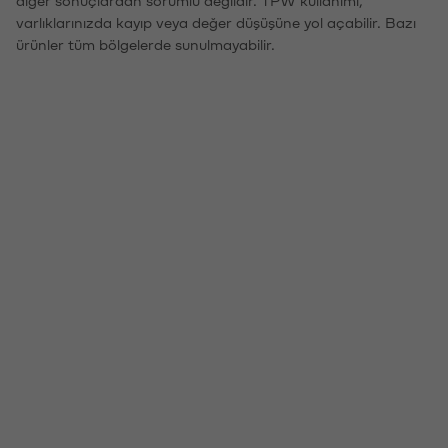
diğer sonuçlardan sorumlu değildir. TPW kullanımı,
varlıklarınızda kayıp veya değer düşüşüne yol açabilir. Bazı
ürünler tüm bölgelerde sunulmayabilir.