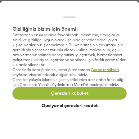
Gizliliğiniz bizim için önemli
Sitemizden en iyi şekilde faydalanabilmeniz için, amaçlarla
sınırlı ve gizliliğe uygun olacak şekilde çerezler aracılığıyla
kişisel verileriniz işlenmektedir. Bu web sitesinin çalışması için
gerekli olan çerezler zorunlu olarak kullanılmakta olup, açık
rıza vermeniz halinde deneyiminizi iyileştirmek, hizmetlerimizi
geliştirmek ve kişiselleştirme yapabilmek için farklı çerez türleri
kullanılabilecektir.
Çerezlerle verdiğiniz izni, istediğiniz zaman
Çerez tercihleri
sayfasını ziyaret ederek değiştirebilirsiniz.
Çerezler yoluyla işlenen kişisel verilerinize dair daha fazla bilgi
için Çerezlere Yönelik Aydınlatma Metni'ni inceleyebilirsiniz.
Çerezleri kabul et
Opsiyonel çerezleri reddet