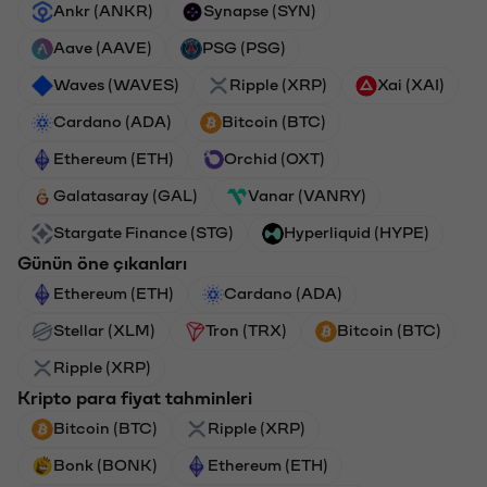
Ankr (ANKR)
Synapse (SYN)
Aave (AAVE)
PSG (PSG)
Waves (WAVES)
Ripple (XRP)
Xai (XAI)
Cardano (ADA)
Bitcoin (BTC)
Ethereum (ETH)
Orchid (OXT)
Galatasaray (GAL)
Vanar (VANRY)
Stargate Finance (STG)
Hyperliquid (HYPE)
Günün öne çıkanları
Ethereum (ETH)
Cardano (ADA)
Stellar (XLM)
Tron (TRX)
Bitcoin (BTC)
Ripple (XRP)
Kripto para fiyat tahminleri
Bitcoin (BTC)
Ripple (XRP)
Bonk (BONK)
Ethereum (ETH)