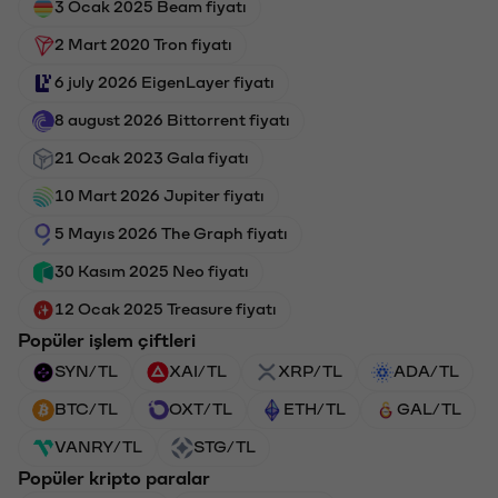
3 Ocak 2025 Beam fiyatı
2 Mart 2020 Tron fiyatı
6 july 2026 EigenLayer fiyatı
8 august 2026 Bittorrent fiyatı
21 Ocak 2023 Gala fiyatı
10 Mart 2026 Jupiter fiyatı
5 Mayıs 2026 The Graph fiyatı
30 Kasım 2025 Neo fiyatı
12 Ocak 2025 Treasure fiyatı
Popüler işlem çiftleri
SYN/TL
XAI/TL
XRP/TL
ADA/TL
BTC/TL
OXT/TL
ETH/TL
GAL/TL
VANRY/TL
STG/TL
Popüler kripto paralar