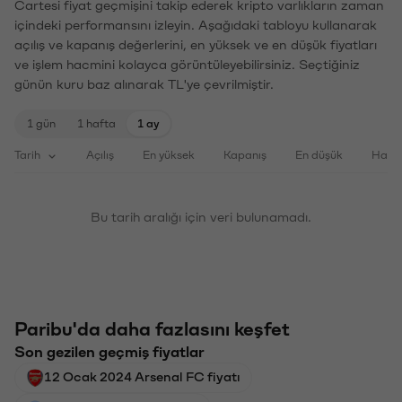
Cartesi fiyat geçmişini takip ederek kripto varlıkların zaman
içindeki performansını izleyin. Aşağıdaki tabloyu kullanarak
açılış ve kapanış değerlerini, en yüksek ve en düşük fiyatları
ve işlem hacmini kolayca görüntüleyebilirsiniz. Seçtiğiniz
günün kuru baz alınarak TL'ye çevrilmiştir.
1 gün
1 hafta
1 ay
Tarih
Açılış
En yüksek
Kapanış
En düşük
Haci
Bu tarih aralığı için veri bulunamadı.
Paribu'da daha fazlasını keşfet
Son gezilen geçmiş fiyatlar
12 Ocak 2024 Arsenal FC fiyatı