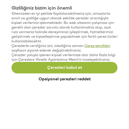
Gizliliğiniz bizim için önemli
Sitemizden en iyi şekilde faydalanabilmeniz için, amaçlarla
sınırlı ve gizliliğe uygun olacak şekilde çerezler aracılığıyla
kişisel verileriniz işlenmektedir. Bu web sitesinin çalışması için
gerekli olan çerezler zorunlu olarak kullanılmakta olup, açık
rıza vermeniz halinde deneyiminizi iyileştirmek, hizmetlerimizi
geliştirmek ve kişiselleştirme yapabilmek için farklı çerez türleri
kullanılabilecektir.
Çerezlerle verdiğiniz izni, istediğiniz zaman
Çerez tercihleri
sayfasını ziyaret ederek değiştirebilirsiniz.
Çerezler yoluyla işlenen kişisel verilerinize dair daha fazla bilgi
için Çerezlere Yönelik Aydınlatma Metni'ni inceleyebilirsiniz.
Çerezleri kabul et
Opsiyonel çerezleri reddet
Paribu’yu keşfet
Eğitimler