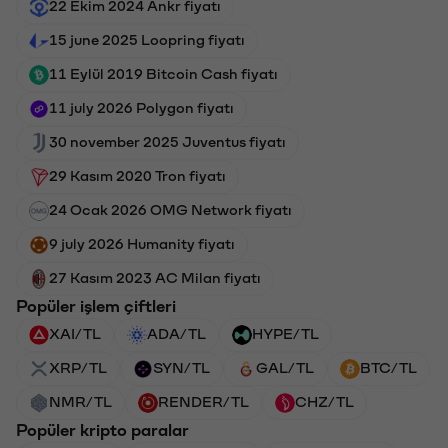
22 Ekim 2024 Ankr fiyatı
15 june 2025 Loopring fiyatı
11 Eylül 2019 Bitcoin Cash fiyatı
11 july 2026 Polygon fiyatı
30 november 2025 Juventus fiyatı
29 Kasım 2020 Tron fiyatı
24 Ocak 2026 OMG Network fiyatı
9 july 2026 Humanity fiyatı
27 Kasım 2023 AC Milan fiyatı
Popüler işlem çiftleri
XAI/TL
ADA/TL
HYPE/TL
XRP/TL
SYN/TL
GAL/TL
BTC/TL
NMR/TL
RENDER/TL
CHZ/TL
Popüler kripto paralar