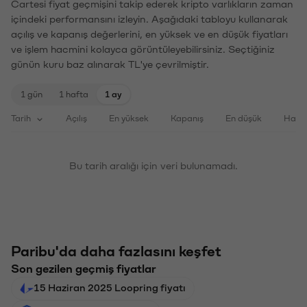
Cartesi fiyat geçmişini takip ederek kripto varlıkların zaman
içindeki performansını izleyin. Aşağıdaki tabloyu kullanarak
açılış ve kapanış değerlerini, en yüksek ve en düşük fiyatları
ve işlem hacmini kolayca görüntüleyebilirsiniz. Seçtiğiniz
günün kuru baz alınarak TL'ye çevrilmiştir.
1 gün
1 hafta
1 ay
Tarih
Açılış
En yüksek
Kapanış
En düşük
Haci
Bu tarih aralığı için veri bulunamadı.
Paribu'da daha fazlasını keşfet
Son gezilen geçmiş fiyatlar
15 Haziran 2025 Loopring fiyatı