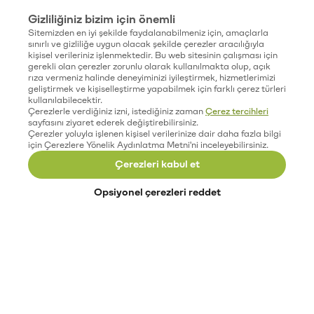
Gizliliğiniz bizim için önemli
Sitemizden en iyi şekilde faydalanabilmeniz için, amaçlarla
sınırlı ve gizliliğe uygun olacak şekilde çerezler aracılığıyla
kişisel verileriniz işlenmektedir. Bu web sitesinin çalışması için
gerekli olan çerezler zorunlu olarak kullanılmakta olup, açık
rıza vermeniz halinde deneyiminizi iyileştirmek, hizmetlerimizi
geliştirmek ve kişiselleştirme yapabilmek için farklı çerez türleri
kullanılabilecektir.
Çerezlerle verdiğiniz izni, istediğiniz zaman
Çerez tercihleri
sayfasını ziyaret ederek değiştirebilirsiniz.
Çerezler yoluyla işlenen kişisel verilerinize dair daha fazla bilgi
için Çerezlere Yönelik Aydınlatma Metni'ni inceleyebilirsiniz.
Çerezleri kabul et
Opsiyonel çerezleri reddet
Paribu’yu keşfet
Eğitimler