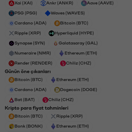
Xai (XAI)
Ankr (ANKR)
Aave (AAVE)
PSG (PSG)
Waves (WAVES)
Cardano (ADA)
Bitcoin (BTC)
Ripple (XRP)
Hyperliquid (HYPE)
Synapse (SYN)
Galatasaray (GAL)
Numeraire (NMR)
Ethereum (ETH)
Render (RENDER)
Chiliz (CHZ)
Günün öne çıkanları
Bitcoin (BTC)
Ethereum (ETH)
Cardano (ADA)
Dogecoin (DOGE)
Bat (BAT)
Chiliz (CHZ)
Kripto para fiyat tahminleri
Bitcoin (BTC)
Ripple (XRP)
Bonk (BONK)
Ethereum (ETH)